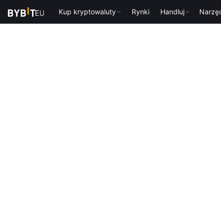
Kup kryptowaluty
Rynki
Handluj
Narzę