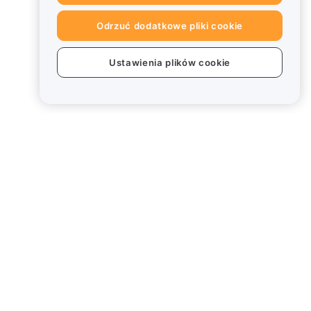
Odrzuć dodatkowe pliki cookie
Ustawienia plików cookie
Informacje prawne
Polityka dotycząca konfliktu
interesów
Podsumowanie polityki
powiernictwa i zarządzania
Informacje ESG
Biuletyny informacyjne
kryptoaktywów