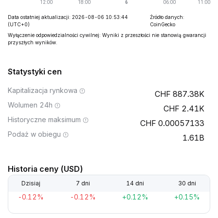
Data ostatniej aktualizacji: 2026-08-06 10:53:44
Źródło danych:
(UTC+0)
CoinGecko
Wyłączenie odpowiedzialności cywilnej: Wyniki z przeszłości nie stanowią gwarancji
przyszłych wyników.
Statystyki cen
Kapitalizacja rynkowa
887.38K
Wolumen 24h
2.41K
Historyczne maksimum
0.00057133
Podaż w obiegu
1.61B
Historia ceny (USD)
Dzisiaj
7 dni
14 dni
30 dni
-0.12%
-0.12%
+0.12%
+0.15%