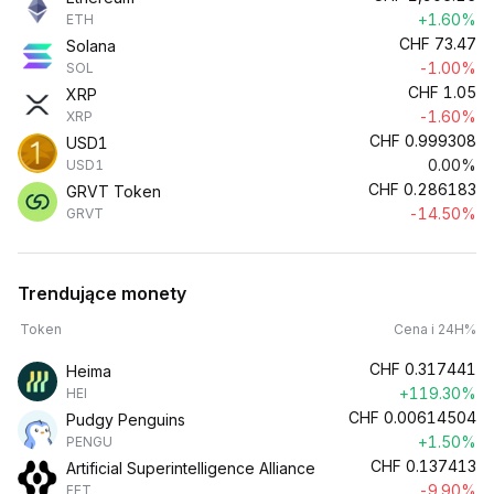
+1.60%
ETH
CHF
73.47
Solana
-1.00%
SOL
CHF
1.05
XRP
-1.60%
XRP
CHF
0.999308
USD1
0.00%
USD1
CHF
0.286183
GRVT Token
-14.50%
GRVT
Trendujące monety
Token
Cena i 24H%
CHF
0.317441
Heima
+119.30%
HEI
CHF
0.00614504
Pudgy Penguins
+1.50%
PENGU
CHF
0.137413
Artificial Superintelligence Alliance
-9.90%
FET