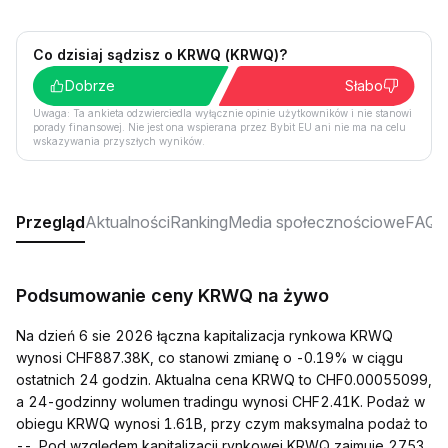
Co dzisiaj sądzisz o KRWQ (KRWQ)?
Dobrze
Słabo
Uwaga: Ta ankieta odzwierciedla wyłącznie opinie użytkowników i nie stanowi
porady finansowej. Nie jest ona wspierana przez Bybit EU ani nie ma na celu
wskazywania przyszłych wyników.
Przegląd
Aktualności
Ranking
Media społecznościowe
FAQ
Podsumowanie ceny KRWQ na żywo
Na dzień 6 sie 2026 łączna kapitalizacja rynkowa KRWQ
wynosi CHF887.38K, co stanowi zmianę o -0.19% w ciągu
ostatnich 24 godzin. Aktualna cena KRWQ to CHF0.00055099,
a 24-godzinny wolumen tradingu wynosi CHF2.41K. Podaż w
obiegu KRWQ wynosi 1.61B, przy czym maksymalna podaż to
--. Pod względem kapitalizacji rynkowej KRWQ zajmuje 2753