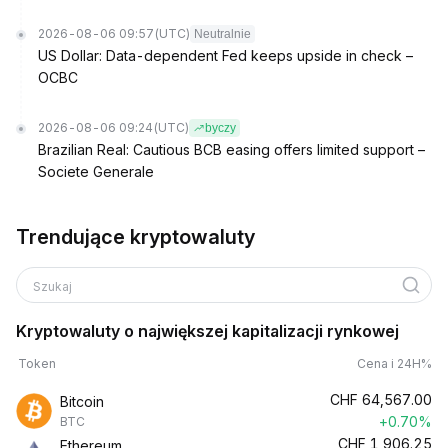
2026-08-06 09:57
(UTC)
Neutralnie
US Dollar: Data-dependent Fed keeps upside in check –
OCBC
2026-08-06 09:24
(UTC)
byczy
Brazilian Real: Cautious BCB easing offers limited support –
Societe Generale
Trendujące kryptowaluty
Szukaj
Kryptowaluty o największej kapitalizacji rynkowej
Token
Cena i 24H%
CHF
64,567.00
Bitcoin
+0.70%
BTC
CHF
1,906.25
Ethereum