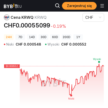
Zarejestruj się
Ceny kryptowalut
Cena KRWQ KRWQ
Cena KRWQ
KRWQ
CHF
CHF0.00055099
-0.19%
24H
7D
14D
30D
60D
200D
1Y
Niski
CHF
0.000548
Wysoki
CHF
0.000552