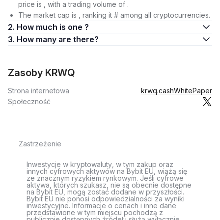
price is , with a trading volume of .
The market cap is , ranking it # among all cryptocurrencies.
2. How much is one ?
3. How many are there?
Zasoby KRWQ
Strona internetowa
krwq.cash
WhitePaper
Społeczność
Zastrzeżenie
Inwestycje w kryptowaluty, w tym zakup oraz
innych cyfrowych aktywów na Bybit EU, wiążą się
ze znacznym ryzykiem rynkowym. Jeśli cyfrowe
aktywa, których szukasz, nie są obecnie dostępne
na Bybit EU, mogą zostać dodane w przyszłości.
Bybit EU nie ponosi odpowiedzialności za wyniki
inwestycyjne. Informacje o cenach i inne dane
przedstawione w tym miejscu pochodzą z
publicznie dostępnych źródeł i służą wyłącznie