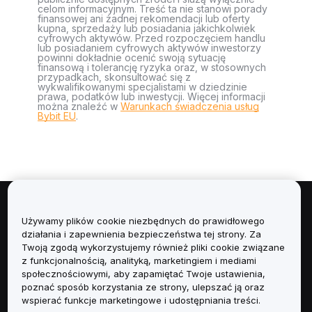
celom informacyjnym. Treść ta nie stanowi porady
finansowej ani żadnej rekomendacji lub oferty
kupna, sprzedaży lub posiadania jakichkolwiek
cyfrowych aktywów. Przed rozpoczęciem handlu
lub posiadaniem cyfrowych aktywów inwestorzy
powinni dokładnie ocenić swoją sytuację
finansową i tolerancję ryzyka oraz, w stosownych
przypadkach, skonsultować się z
wykwalifikowanymi specjalistami w dziedzinie
prawa, podatków lub inwestycji. Więcej informacji
można znaleźć w
Warunkach świadczenia usług
Bybit EU
.
Informacje
Używamy plików cookie niezbędnych do prawidłowego
działania i zapewnienia bezpieczeństwa tej strony. Za
Usługi
Twoją zgodą wykorzystujemy również pliki cookie związane
z funkcjonalnością, analityką, marketingiem i mediami
społecznościowymi, aby zapamiętać Twoje ustawienia,
Obsługa Klienta
poznać sposób korzystania ze strony, ulepszać ją oraz
wspierać funkcje marketingowe i udostępniania treści.