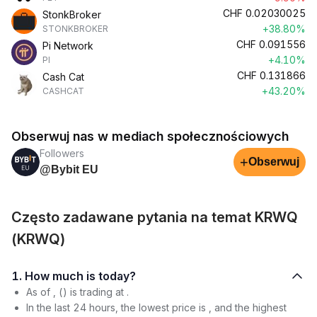
CHF
0.02030025
StonkBroker
+38.80%
STONKBROKER
CHF
0.091556
Pi Network
+4.10%
PI
CHF
0.131866
Cash Cat
+43.20%
CASHCAT
Obserwuj nas w mediach społecznościowych
Followers
+
Obserwuj
@Bybit EU
Często zadawane pytania na temat KRWQ
(KRWQ)
1. How much is today?
As of , () is trading at .
In the last 24 hours, the lowest price is , and the highest