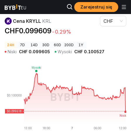
Zarejestruj się
Ceny kryptowalut
Cena KRYLL KRL
Cena KRYLL
KRL
CHF
CHF0.099609
-0.29%
24H
7D
14D
30D
60D
200D
1Y
Niski
CHF
0.099605
Wysoki
CHF
0.100527