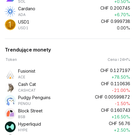
+0.50%
SOL
CHF
0.200745
Cardano
+6.70%
ADA
CHF
0.999738
USD1
0.00%
USD1
Trendujące monety
Token
Cena i 24H%
CHF
0.127197
Fusionist
+78.50%
ACE
CHF
0.110636
Cash Cat
-21.00%
CASHCAT
CHF
0.00599872
Pudgy Penguins
-1.50%
PENGU
CHF
0.160743
Block Street
+16.50%
BSB
CHF
56.76
Hyperliquid
+2.50%
HYPE