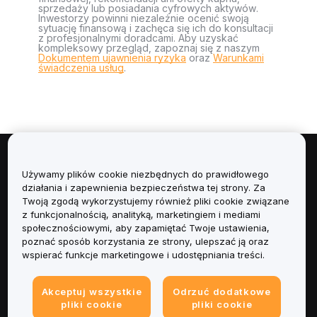
sprzedaży lub posiadania cyfrowych aktywów.
Inwestorzy powinni niezależnie ocenić swoją
sytuację finansową i zachęca się ich do konsultacji
z profesjonalnymi doradcami. Aby uzyskać
kompleksowy przegląd, zapoznaj się z naszym
Dokumentem ujawnienia ryzyka
oraz
Warunkami
świadczenia usług
.
Informacje
Używamy plików cookie niezbędnych do prawidłowego
działania i zapewnienia bezpieczeństwa tej strony. Za
Usługi
Twoją zgodą wykorzystujemy również pliki cookie związane
z funkcjonalnością, analityką, marketingiem i mediami
społecznościowymi, aby zapamiętać Twoje ustawienia,
Obsługa Klienta
poznać sposób korzystania ze strony, ulepszać ją oraz
wspierać funkcje marketingowe i udostępniania treści.
Produkty
Akceptuj wszystkie
Odrzuć dodatkowe
Informacje prawne
pliki cookie
pliki cookie