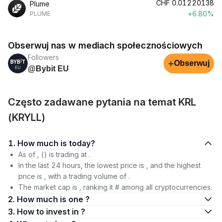
CHF
0.01220138
Plume
+6.80%
PLUME
Obserwuj nas w mediach społecznościowych
Followers
+
Obserwuj
@Bybit EU
Często zadawane pytania na temat KRL
(KRYLL)
1. How much is today?
As of , () is trading at .
In the last 24 hours, the lowest price is , and the highest
price is , with a trading volume of .
The market cap is , ranking it # among all cryptocurrencies.
2. How much is one ?
3. How to invest in ?