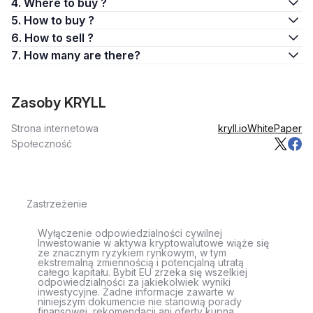
4. Where to buy ?
5. How to buy ?
6. How to sell ?
7. How many are there?
Zasoby KRYLL
Strona internetowa
kryll.io
WhitePaper
Społeczność
Zastrzeżenie
Wyłączenie odpowiedzialności cywilnej
Inwestowanie w aktywa kryptowalutowe wiąże się
ze znacznym ryzykiem rynkowym, w tym
ekstremalną zmiennością i potencjalną utratą
całego kapitału. Bybit EU zrzeka się wszelkiej
odpowiedzialności za jakiekolwiek wyniki
inwestycyjne. Żadne informacje zawarte w
niniejszym dokumencie nie stanowią porady
finansowej, rekomendacji ani oferty kupna,