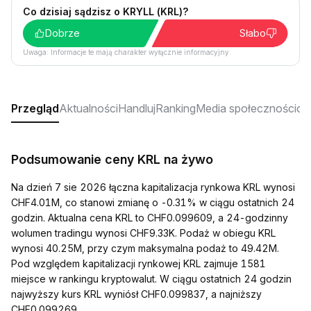
Co dzisiaj sądzisz o KRYLL (KRL)?
Dobrze
Słabo
Uwaga: Informacje te mają charakter wyłącznie informacyjny.
Przegląd
Aktualności
Handluj
Ranking
Media społecznościo
Podsumowanie ceny KRL na żywo
Na dzień 7 sie 2026 łączna kapitalizacja rynkowa KRL wynosi
CHF4.01M, co stanowi zmianę o -0.31% w ciągu ostatnich 24
godzin. Aktualna cena KRL to CHF0.099609, a 24-godzinny
wolumen tradingu wynosi CHF9.33K. Podaż w obiegu KRL
wynosi 40.25M, przy czym maksymalna podaż to 49.42M.
Pod względem kapitalizacji rynkowej KRL zajmuje 1581
miejsce w rankingu kryptowalut. W ciągu ostatnich 24 godzin
najwyższy kurs KRL wyniósł CHF0.099837, a najniższy
CHF0.099269.