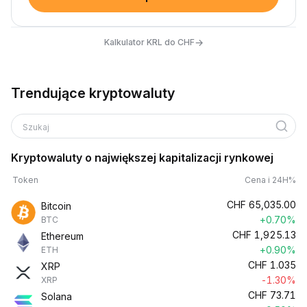
→
Kalkulator KRL do CHF
Trendujące kryptowaluty
Szukaj
Kryptowaluty o największej kapitalizacji rynkowej
Token
Cena i 24H%
CHF
65,035.00
Bitcoin
+0.70%
BTC
CHF
1,925.13
Ethereum
+0.90%
ETH
CHF
1.035
XRP
-1.30%
XRP
CHF
73.71
Solana