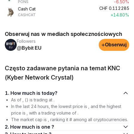
-6.50%
PONS
CHF
0.112285
Cash Cat
+14.80%
CASHCAT
Obserwuj nas w mediach społecznościowych
Followers
+
Obserwuj
@Bybit EU
Często zadawane pytania na temat KNC
(Kyber Network Crystal)
1. How much is today?
As of , () is trading at .
In the last 24 hours, the lowest price is , and the highest
price is , with a trading volume of .
The market cap is , ranking it # among all cryptocurrencies.
2. How much is one ?