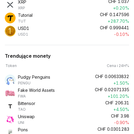
CHF
1.037
XRP
+0.20%
XRP
CHF
0.147596
Tutorial
+287.70%
TUT
CHF
0.999441
USD1
-0.10%
USD1
Trendujące monety
Token
Cena i 24H%
CHF
0.00633832
Pudgy Penguins
+1.50%
PENGU
CHF
0.02071335
Fake World Assets
+101.20%
FWA
CHF
206.31
Bittensor
+4.50%
TAO
CHF
3.98
Uniswap
-0.90%
UNI
CHF
0.0301283
Pons