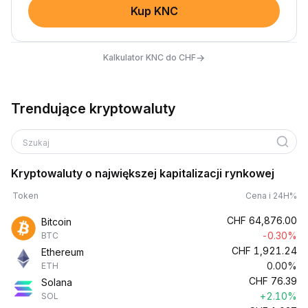
Kup KNC
→
Kalkulator KNC do CHF
Trendujące kryptowaluty
Szukaj
Kryptowaluty o największej kapitalizacji rynkowej
Token
Cena i 24H%
CHF
64,876.00
Bitcoin
-0.30%
BTC
CHF
1,921.24
Ethereum
0.00%
ETH
CHF
76.39
Solana
+2.10%
SOL