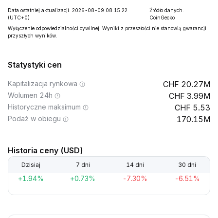
Data ostatniej aktualizacji: 2026-08-09 08:15:22
Źródło danych:
(UTC+0)
CoinGecko
Wyłączenie odpowiedzialności cywilnej: Wyniki z przeszłości nie stanowią gwarancji
przyszłych wyników.
Statystyki cen
Kapitalizacja rynkowa
20.27M
Wolumen 24h
3.99M
Historyczne maksimum
5.53
Podaż w obiegu
170.15M
Historia ceny (USD)
Dzisiaj
7 dni
14 dni
30 dni
+1.94%
+0.73%
-7.30%
-6.51%