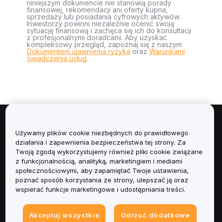
niniejszym dokumencie nie stanowią porady
finansowej, rekomendacji ani oferty kupna,
sprzedaży lub posiadania cyfrowych aktywów.
Inwestorzy powinni niezależnie ocenić swoją
sytuację finansową i zachęca się ich do konsultacji
z profesjonalnymi doradcami. Aby uzyskać
kompleksowy przegląd, zapoznaj się z naszym
Dokumentem ujawnienia ryzyka
oraz
Warunkami
świadczenia usług
.
Informacje
Używamy plików cookie niezbędnych do prawidłowego
działania i zapewnienia bezpieczeństwa tej strony. Za
Usługi
Twoją zgodą wykorzystujemy również pliki cookie związane
z funkcjonalnością, analityką, marketingiem i mediami
społecznościowymi, aby zapamiętać Twoje ustawienia,
Obsługa Klienta
poznać sposób korzystania ze strony, ulepszać ją oraz
wspierać funkcje marketingowe i udostępniania treści.
Produkty
Akceptuj wszystkie
Odrzuć dodatkowe