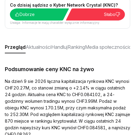
Co dzisiaj sądzisz o Kyber Network Crystal (KNC)?
Dobrze
Słabo
Uwaga: Informacje te mają charakter wyłącznie informacyjny.
Przegląd
Aktualności
Handluj
Ranking
Media społecznościo
Podsumowanie ceny KNC na żywo
Na dzień 9 sie 2026 łączna kapitalizacja rynkowa KNC wynosi
CHF20.27M, co stanowi zmianę o +2.14% w ciągu ostatnich
24 godzin. Aktualna cena KNC to CHF0.084102, a 24-
godzinny wolumen tradingu wynosi CHF3.99M. Podaż w
obiegu KNC wynosi 170.15M, przy czym maksymalna podaż
to 252.30M. Pod względem kapitalizacji rynkowej KNC zajmuje
870 miejsce w rankingu kryptowalut. W ciągu ostatnich 24
godzin najwyższy kurs KNC wyniósł CHF0.084581, a najniższy
CHF0.08262.