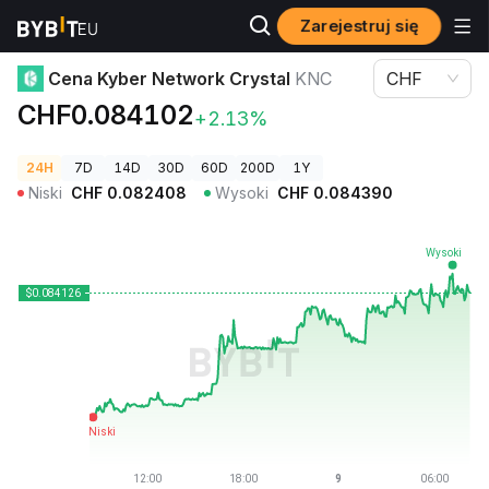
Zarejestruj się
Ceny kryptowalut
Cena Kyber Network Crystal KNC
Cena Kyber Network Crystal
KNC
CHF
CHF0.084102
+2.13%
24H
7D
14D
30D
60D
200D
1Y
Niski
CHF
0.082408
Wysoki
CHF
0.084390