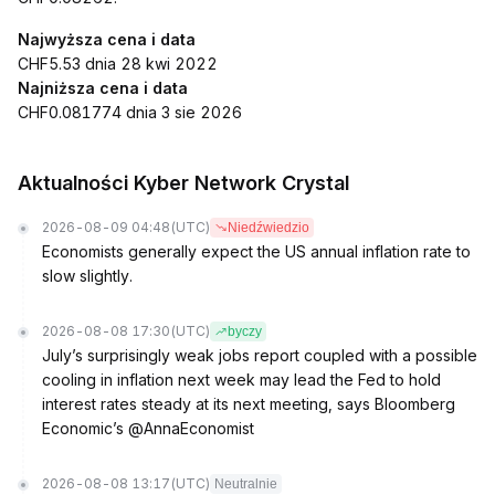
Najwyższa cena i data
CHF5.53 dnia 28 kwi 2022
Najniższa cena i data
CHF0.081774 dnia 3 sie 2026
Aktualności Kyber Network Crystal
2026-08-09 04:48
(UTC)
Niedźwiedzio
Economists generally expect the US annual inflation rate to
slow slightly.
2026-08-08 17:30
(UTC)
byczy
July’s surprisingly weak jobs report coupled with a possible
cooling in inflation next week may lead the Fed to hold
interest rates steady at its next meeting, says Bloomberg
Economic’s @AnnaEconomist
2026-08-08 13:17
(UTC)
Neutralnie