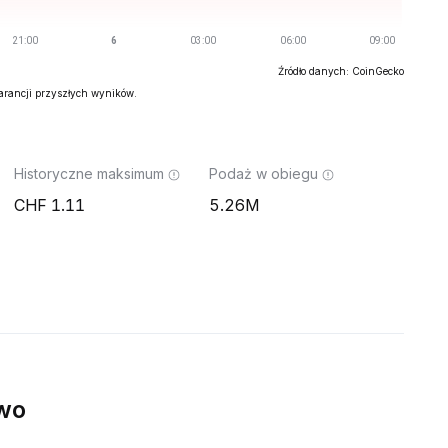
Źródło danych: CoinGecko
warancji przyszłych wyników.
Historyczne maksimum
Podaż w obiegu
1.11
5.26M
wo