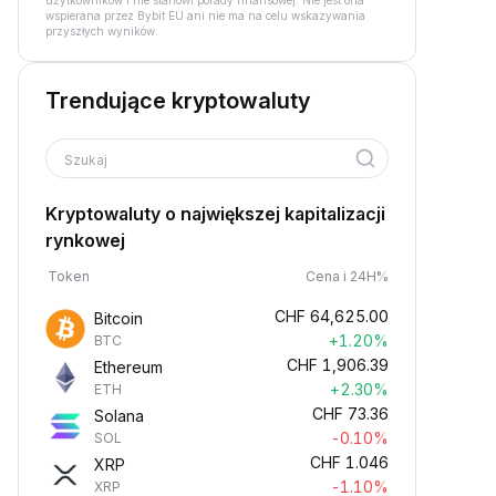
użytkowników i nie stanowi porady finansowej. Nie jest ona
wspierana przez Bybit EU ani nie ma na celu wskazywania
przyszłych wyników.
Trendujące kryptowaluty
Szukaj
Kryptowaluty o największej kapitalizacji
rynkowej
Token
Cena i 24H%
CHF
64,625.00
Bitcoin
+1.20%
BTC
CHF
1,906.39
Ethereum
+2.30%
ETH
CHF
73.36
Solana
-0.10%
SOL
CHF
1.046
XRP
-1.10%
XRP