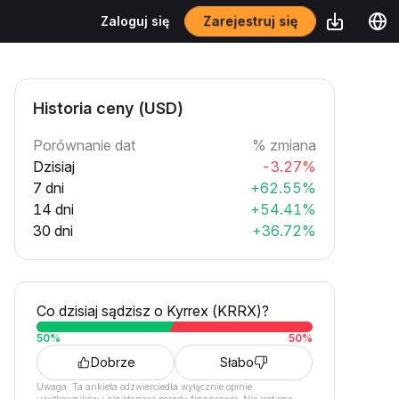
Zarejestruj się
Zaloguj się
Historia ceny (USD)
Porównanie dat
% zmiana
Dzisiaj
-3.27%
7 dni
+62.55%
14 dni
+54.41%
30 dni
+36.72%
Co dzisiaj sądzisz o Kyrrex (KRRX)?
50
%
50
%
Dobrze
Słabo
Uwaga: Ta ankieta odzwierciedla wyłącznie opinie