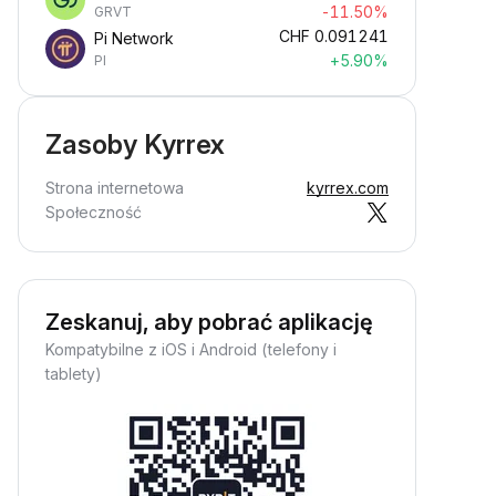
-11.50%
GRVT
CHF
0.091241
Pi Network
+5.90%
PI
Zasoby Kyrrex
Strona internetowa
kyrrex.com
Społeczność
Zeskanuj, aby pobrać aplikację
Kompatybilne z iOS i Android (telefony i
tablety)