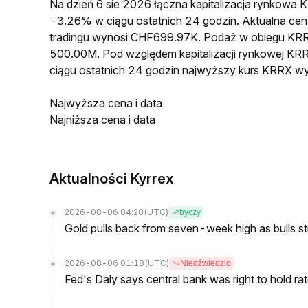
Na dzień 6 sie 2026 łączna kapitalizacja rynkow
-3.26% w ciągu ostatnich 24 godzin. Aktualna 
tradingu wynosi CHF699.97K. Podaż w obiegu KR
500.00M. Pod względem kapitalizacji rynkowej KRR
ciągu ostatnich 24 godzin najwyższy kurs KRRX 
Najwyższa cena i data
Najniższa cena i data
Aktualności Kyrrex
2026-08-06 04:20
(UTC)
byczy
Gold pulls back from seven-week high as bulls s
2026-08-06 01:18
(UTC)
Niedźwiedzio
Fed's Daly says central bank was right to hold ra