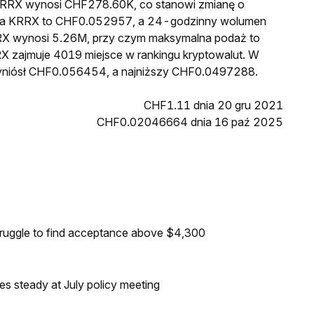
a KRRX wynosi CHF278.60K, co stanowi zmianę o
cena KRRX to CHF0.052957, a 24-godzinny wolumen
RX wynosi 5.26M, przy czym maksymalna podaż to
X zajmuje 4019 miejsce w rankingu kryptowalut. W
wyniósł CHF0.056454, a najniższy CHF0.0497288.
CHF1.11 dnia 20 gru 2021
CHF0.02046664 dnia 16 paź 2025
truggle to find acceptance above $4,300
tes steady at July policy meeting