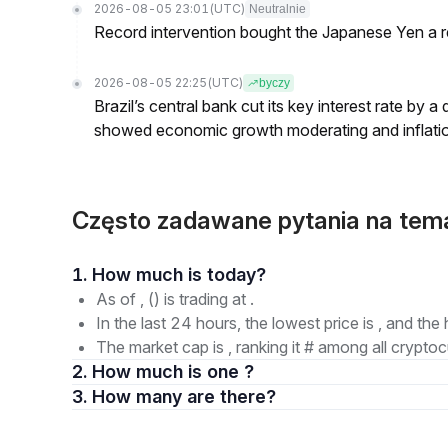
2026-08-05 23:01
(UTC)
Neutralnie
Record intervention bought the Japanese Yen a r
2026-08-05 22:25
(UTC)
byczy
Brazil’s central bank cut its key interest rate by a
showed economic growth moderating and inflati
Często zadawane pytania na tem
1. How much is today?
As of , () is trading at .
In the last 24 hours, the lowest price is , and the 
The market cap is , ranking it # among all cryptoc
2. How much is one ?
3. How many are there?