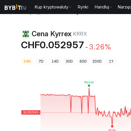
Kup kryptowaluty
Rynki
Handluj
Narzęd
Ceny kryptowalut
Cena Kyrrex KRRX
Cena Kyrrex
KRRX
CHF0.052957
-3.26%
24H
7D
14D
30D
60D
200D
1Y