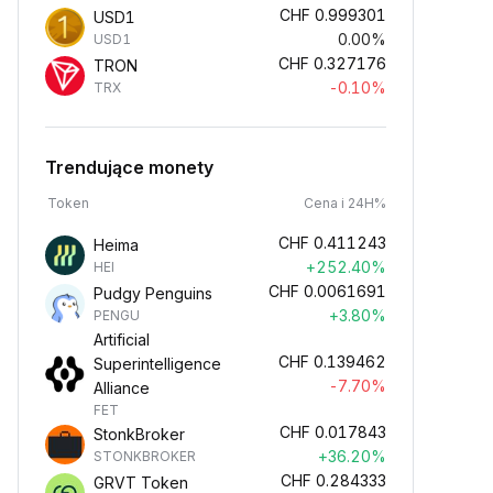
CHF
0.999301
USD1
0.00%
USD1
CHF
0.327176
TRON
-0.10%
TRX
Trendujące monety
Token
Cena i 24H%
CHF
0.411243
Heima
+252.40%
HEI
CHF
0.0061691
Pudgy Penguins
+3.80%
PENGU
Artificial
CHF
0.139462
Superintelligence
-7.70%
Alliance
FET
CHF
0.017843
StonkBroker
+36.20%
STONKBROKER
CHF
0.284333
GRVT Token