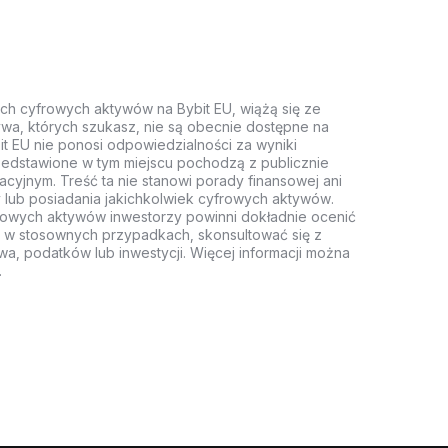
ych cyfrowych aktywów na Bybit EU, wiążą się ze
wa, których szukasz, nie są obecnie dostępne na
it EU nie ponosi odpowiedzialności za wyniki
rzedstawione w tym miejscu pochodzą z publicznie
acyjnym. Treść ta nie stanowi porady finansowej ani
 lub posiadania jakichkolwiek cyfrowych aktywów.
rowych aktywów inwestorzy powinni dokładnie ocenić
z, w stosownych przypadkach, skonsultować się z
wa, podatków lub inwestycji. Więcej informacji można
.