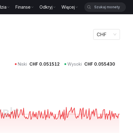
zia
Finanse
Odkryj
Więcej
CHF
Niski
CHF
0.051512
Wysoki
CHF
0.055430