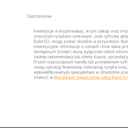
Zastrzeżenie
Inwestycje w kryptowaluty, w tym zakup oraz inn
znacznym ryzykiem rynkowym. Jeśli cyfrowe akty
Bybit EU, mogą zostać dodane w przyszłości. Byb
inwestycyjne. Informacje o cenach i inne dane p
dostępnych źródeł i służą wyłącznie celom inform
żadnej rekomendacji lub oferty kupna, sprzedaży
Przed rozpoczęciem handlu lub posiadaniem cyf
swoją sytuację finansową i tolerancję ryzyka ora
wykwalifikowanymi specjalistami w dziedzinie pra
znaleźć w
Warunkach świadczenia usług Bybit EU