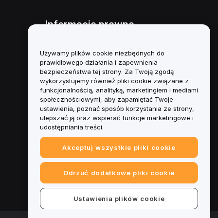
Informacje prawne
Polityka dotycząca konfliktu
interesów
Używamy plików cookie niezbędnych do
prawidłowego działania i zapewnienia
Podsumowanie polityki
bezpieczeństwa tej strony. Za Twoją zgodą
powiernictwa i zarządzania
wykorzystujemy również pliki cookie związane z
funkcjonalnością, analityką, marketingiem i mediami
Informacje ESG
społecznościowymi, aby zapamiętać Twoje
ustawienia, poznać sposób korzystania ze strony,
Biuletyny informacyjne
ulepszać ją oraz wspierać funkcje marketingowe i
kryptoaktywów
udostępniania treści.
Akceptuj wszystkie pliki cookie
Odrzuć dodatkowe pliki cookie
Ustawienia plików cookie