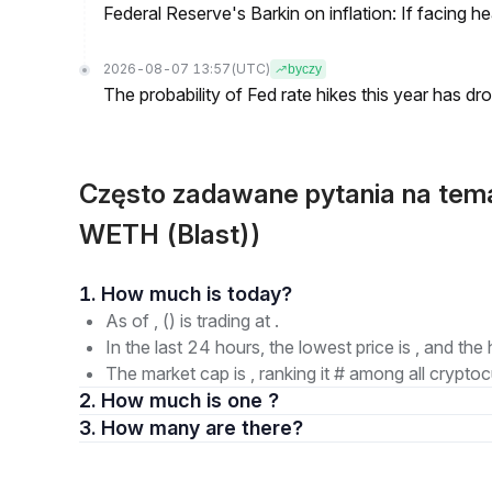
Federal Reserve's Barkin on inflation: If facing 
2026-08-07 13:57
(UTC)
byczy
The probability of Fed rate hikes this year has 
Często zadawane pytania na tem
WETH (Blast))
1. How much is today?
As of , () is trading at .
In the last 24 hours, the lowest price is , and the 
The market cap is , ranking it # among all cryptoc
2. How much is one ?
3. How many are there?