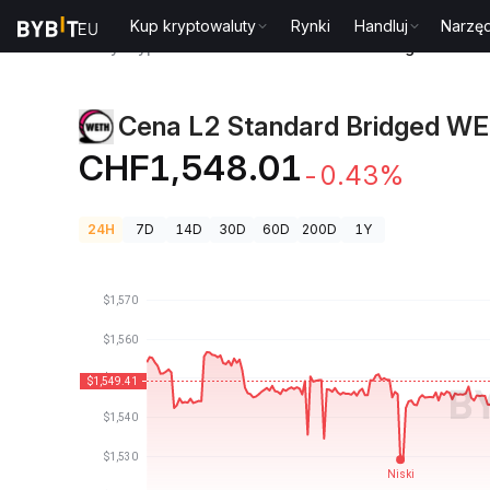
Kup kryptowaluty
Rynki
Handluj
Narzęd
Ceny kryptowalut
Cena L2 Standard Bridged WETH 
Cena L2 Standard Bridged WE
CHF1,548.01
-0.43%
24H
7D
14D
30D
60D
200D
1Y