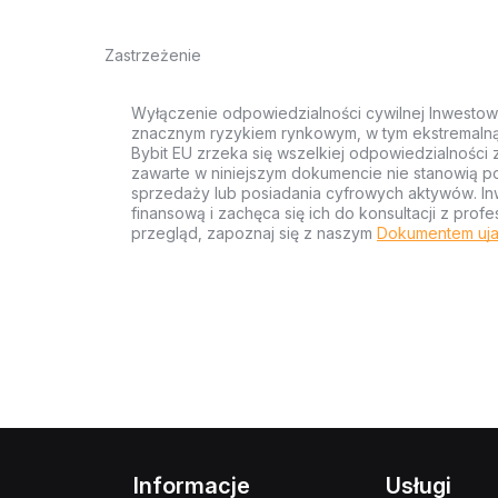
Zastrzeżenie
Wyłączenie odpowiedzialności cywilnej Inwestow
znacznym ryzykiem rynkowym, w tym ekstremalną z
Bybit EU zrzeka się wszelkiej odpowiedzialności 
zawarte w niniejszym dokumencie nie stanowią po
sprzedaży lub posiadania cyfrowych aktywów. Inw
finansową i zachęca się ich do konsultacji z pr
przegląd, zapoznaj się z naszym
Dokumentem uja
Informacje
Usługi