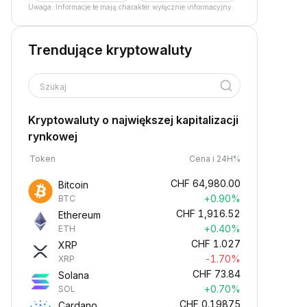
Uwaga: Informacje te mają charakter wyłącznie informacyjny.
Trendujące kryptowaluty
Szukaj
Kryptowaluty o największej kapitalizacji
rynkowej
Token
Cena i 24H%
CHF
64,980.00
Bitcoin
+0.90%
BTC
CHF
1,916.52
Ethereum
+0.40%
ETH
CHF
1.027
XRP
-1.70%
XRP
CHF
73.84
Solana
+0.70%
SOL
CHF
0.19875
Cardano