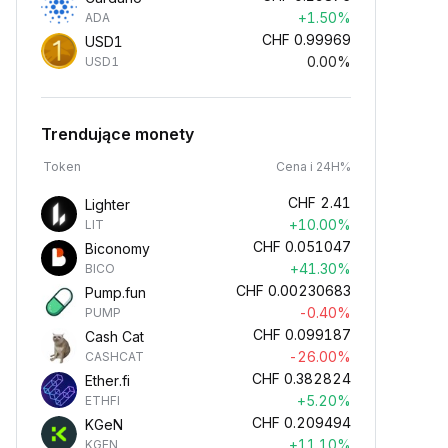
+1.50%
ADA
CHF
0.99969
USD1
0.00%
USD1
Trendujące monety
Token
Cena i 24H%
CHF
2.41
Lighter
+10.00%
LIT
CHF
0.051047
Biconomy
+41.30%
BICO
CHF
0.00230683
Pump.fun
-0.40%
PUMP
CHF
0.099187
Cash Cat
-26.00%
CASHCAT
CHF
0.382824
Ether.fi
+5.20%
ETHFI
CHF
0.209494
KGeN
+11.10%
KGEN