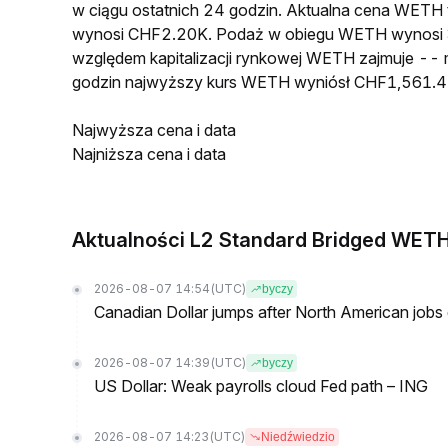
w ciągu ostatnich 24 godzin. Aktualna cena WETH
wynosi CHF2.20K. Podaż w obiegu WETH wynosi 3
względem kapitalizacji rynkowej WETH zajmuje -- m
godzin najwyższy kurs WETH wyniósł CHF1,561.41
Najwyższa cena i data
Najniższa cena i data
Aktualności L2 Standard Bridged WETH
2026-08-07 14:54
(UTC)
byczy
Canadian Dollar jumps after North American jobs 
2026-08-07 14:39
(UTC)
byczy
US Dollar: Weak payrolls cloud Fed path – ING
2026-08-07 14:23
(UTC)
Niedźwiedzio