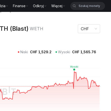
zia
Finanse
Odkryj
Więcej
(Blast) WETH
TH (Blast)
WETH
CHF
Niski
CHF
1,529.2
Wysoki
CHF
1,565.76