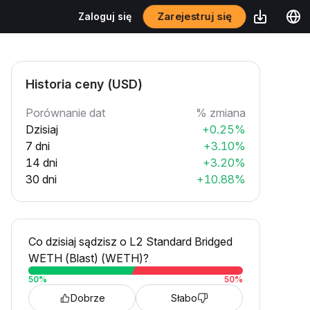
Zarejestruj się
Zaloguj się
Historia ceny (USD)
Porównanie dat
% zmiana
Dzisiaj
+0.25%
7 dni
+3.10%
14 dni
+3.20%
30 dni
+10.88%
Co dzisiaj sądzisz o L2 Standard Bridged
WETH (Blast) (WETH)?
50
%
50
%
Dobrze
Słabo