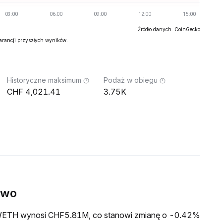
Źródło danych: CoinGecko
warancji przyszłych wyników.
Historyczne maksimum
Podaż w obiegu
4,021.41
3.75K
ywo
wa WETH wynosi CHF5.81M, co stanowi zmianę o -0.42%