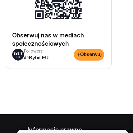
Obserwuj nas w mediach
społecznościowych
Followers
+
Obserwuj
@Bybit EU
Informacje prawne