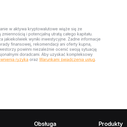
anie w aktywa kryptowalutowe wiąże się ze
miennością i potencjalną utratą całego kapitału.
za jakiekolwiek wyniki inwestycyjne. Żadne informacje
rady finansowej, rekomendacji ani oferty kupna,
estorzy powinni niezależnie ocenić swoją sytuację
ofesjonalnymi doradcami. Aby uzyskać kompleksowy
wnienia ryzyka
oraz
Warunkami świadczenia usług
.
Obsługa
Produkty