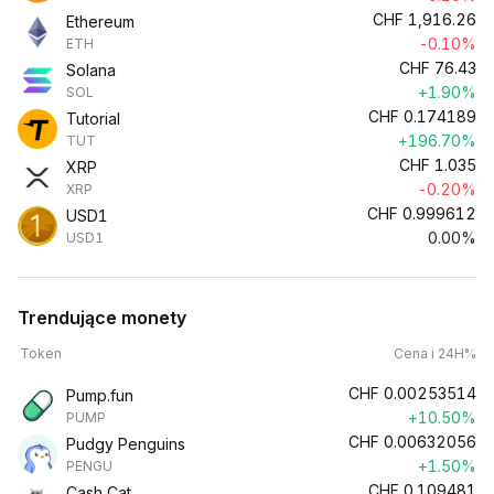
CHF
1,916.26
Ethereum
-0.10%
ETH
CHF
76.43
Solana
+1.90%
SOL
CHF
0.174189
Tutorial
+196.70%
TUT
CHF
1.035
XRP
-0.20%
XRP
CHF
0.999612
USD1
0.00%
USD1
Trendujące monety
Token
Cena i 24H%
CHF
0.00253514
Pump.fun
+10.50%
PUMP
CHF
0.00632056
Pudgy Penguins
+1.50%
PENGU
CHF
0.109481
Cash Cat