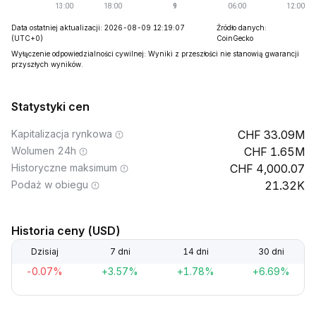
Data ostatniej aktualizacji: 2026-08-09 12:19:07
Źródło danych:
(UTC+0)
CoinGecko
Wyłączenie odpowiedzialności cywilnej: Wyniki z przeszłości nie stanowią gwarancji
przyszłych wyników.
Statystyki cen
Kapitalizacja rynkowa
33.09M
Wolumen 24h
1.65M
Historyczne maksimum
4,000.07
Podaż w obiegu
21.32K
Historia ceny (USD)
Dzisiaj
7 dni
14 dni
30 dni
-0.07%
+3.57%
+1.78%
+6.69%