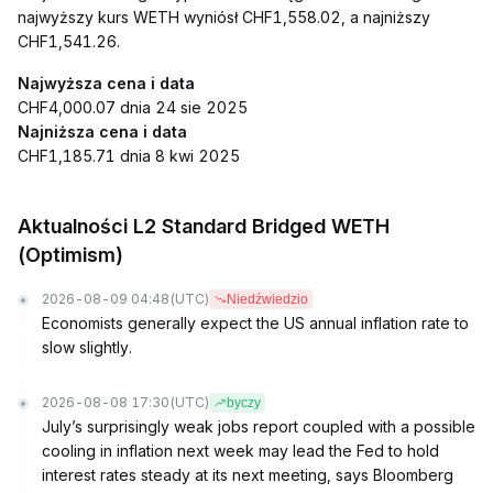
najwyższy kurs WETH wyniósł CHF1,558.02, a najniższy
CHF1,541.26.
Najwyższa cena i data
CHF4,000.07 dnia 24 sie 2025
Najniższa cena i data
CHF1,185.71 dnia 8 kwi 2025
Aktualności L2 Standard Bridged WETH
(Optimism)
2026-08-09 04:48
(UTC)
Niedźwiedzio
Economists generally expect the US annual inflation rate to
slow slightly.
2026-08-08 17:30
(UTC)
byczy
July’s surprisingly weak jobs report coupled with a possible
cooling in inflation next week may lead the Fed to hold
interest rates steady at its next meeting, says Bloomberg