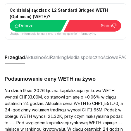
Co dzisiaj sądzisz o L2 Standard Bridged WETH
(Optimism) (WETH)?
Dobrze
Słabo
Uwaga: Informacje te mają charakter wyłącznie informacyjny.
Przegląd
Aktualności
Ranking
Media społecznościowe
FAQ
Podsumowanie ceny WETH na żywo
Na dzień 9 sie 2026 łączna kapitalizacja rynkowa WETH
wynosi CHF33.09M, co stanowi zmianę o +0.06% w ciągu
ostatnich 24 godzin. Aktualna cena WETH to CHF1,551.70, a
24-godzinny wolumen tradingu wynosi CHF1.65M. Podaż w
obiegu WETH wynosi 21.32K, przy czym maksymalna podaż
to --. Pod względem kapitalizacji rynkowej WETH zajmuje --
miejsce w rankingu kryptowalut. W ciągu ostatnich 24 godzin