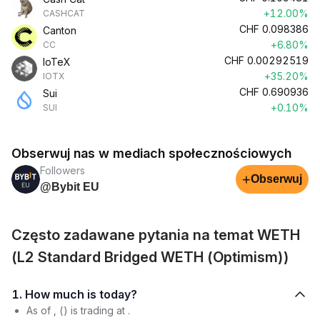
+12.00%
CASHCAT
CHF
0.098386
Canton
+6.80%
CC
CHF
0.00292519
IoTeX
+35.20%
IOTX
CHF
0.690936
Sui
+0.10%
SUI
Obserwuj nas w mediach społecznościowych
Followers
+
Obserwuj
@Bybit EU
Często zadawane pytania na temat WETH
(L2 Standard Bridged WETH (Optimism))
1. How much is today?
As of , () is trading at .