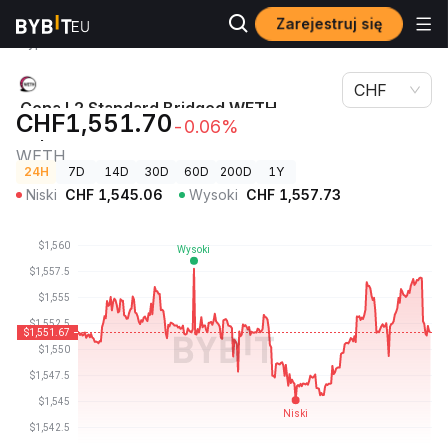
Zarejestruj się
Ceny
Cena L2 Standard Bridged WETH (Optimism)
kryptowalut
WETH
CHF
Cena L2 Standard Bridged WETH
CHF1,551.70
-0.06%
(Optimism)
WETH
24H
7D
14D
30D
60D
200D
1Y
Niski
CHF
1,545.06
Wysoki
CHF
1,557.73