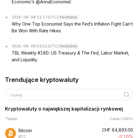
Economic’s @AnnaEconomist
2026-08-08 13:17
(UTC)
Neutralnie
Why One Top Economist Says the Fed’s Inflation Fight Can’t
Be Won With Rate Hikes
2026-08-08 03:01
(UTC)
Neutralnie
TBL Weekly #180: US Treasury & The Fed, Labor Market,
and Liquidity
Trendujące kryptowaluty
Szukaj
Kryptowaluty o największej kapitalizacji rynkowej
Token
Cena i 24H%
CHF
64,893.00
Bitcoin
-0.10%
BTC