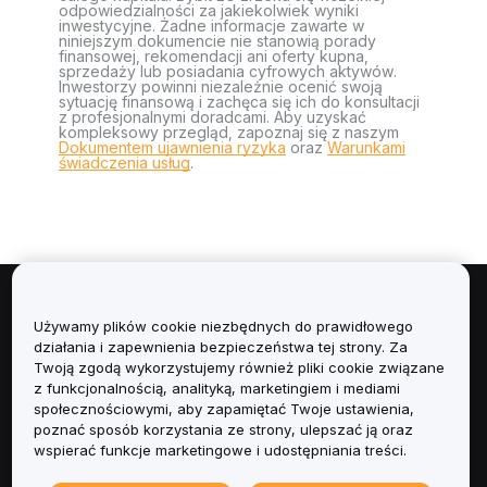
odpowiedzialności za jakiekolwiek wyniki
inwestycyjne. Żadne informacje zawarte w
niniejszym dokumencie nie stanowią porady
finansowej, rekomendacji ani oferty kupna,
sprzedaży lub posiadania cyfrowych aktywów.
Inwestorzy powinni niezależnie ocenić swoją
sytuację finansową i zachęca się ich do konsultacji
z profesjonalnymi doradcami. Aby uzyskać
kompleksowy przegląd, zapoznaj się z naszym
Dokumentem ujawnienia ryzyka
oraz
Warunkami
świadczenia usług
.
Informacje
Używamy plików cookie niezbędnych do prawidłowego
działania i zapewnienia bezpieczeństwa tej strony. Za
Usługi
Twoją zgodą wykorzystujemy również pliki cookie związane
z funkcjonalnością, analityką, marketingiem i mediami
społecznościowymi, aby zapamiętać Twoje ustawienia,
Obsługa Klienta
poznać sposób korzystania ze strony, ulepszać ją oraz
wspierać funkcje marketingowe i udostępniania treści.
Produkty