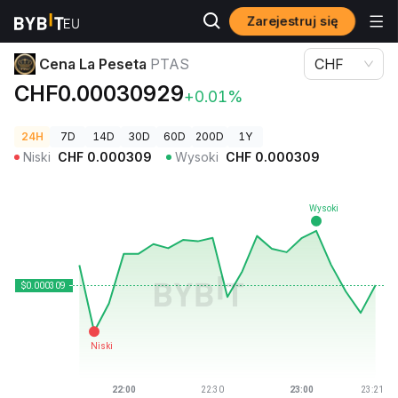
Zarejestruj się
Ceny kryptowalut
Cena La Peseta PTAS
Cena La Peseta
PTAS
CHF
CHF0.00030929
+0.01%
24H
7D
14D
30D
60D
200D
1Y
Niski
CHF
0.000309
Wysoki
CHF
0.000309