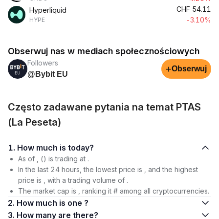
CHF
54.11
Hyperliquid
-3.10%
HYPE
Obserwuj nas w mediach społecznościowych
Followers
+
Obserwuj
@Bybit EU
Często zadawane pytania na temat PTAS
(La Peseta)
1. How much is today?
As of , () is trading at .
In the last 24 hours, the lowest price is , and the highest
price is , with a trading volume of .
The market cap is , ranking it # among all cryptocurrencies.
2. How much is one ?
3. How many are there?