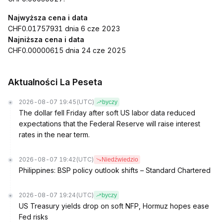
Najwyższa cena i data
CHF0.01757931 dnia 6 cze 2023
Najniższa cena i data
CHF0.00000615 dnia 24 cze 2025
Aktualności La Peseta
2026-08-07 19:45
(UTC)
byczy
The dollar fell Friday after soft US labor data reduced
expectations that the Federal Reserve will raise interest
rates in the near term.
2026-08-07 19:42
(UTC)
Niedźwiedzio
Philippines: BSP policy outlook shifts – Standard Chartered
2026-08-07 19:24
(UTC)
byczy
US Treasury yields drop on soft NFP, Hormuz hopes ease
Fed risks