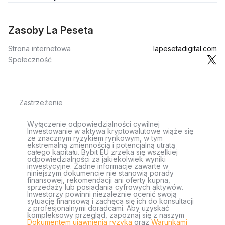
Zasoby La Peseta
Strona internetowa
lapesetadigital.com
Społeczność
Zastrzeżenie
Wyłączenie odpowiedzialności cywilnej
Inwestowanie w aktywa kryptowalutowe wiąże się
ze znacznym ryzykiem rynkowym, w tym
ekstremalną zmiennością i potencjalną utratą
całego kapitału. Bybit EU zrzeka się wszelkiej
odpowiedzialności za jakiekolwiek wyniki
inwestycyjne. Żadne informacje zawarte w
niniejszym dokumencie nie stanowią porady
finansowej, rekomendacji ani oferty kupna,
sprzedaży lub posiadania cyfrowych aktywów.
Inwestorzy powinni niezależnie ocenić swoją
sytuację finansową i zachęca się ich do konsultacji
z profesjonalnymi doradcami. Aby uzyskać
kompleksowy przegląd, zapoznaj się z naszym
Dokumentem ujawnienia ryzyka
oraz
Warunkami