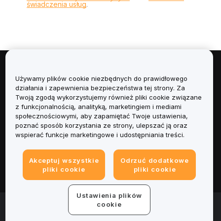
świadczenia usług
.
Informacje
Używamy plików cookie niezbędnych do prawidłowego
działania i zapewnienia bezpieczeństwa tej strony. Za
Usługi
Twoją zgodą wykorzystujemy również pliki cookie związane
z funkcjonalnością, analityką, marketingiem i mediami
społecznościowymi, aby zapamiętać Twoje ustawienia,
Obsługa Klienta
poznać sposób korzystania ze strony, ulepszać ją oraz
wspierać funkcje marketingowe i udostępniania treści.
Produkty
Akceptuj wszystkie
Odrzuć dodatkowe
Informacje prawne
pliki cookie
pliki cookie
Ustawienia plików
© 2025-2026 Bybit.eu. All rights reserved.
cookie
Warunki świadczenia usług
|
Polityka Prywatności
|
Dane