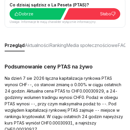
Co dzisiaj sądzisz o La Peseta (PTAS)?
Dobrze
Słabo
Uwaga: Informacje te mają charakter wyłącznie informacyjny.
Przegląd
Aktualności
Ranking
Media społecznościowe
FAQ
Podsumowanie ceny PTAS na żywo
Na dzień 7 sie 2026 łączna kapitalizacja rynkowa PTAS
wynosi CHF--, co stanowi zmianę o 0.00% w ciągu ostatnich
24 godzin. Aktualna cena PTAS to CHF0.00030929, a 24-
godzinny wolumen tradingu wynosi CHF0. Podaż w obiegu
PTAS wynosi --, przy czym maksymalna podaż to --. Pod
względem kapitalizacji rynkowej PTAS zajmuje -- miejsce w
rankingu kryptowalut. W ciągu ostatnich 24 godzin najwyższy
kurs PTAS wyniósł CHF0.00030931, a najniższy
CHF0.00030927.