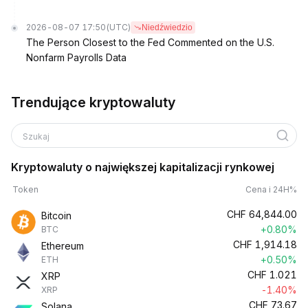
2026-08-07 17:50
(UTC)
Niedźwiedzio
The Person Closest to the Fed Commented on the U.S.
Nonfarm Payrolls Data
Trendujące kryptowaluty
Szukaj
Kryptowaluty o największej kapitalizacji rynkowej
Token
Cena i 24H%
CHF
64,844.00
Bitcoin
+0.80%
BTC
CHF
1,914.18
Ethereum
+0.50%
ETH
CHF
1.021
XRP
-1.40%
XRP
CHF
73.67
Solana