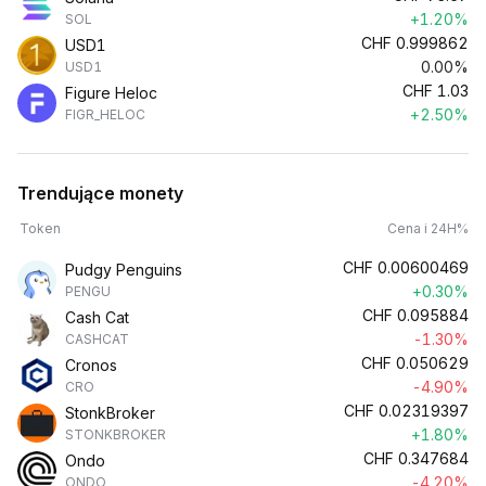
+1.20%
SOL
CHF
0.999862
USD1
0.00%
USD1
CHF
1.03
Figure Heloc
+2.50%
FIGR_HELOC
Trendujące monety
Token
Cena i 24H%
CHF
0.00600469
Pudgy Penguins
+0.30%
PENGU
CHF
0.095884
Cash Cat
-1.30%
CASHCAT
CHF
0.050629
Cronos
-4.90%
CRO
CHF
0.02319397
StonkBroker
+1.80%
STONKBROKER
CHF
0.347684
Ondo
-4.20%
ONDO