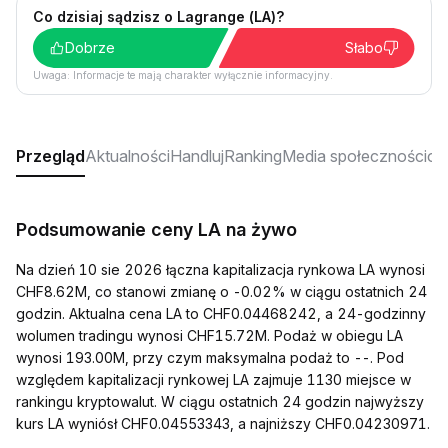
Co dzisiaj sądzisz o Lagrange (LA)?
Dobrze
Słabo
Uwaga: Informacje te mają charakter wyłącznie informacyjny.
Przegląd
Aktualności
Handluj
Ranking
Media społecznościo
Podsumowanie ceny LA na żywo
Na dzień 10 sie 2026 łączna kapitalizacja rynkowa LA wynosi
CHF8.62M, co stanowi zmianę o -0.02% w ciągu ostatnich 24
godzin. Aktualna cena LA to CHF0.04468242, a 24-godzinny
wolumen tradingu wynosi CHF15.72M. Podaż w obiegu LA
wynosi 193.00M, przy czym maksymalna podaż to --. Pod
względem kapitalizacji rynkowej LA zajmuje 1130 miejsce w
rankingu kryptowalut. W ciągu ostatnich 24 godzin najwyższy
kurs LA wyniósł CHF0.04553343, a najniższy CHF0.04230971.