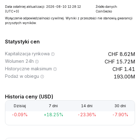
Data ostatniej aktualizacji: 2026-08-10 12:28:12
Źródło danych:
(UTC+0)
CoinGecko
Wyłączenie odpowiedzialności cywilnej: Wyniki z przeszłości nie stanowią gwarancji
przyszłych wyników.
Statystyki cen
Kapitalizacja rynkowa
8.62M
Wolumen 24h
15.72M
Historyczne maksimum
1.41
Podaż w obiegu
193.00M
Historia ceny (USD)
Dzisiaj
7 dni
14 dni
30 dni
-0.09%
+18.25%
-23.36%
-7.90%