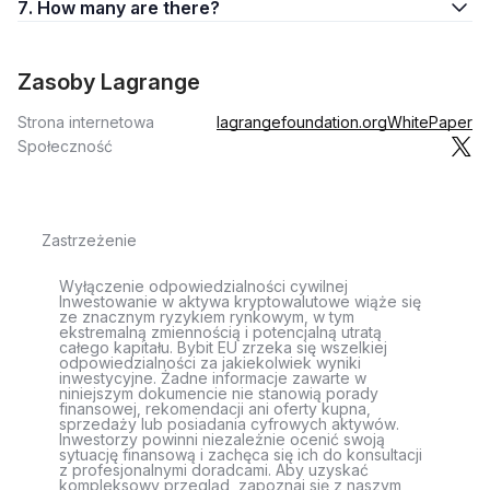
7. How many are there?
Zasoby Lagrange
Strona internetowa
lagrangefoundation.org
WhitePaper
Społeczność
Zastrzeżenie
Wyłączenie odpowiedzialności cywilnej
Inwestowanie w aktywa kryptowalutowe wiąże się
ze znacznym ryzykiem rynkowym, w tym
ekstremalną zmiennością i potencjalną utratą
całego kapitału. Bybit EU zrzeka się wszelkiej
odpowiedzialności za jakiekolwiek wyniki
inwestycyjne. Żadne informacje zawarte w
niniejszym dokumencie nie stanowią porady
finansowej, rekomendacji ani oferty kupna,
sprzedaży lub posiadania cyfrowych aktywów.
Inwestorzy powinni niezależnie ocenić swoją
sytuację finansową i zachęca się ich do konsultacji
z profesjonalnymi doradcami. Aby uzyskać
kompleksowy przegląd, zapoznaj się z naszym