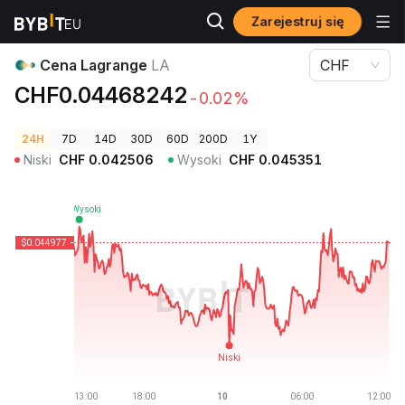
Zarejestruj się
Ceny kryptowalut
Cena Lagrange LA
Cena Lagrange
LA
CHF
CHF0.04468242
-0.02%
24H
7D
14D
30D
60D
200D
1Y
Niski
CHF
0.042506
Wysoki
CHF
0.045351