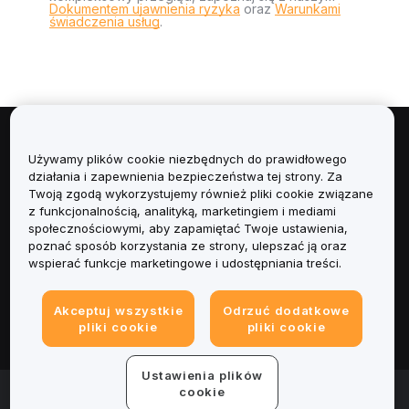
Dokumentem ujawnienia ryzyka
oraz
Warunkami
świadczenia usług
.
Informacje
Używamy plików cookie niezbędnych do prawidłowego
działania i zapewnienia bezpieczeństwa tej strony. Za
Usługi
Twoją zgodą wykorzystujemy również pliki cookie związane
z funkcjonalnością, analityką, marketingiem i mediami
społecznościowymi, aby zapamiętać Twoje ustawienia,
Obsługa Klienta
poznać sposób korzystania ze strony, ulepszać ją oraz
wspierać funkcje marketingowe i udostępniania treści.
Produkty
Akceptuj wszystkie
Odrzuć dodatkowe
Informacje prawne
pliki cookie
pliki cookie
Ustawienia plików
© 2025-2026 Bybit.eu. Wszystkie prawa zastrzeżone.
cookie