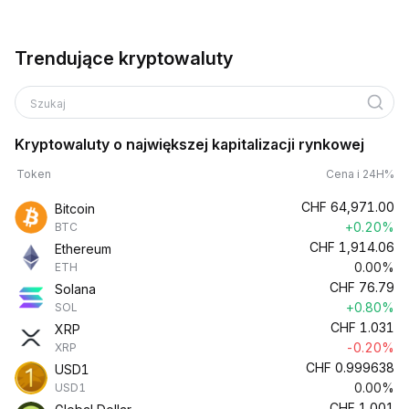
Trendujące kryptowaluty
Szukaj
Kryptowaluty o największej kapitalizacji rynkowej
Token
Cena i 24H%
CHF
64,971.00
Bitcoin
+0.20%
BTC
CHF
1,914.06
Ethereum
0.00%
ETH
CHF
76.79
Solana
+0.80%
SOL
CHF
1.031
XRP
-0.20%
XRP
CHF
0.999638
USD1
0.00%
USD1
CHF
1.001