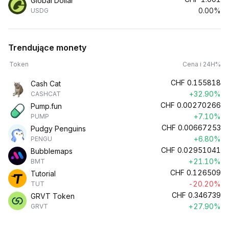
Global Dollar
0.00%
USDG
Trendujące monety
Token
Cena i 24H%
CHF
0.155818
Cash Cat
+32.90%
CASHCAT
CHF
0.00270266
Pump.fun
+7.10%
PUMP
CHF
0.00667253
Pudgy Penguins
+6.80%
PENGU
CHF
0.02951041
Bubblemaps
+21.10%
BMT
CHF
0.126509
Tutorial
-20.20%
TUT
CHF
0.346739
GRVT Token
+27.90%
GRVT