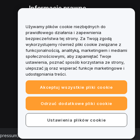
Informacje prawne
Polityka dotycząca konfliktu
interesów
Używamy plików cookie niezbędnych do
prawidłowego działania i zapewnienia
Podsumowanie polityki
bezpieczeństwa tej strony. Za Twoją zgodą
powiernictwa i zarządzania
wykorzystujemy również pliki cookie związane z
funkcjonalnością, analityką, marketingiem i mediami
Informacje ESG
społecznościowymi, aby zapamiętać Twoje
ustawienia, poznać sposób korzystania ze strony,
Biuletyny informacyjne
ulepszać ją oraz wspierać funkcje marketingowe i
kryptoaktywów
udostępniania treści.
Akceptuj wszystkie pliki cookie
Odrzuć dodatkowe pliki cookie
Ustawienia plików cookie
mpressum)
|
Centrum preferencji plików cookie