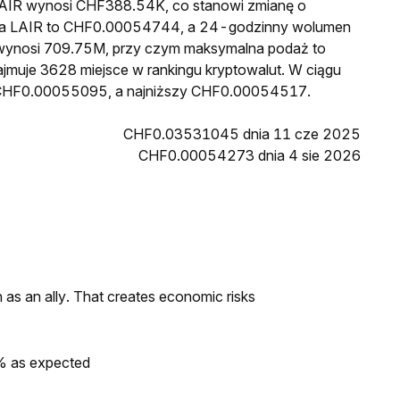
 LAIR wynosi CHF388.54K, co stanowi zmianę o
cena LAIR to CHF0.00054744, a 24-godzinny wolumen
wynosi 709.75M, przy czym maksymalna podaż to
ajmuje 3628 miejsce w rankingu kryptowalut. W ciągu
ł CHF0.00055095, a najniższy CHF0.00054517.
CHF0.03531045 dnia 11 cze 2025
CHF0.00054273 dnia 4 sie 2026
as an ally. That creates economic risks
0% as expected