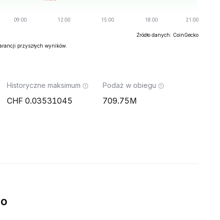
Źródło danych: CoinGecko
warancji przyszłych wyników.
Historyczne maksimum
Podaż w obiegu
0.03531045
709.75M
wo