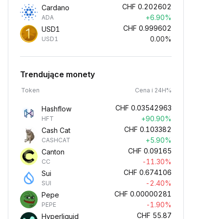
CHF
0.202602
Cardano
+6.90%
ADA
CHF
0.999602
USD1
0.00%
USD1
Trendujące monety
Token
Cena i 24H%
CHF
0.03542963
Hashflow
+90.90%
HFT
CHF
0.103382
Cash Cat
+5.90%
CASHCAT
CHF
0.09165
Canton
-11.30%
CC
CHF
0.674106
Sui
-2.40%
SUI
CHF
0.00000281
Pepe
-1.90%
PEPE
CHF
55.87
Hyperliquid