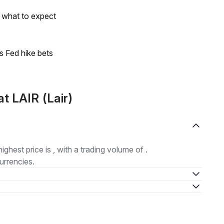
s what to expect
s Fed hike bets
t LAIR (Lair)
highest price is , with a trading volume of .
urrencies.