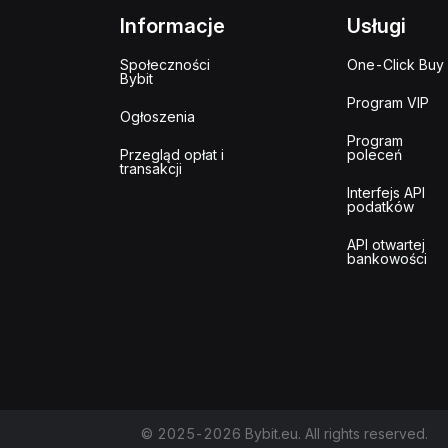
Informacje
Usługi
Społeczności
One-Click Buy
Bybit
Program VIP
Ogłoszenia
Program
Przegląd opłat i
poleceń
transakcji
Interfejs API
podatków
API otwartej
bankowości
© 2025-2026 Bybit.eu. All rights reserved.