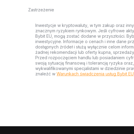
Zastrzeżenie
Inwestycje w kryptowaluty, w tym zakup oraz inn
znacznym ryzykiem rynkowym. Jeśli cyfrowe akty
Bybit EU, mogą zostać dodane w przyszłości. Byb
inwestycyjne. Informacje o cenach i inne dane p
dostępnych źródeł i służą wyłącznie celom inform
żadnej rekomendacji lub oferty kupna, sprzedaży
Przed rozpoczęciem handlu lub posiadaniem cyf
swoją sytuację finansową i tolerancję ryzyka ora
wykwalifikowanymi specjalistami w dziedzinie pra
znaleźć w
Warunkach świadczenia usług Bybit EU