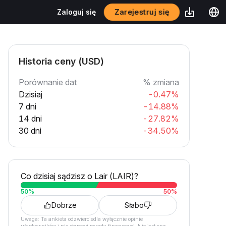
Zarejestruj się
Zaloguj się
Historia ceny (USD)
Porównanie dat
% zmiana
Dzisiaj
-0.47%
7 dni
-14.88%
14 dni
-27.82%
30 dni
-34.50%
Co dzisiaj sądzisz o Lair (LAIR)?
50
%
50
%
Dobrze
Słabo
Uwaga: Ta ankieta odzwierciedla wyłącznie opinie