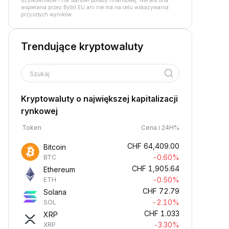
użytkowników i nie stanowi porady finansowej. Nie jest ona
wspierana przez Bybit EU ani nie ma na celu wskazywania
przyszłych wyników.
Trendujące kryptowaluty
Szukaj
Kryptowaluty o największej kapitalizacji
rynkowej
Token
Cena i 24H%
CHF
64,409.00
Bitcoin
-0.60%
BTC
CHF
1,905.64
Ethereum
-0.50%
ETH
CHF
72.79
Solana
-2.10%
SOL
CHF
1.033
XRP
-3.30%
XRP