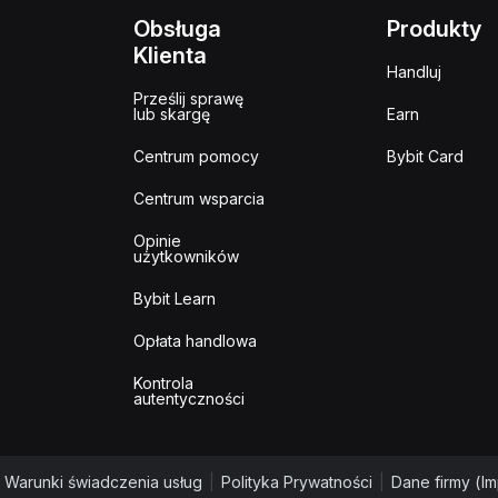
Obsługa
Produkty
Klienta
Handluj
Prześlij sprawę
lub skargę
Earn
Centrum pomocy
Bybit Card
Centrum wsparcia
Opinie
użytkowników
Bybit Learn
Opłata handlowa
Kontrola
autentyczności
Warunki świadczenia usług
|
Polityka Prywatności
|
Dane firmy (I