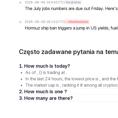
2026-08-06 19:03
(UTC)
Neutralnie
The July jobs numbers are due out Friday. Here'
2026-08-06 18:15
(UTC)
Niedźwiedzio
Hormuz ship ban triggers a jump in US yields, fuel
Często zadawane pytania na tema
1. How much is today?
As of , () is trading at .
In the last 24 hours, the lowest price is , and the 
The market cap is , ranking it # among all cryptoc
2. How much is one ?
3. How many are there?