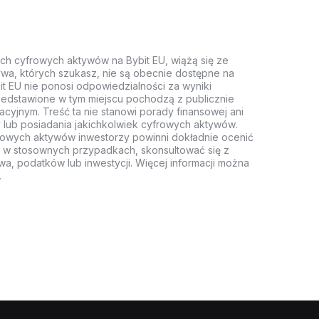
ych cyfrowych aktywów na Bybit EU, wiążą się ze
wa, których szukasz, nie są obecnie dostępne na
it EU nie ponosi odpowiedzialności za wyniki
rzedstawione w tym miejscu pochodzą z publicznie
acyjnym. Treść ta nie stanowi porady finansowej ani
 lub posiadania jakichkolwiek cyfrowych aktywów.
rowych aktywów inwestorzy powinni dokładnie ocenić
z, w stosownych przypadkach, skonsultować się z
wa, podatków lub inwestycji. Więcej informacji można
.