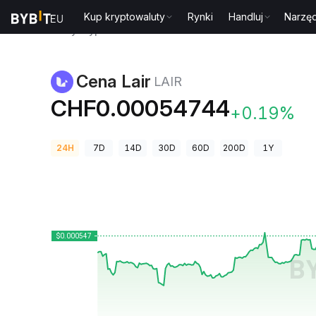
Kup kryptowaluty
Rynki
Handluj
Narzęd
Ceny kryptowalut
Cena Lair LAIR
Cena Lair
LAIR
CHF0.00054744
+0.19%
24H
7D
14D
30D
60D
200D
1Y