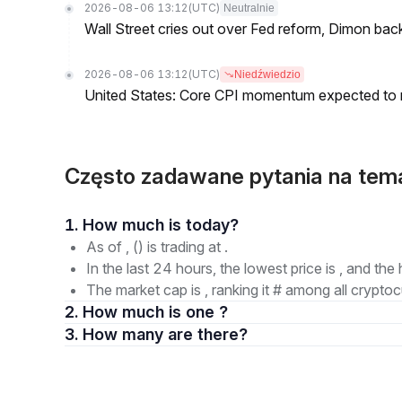
2026-08-06 13:12
(UTC)
Neutralnie
Wall Street cries out over Fed reform, Dimon back
2026-08-06 13:12
(UTC)
Niedźwiedzio
United States: Core CPI momentum expected to re
Często zadawane pytania na te
1. How much is today?
As of , () is trading at .
In the last 24 hours, the lowest price is , and the 
The market cap is , ranking it # among all cryptoc
2. How much is one ?
3. How many are there?