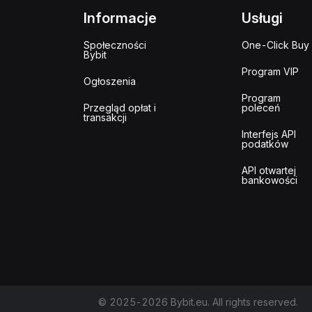
Informacje
Usługi
Społeczności
One-Click Buy
Bybit
Program VIP
Ogłoszenia
Program
Przegląd opłat i
poleceń
transakcji
Interfejs API
podatków
API otwartej
bankowości
© 2025-2026 Bybit.eu. All rights reserved.