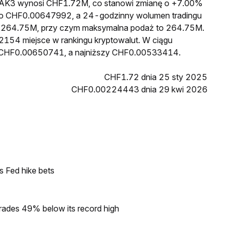
a LAK3 wynosi CHF1.72M, co stanowi zmianę o +7.00%
3 to CHF0.00647992, a 24-godzinny wolumen tradingu
 264.75M, przy czym maksymalna podaż to 264.75M.
2154 miejsce w rankingu kryptowalut. W ciągu
sł CHF0.00650741, a najniższy CHF0.00533414.
CHF1.72 dnia 25 sty 2025
CHF0.00224443 dnia 29 kwi 2026
s Fed hike bets
rades 49% below its record high