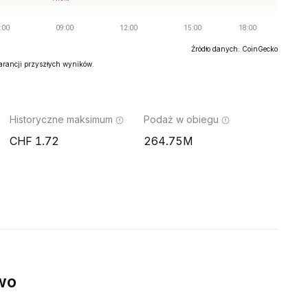
Źródło danych: CoinGecko
warancji przyszłych wyników.
Historyczne maksimum
Podaż w obiegu
1.72
264.75M
wo