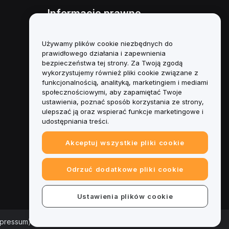
Informacje prawne
Polityka dotycząca konfliktu
interesów
Używamy plików cookie niezbędnych do
prawidłowego działania i zapewnienia
Podsumowanie polityki
bezpieczeństwa tej strony. Za Twoją zgodą
powiernictwa i zarządzania
wykorzystujemy również pliki cookie związane z
funkcjonalnością, analityką, marketingiem i mediami
Informacje ESG
społecznościowymi, aby zapamiętać Twoje
ustawienia, poznać sposób korzystania ze strony,
Biuletyny informacyjne
ulepszać ją oraz wspierać funkcje marketingowe i
kryptoaktywów
udostępniania treści.
Akceptuj wszystkie pliki cookie
Odrzuć dodatkowe pliki cookie
Ustawienia plików cookie
mpressum)
|
Centrum preferencji plików cookie