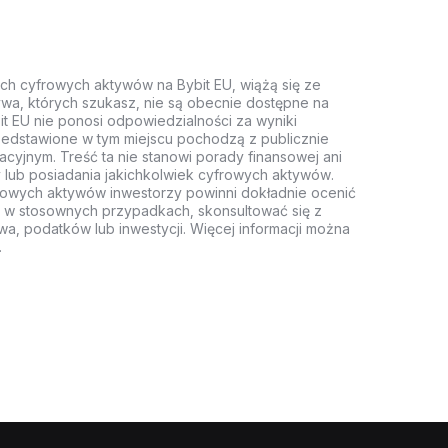
ych cyfrowych aktywów na Bybit EU, wiążą się ze
wa, których szukasz, nie są obecnie dostępne na
it EU nie ponosi odpowiedzialności za wyniki
rzedstawione w tym miejscu pochodzą z publicznie
acyjnym. Treść ta nie stanowi porady finansowej ani
 lub posiadania jakichkolwiek cyfrowych aktywów.
rowych aktywów inwestorzy powinni dokładnie ocenić
z, w stosownych przypadkach, skonsultować się z
wa, podatków lub inwestycji. Więcej informacji można
.