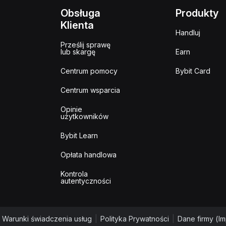
Obsługa
Produkty
Klienta
Handluj
Prześlij sprawę
lub skargę
Earn
Centrum pomocy
Bybit Card
Centrum wsparcia
Opinie
użytkowników
Bybit Learn
Opłata handlowa
Kontrola
autentyczności
Warunki świadczenia usług
|
Polityka Prywatności
|
Dane firmy (I