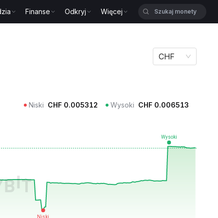
zia
Finanse
Odkryj
Więcej
CHF
Niski
CHF
0.005312
Wysoki
CHF
0.006513