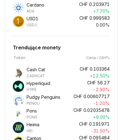
CHF
0.203971
Cardano
+7.70%
ADA
CHF
0.999583
USD1
0.00%
USD1
Trendujące monety
Token
Cena i 24H%
CHF
0.103364
Cash Cat
+12.50%
CASHCAT
CHF
56.27
Hyperliquid
-2.90%
HYPE
CHF
0.00607717
Pudgy Penguins
-1.20%
PENGU
CHF
0.02035478
Pons
+9.00%
PONS
CHF
0.191971
Heima
-31.50%
HEI
CHF
0.095484
Canton