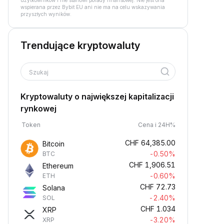
użytkowników i nie stanowi porady finansowej. Nie jest ona
wspierana przez Bybit EU ani nie ma na celu wskazywania
przyszłych wyników.
Trendujące kryptowaluty
Szukaj
Kryptowaluty o największej kapitalizacji
rynkowej
Token
Cena i 24H%
CHF
64,385.00
Bitcoin
-0.50%
BTC
CHF
1,906.51
Ethereum
-0.60%
ETH
CHF
72.73
Solana
-2.40%
SOL
CHF
1.034
XRP
-3.20%
XRP