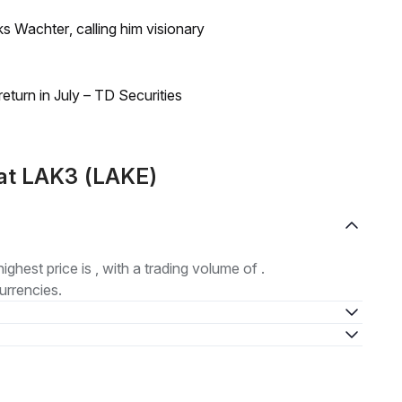
s Wachter, calling him visionary
turn in July – TD Securities
mat LAK3 (LAKE)
highest price is , with a trading volume of .
urrencies.