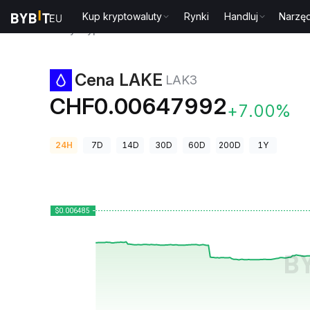
Kup kryptowaluty
Rynki
Handluj
Narzęd
Ceny kryptowalut
Cena LAKE LAK3
Cena LAKE
LAK3
CHF0.00647992
+7.00%
24H
7D
14D
30D
60D
200D
1Y