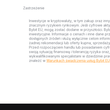
Zastrzeżenie
Inwestycje w kryptowaluty, w tym zakup oraz inn
znacznym ryzykiem rynkowym. Jeśli cyfrowe akty
Bybit EU, mogą zostać dodane w przyszłości. Byb
inwestycyjne. Informacje o cenach i inne dane p
dostępnych źródeł i służą wyłącznie celom inform
żadnej rekomendacji lub oferty kupna, sprzedaży
Przed rozpoczęciem handlu lub posiadaniem cyf
swoją sytuację finansową i tolerancję ryzyka ora
wykwalifikowanymi specjalistami w dziedzinie pra
znaleźć w
Warunkach świadczenia usług Bybit EU