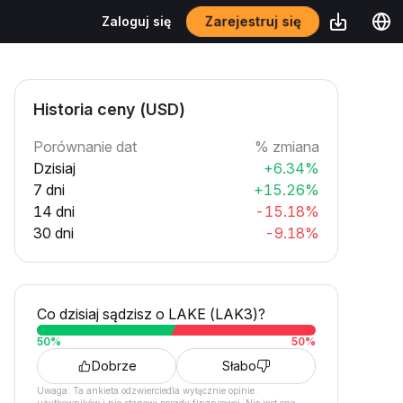
Zarejestruj się
Zaloguj się
Historia ceny (USD)
Porównanie dat
% zmiana
Dzisiaj
+6.34%
7 dni
+15.26%
14 dni
-15.18%
30 dni
-9.18%
Co dzisiaj sądzisz o LAKE (LAK3)?
50
%
50
%
Dobrze
Słabo
Uwaga: Ta ankieta odzwierciedla wyłącznie opinie