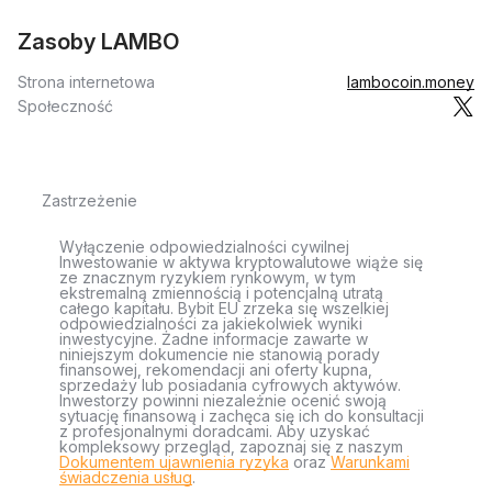
Zasoby LAMBO
Strona internetowa
lambocoin.money
Społeczność
Zastrzeżenie
Wyłączenie odpowiedzialności cywilnej
Inwestowanie w aktywa kryptowalutowe wiąże się
ze znacznym ryzykiem rynkowym, w tym
ekstremalną zmiennością i potencjalną utratą
całego kapitału. Bybit EU zrzeka się wszelkiej
odpowiedzialności za jakiekolwiek wyniki
inwestycyjne. Żadne informacje zawarte w
niniejszym dokumencie nie stanowią porady
finansowej, rekomendacji ani oferty kupna,
sprzedaży lub posiadania cyfrowych aktywów.
Inwestorzy powinni niezależnie ocenić swoją
sytuację finansową i zachęca się ich do konsultacji
z profesjonalnymi doradcami. Aby uzyskać
kompleksowy przegląd, zapoznaj się z naszym
Dokumentem ujawnienia ryzyka
oraz
Warunkami
świadczenia usług
.