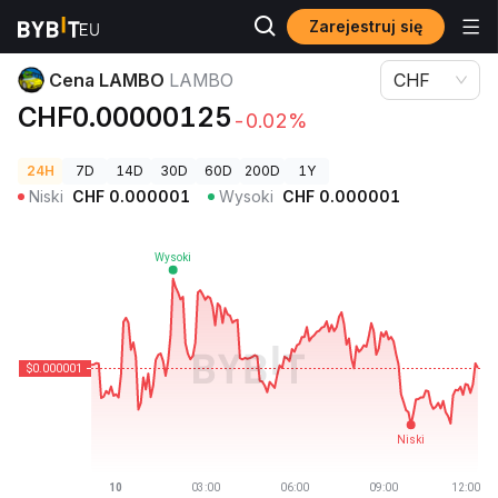
Zarejestruj się
Ceny kryptowalut
Cena LAMBO LAMBO
Cena LAMBO
LAMBO
CHF
CHF0.00000125
-0.02%
24H
7D
14D
30D
60D
200D
1Y
Niski
CHF
0.000001
Wysoki
CHF
0.000001