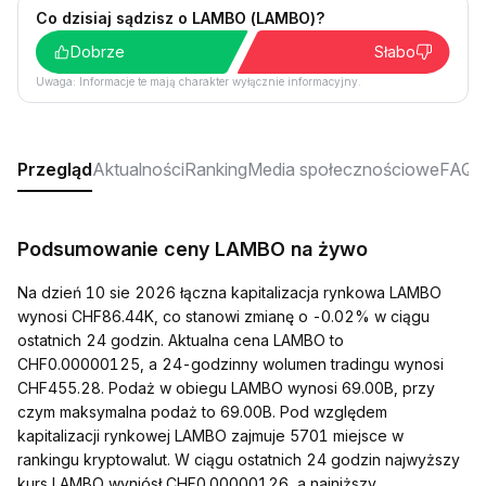
Co dzisiaj sądzisz o LAMBO (LAMBO)?
Dobrze
Słabo
Uwaga: Informacje te mają charakter wyłącznie informacyjny.
Przegląd
Aktualności
Ranking
Media społecznościowe
FAQ
Podsumowanie ceny LAMBO na żywo
Na dzień 10 sie 2026 łączna kapitalizacja rynkowa LAMBO
wynosi CHF86.44K, co stanowi zmianę o -0.02% w ciągu
ostatnich 24 godzin. Aktualna cena LAMBO to
CHF0.00000125, a 24-godzinny wolumen tradingu wynosi
CHF455.28. Podaż w obiegu LAMBO wynosi 69.00B, przy
czym maksymalna podaż to 69.00B. Pod względem
kapitalizacji rynkowej LAMBO zajmuje 5701 miejsce w
rankingu kryptowalut. W ciągu ostatnich 24 godzin najwyższy
kurs LAMBO wyniósł CHF0.00000126, a najniższy