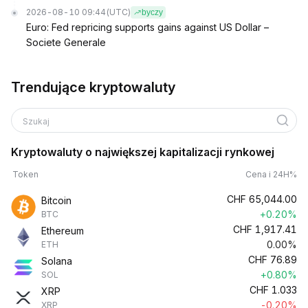
2026-08-10 09:44
(UTC)
byczy
Euro: Fed repricing supports gains against US Dollar –
Societe Generale
Trendujące kryptowaluty
Szukaj
Kryptowaluty o największej kapitalizacji rynkowej
Token
Cena i 24H%
CHF
65,044.00
Bitcoin
+0.20%
BTC
CHF
1,917.41
Ethereum
0.00%
ETH
CHF
76.89
Solana
+0.80%
SOL
CHF
1.033
XRP
-0.20%
XRP