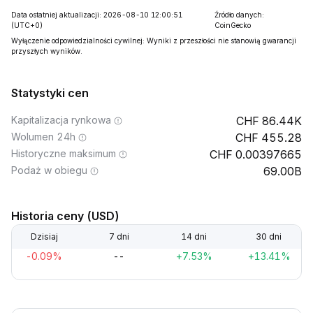
Data ostatniej aktualizacji: 2026-08-10 12:00:51
Źródło danych:
(UTC+0)
CoinGecko
Wyłączenie odpowiedzialności cywilnej: Wyniki z przeszłości nie stanowią gwarancji
przyszłych wyników.
Statystyki cen
Kapitalizacja rynkowa
86.44K
Wolumen 24h
455.28
Historyczne maksimum
0.00397665
Podaż w obiegu
69.00B
Historia ceny (USD)
Dzisiaj
7 dni
14 dni
30 dni
-0.09%
--
+7.53%
+13.41%