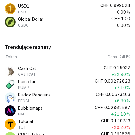
CHF
0.999624
USD1
0.00%
USD1
CHF
1.00
Global Dollar
0.00%
USDG
Trendujące monety
Token
Cena i 24H%
CHF
0.15037
Cash Cat
+32.90%
CASHCAT
CHF
0.00272823
Pump.fun
+7.10%
PUMP
CHF
0.00673463
Pudgy Penguins
+6.80%
PENGU
CHF
0.02862587
Bubblemaps
+21.10%
BMT
CHF
0.129733
Tutorial
-20.20%
TUT
CHF
0.363826
GRVT Token