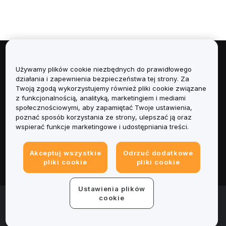
Informacje
Używamy plików cookie niezbędnych do prawidłowego
działania i zapewnienia bezpieczeństwa tej strony. Za
Usługi
Twoją zgodą wykorzystujemy również pliki cookie związane
z funkcjonalnością, analityką, marketingiem i mediami
społecznościowymi, aby zapamiętać Twoje ustawienia,
Obsługa Klienta
poznać sposób korzystania ze strony, ulepszać ją oraz
wspierać funkcje marketingowe i udostępniania treści.
Produkty
Akceptuj wszystkie
Odrzuć dodatkowe
Informacje prawne
pliki cookie
pliki cookie
Ustawienia plików
© 2025-2026 Bybit.eu. All rights reserved.
cookie
Warunki świadczenia usług
|
Polityka Prywatności
|
Dane
firmy (Impressum)
|
Centrum preferencji plików cookie