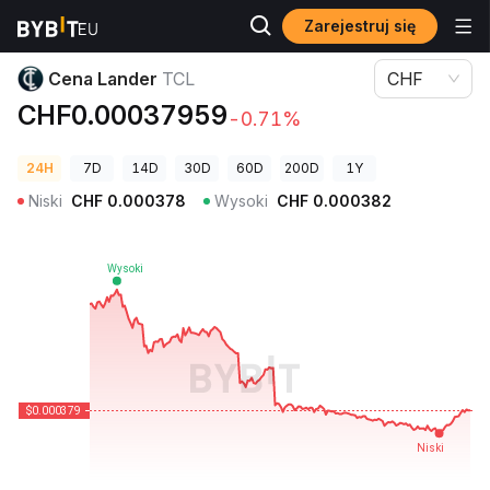
Zarejestruj się
Ceny kryptowalut
Cena Lander TCL
Cena Lander
TCL
CHF
CHF0.00037959
-0.71%
24H
7D
14D
30D
60D
200D
1Y
Niski
CHF
0.000378
Wysoki
CHF
0.000382