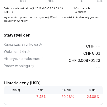
Data ostatniej aktualizacji: 2026-08-06 03:59:43
Źródło danych:
(UTC+0)
CoinGecko
Wyłączenie odpowiedzialności cywilnej: Wyniki z przeszłości nie stanowią gwarancji
przyszłych wyników.
Statystyki cen
Kapitalizacja rynkowa
--
Wolumen 24h
8.63
Historyczne maksimum
0.00870123
Podaż w obiegu
--
Historia ceny (USD)
Dzisiaj
7 dni
14 dni
30 dni
--
-7.48%
-20.28%
-24.08%