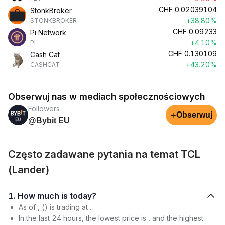
CHF
0.02039104
StonkBroker
+38.80%
STONKBROKER
CHF
0.09233
Pi Network
+4.10%
PI
CHF
0.130109
Cash Cat
+43.20%
CASHCAT
Obserwuj nas w mediach społecznościowych
Followers
+
Obserwuj
@Bybit EU
Często zadawane pytania na temat TCL
(Lander)
1. How much is today?
As of , () is trading at .
In the last 24 hours, the lowest price is , and the highest