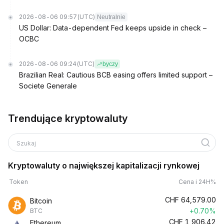
2026-08-06 09:57
(UTC)
Neutralnie
US Dollar: Data-dependent Fed keeps upside in check –
OCBC
2026-08-06 09:24
(UTC)
byczy
Brazilian Real: Cautious BCB easing offers limited support –
Societe Generale
Trendujące kryptowaluty
Szukaj
Kryptowaluty o największej kapitalizacji rynkowej
Token
Cena i 24H%
CHF
64,579.00
Bitcoin
+0.70%
BTC
CHF
1,906.42
Ethereum