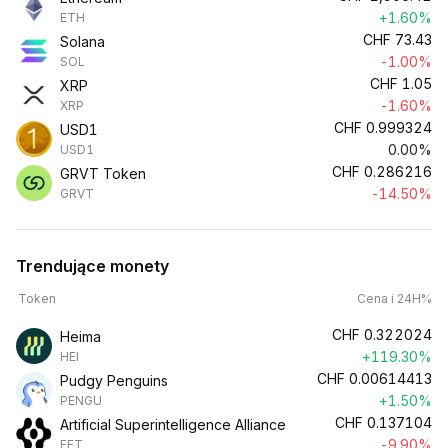
+1.60%
ETH
CHF
73.43
Solana
-1.00%
SOL
CHF
1.05
XRP
-1.60%
XRP
CHF
0.999324
USD1
0.00%
USD1
CHF
0.286216
GRVT Token
-14.50%
GRVT
Trendujące monety
Token
Cena i 24H%
CHF
0.322024
Heima
+119.30%
HEI
CHF
0.00614413
Pudgy Penguins
+1.50%
PENGU
CHF
0.137104
Artificial Superintelligence Alliance
-9.90%
FET