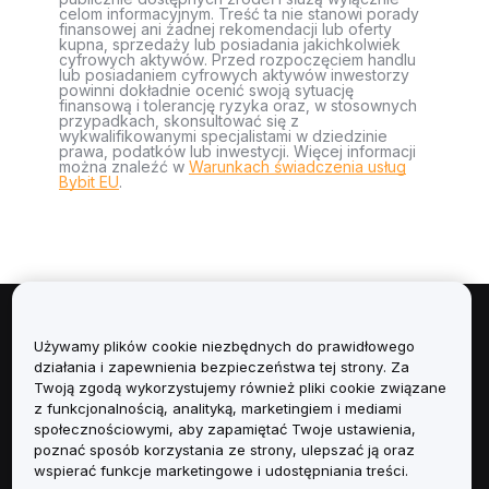
celom informacyjnym. Treść ta nie stanowi porady
finansowej ani żadnej rekomendacji lub oferty
kupna, sprzedaży lub posiadania jakichkolwiek
cyfrowych aktywów. Przed rozpoczęciem handlu
lub posiadaniem cyfrowych aktywów inwestorzy
powinni dokładnie ocenić swoją sytuację
finansową i tolerancję ryzyka oraz, w stosownych
przypadkach, skonsultować się z
wykwalifikowanymi specjalistami w dziedzinie
prawa, podatków lub inwestycji. Więcej informacji
można znaleźć w
Warunkach świadczenia usług
Bybit EU
.
Informacje
Używamy plików cookie niezbędnych do prawidłowego
działania i zapewnienia bezpieczeństwa tej strony. Za
Usługi
Twoją zgodą wykorzystujemy również pliki cookie związane
z funkcjonalnością, analityką, marketingiem i mediami
społecznościowymi, aby zapamiętać Twoje ustawienia,
Obsługa Klienta
poznać sposób korzystania ze strony, ulepszać ją oraz
wspierać funkcje marketingowe i udostępniania treści.