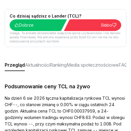
Co dzisiaj sądzisz o Lander (TCL)?
Dobrze
Słabo
Uwaga: Ta ankieta odzwierciedla wyłącznie opinie użytkowników i nie stanowi
porady finansowej. Nie jest ona wspierana przez Bybit EU ani nie ma na celu
wskazywania przyszłych wyników.
Przegląd
Aktualności
Ranking
Media społecznościowe
FAQ
Podsumowanie ceny TCL na żywo
Na dzień 6 sie 2026 łączna kapitalizacja rynkowa TCL wynosi
CHF--, co stanowi zmianę o 0.00% w ciągu ostatnich 24
godzin. Aktualna cena TCL to CHF0.00037959, a 24-
godzinny wolumen tradingu wynosi CHF8.63. Podaż w obiegu
TCL wynosi --, przy czym maksymalna podaż to 1.00B. Pod
względem kapitalizacji rynkowej TCL zajmuje -- miejsce w