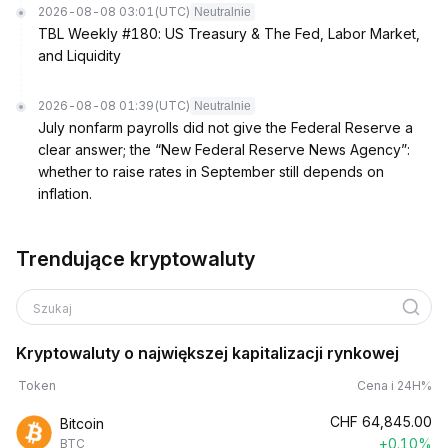
2026-08-08 03:01
(UTC)
Neutralnie
TBL Weekly #180: US Treasury & The Fed, Labor Market,
and Liquidity
2026-08-08 01:39
(UTC)
Neutralnie
July nonfarm payrolls did not give the Federal Reserve a
clear answer; the “New Federal Reserve News Agency”:
whether to raise rates in September still depends on
inflation.
Trendujące kryptowaluty
Szukaj
Kryptowaluty o największej kapitalizacji rynkowej
Token
Cena i 24H%
CHF
64,845.00
Bitcoin
+0.10%
BTC