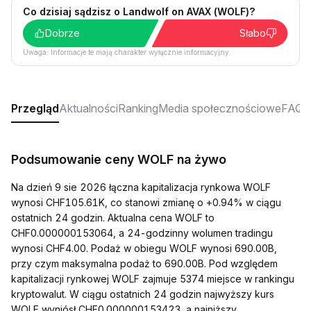
Co dzisiaj sądzisz o Landwolf on AVAX (WOLF)?
Dobrze
Słabo
Uwaga: Informacje te mają charakter wyłącznie informacyjny.
Przegląd
Aktualności
Ranking
Media społecznościowe
FAQ
Podsumowanie ceny WOLF na żywo
Na dzień 9 sie 2026 łączna kapitalizacja rynkowa WOLF
wynosi CHF105.61K, co stanowi zmianę o +0.94% w ciągu
ostatnich 24 godzin. Aktualna cena WOLF to
CHF0.000000153064, a 24-godzinny wolumen tradingu
wynosi CHF4.00. Podaż w obiegu WOLF wynosi 690.00B,
przy czym maksymalna podaż to 690.00B. Pod względem
kapitalizacji rynkowej WOLF zajmuje 5374 miejsce w rankingu
kryptowalut. W ciągu ostatnich 24 godzin najwyższy kurs
WOLF wyniósł CHF0.000000153423, a najniższy