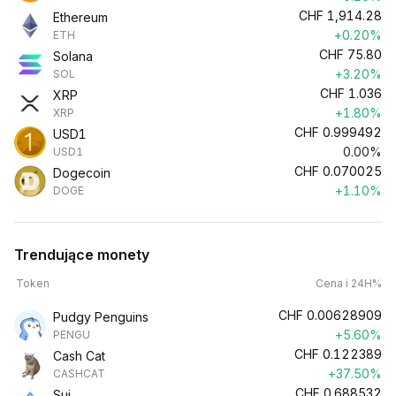
CHF
1,914.28
Ethereum
+0.20%
ETH
CHF
75.80
Solana
+3.20%
SOL
CHF
1.036
XRP
+1.80%
XRP
CHF
0.999492
USD1
0.00%
USD1
CHF
0.070025
Dogecoin
+1.10%
DOGE
Trendujące monety
Token
Cena i 24H%
CHF
0.00628909
Pudgy Penguins
+5.60%
PENGU
CHF
0.122389
Cash Cat
+37.50%
CASHCAT
CHF
0.688532
Sui