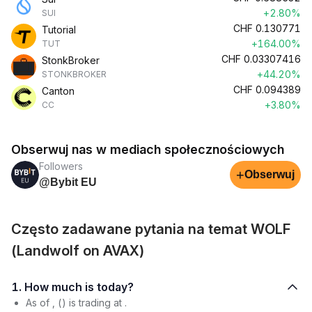
+2.80%
SUI
CHF
0.130771
Tutorial
+164.00%
TUT
CHF
0.03307416
StonkBroker
+44.20%
STONKBROKER
CHF
0.094389
Canton
+3.80%
CC
Obserwuj nas w mediach społecznościowych
Followers
+
Obserwuj
@Bybit EU
Często zadawane pytania na temat WOLF
(Landwolf on AVAX)
1. How much is today?
As of , () is trading at .