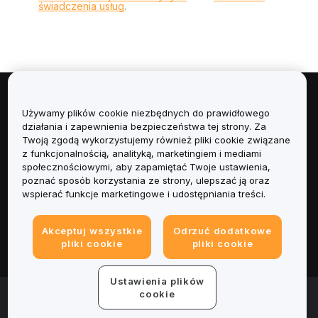
świadczenia usług
.
Informacje
Używamy plików cookie niezbędnych do prawidłowego
działania i zapewnienia bezpieczeństwa tej strony. Za
Usługi
Twoją zgodą wykorzystujemy również pliki cookie związane
z funkcjonalnością, analityką, marketingiem i mediami
społecznościowymi, aby zapamiętać Twoje ustawienia,
Obsługa Klienta
poznać sposób korzystania ze strony, ulepszać ją oraz
wspierać funkcje marketingowe i udostępniania treści.
Produkty
Akceptuj wszystkie
Odrzuć dodatkowe
Informacje prawne
pliki cookie
pliki cookie
Ustawienia plików
© 2025-2026 Bybit.eu. All rights reserved.
cookie
Warunki świadczenia usług
|
Polityka Prywatności
|
Dane