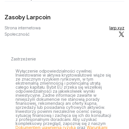
Zasoby Larpcoin
Strona internetowa
larp.xyz
Społeczność
Zastrzeżenie
Wyłączenie odpowiedzialności cywilnej
Inwestowanie w aktywa kryptowalutowe wiąże się
ze znacznym ryzykiem rynkowym, w tym
ekstremalną zmiennością i potencjalną utratą
całego kapitału. Bybit EU zrzeka się wszelkiej
odpowiedzialności za jakiekolwiek wyniki
inwestycyjne. Żadne informacje zawarte w
niniejszym dokumencie nie stanowią porady
finansowej, rekomendacji ani oferty kupna,
sprzedaży lub posiadania cyfrowych aktywów.
Inwestorzy powinni niezależnie ocenić swoją
sytuację finansową i zachęca się ich do konsultacji
z profesjonalnymi doradcami. Aby uzyskać
kompleksowy przegląd, zapoznaj się z naszym
Dokumentem ujawnienia ryzyka
oraz
Warunkami