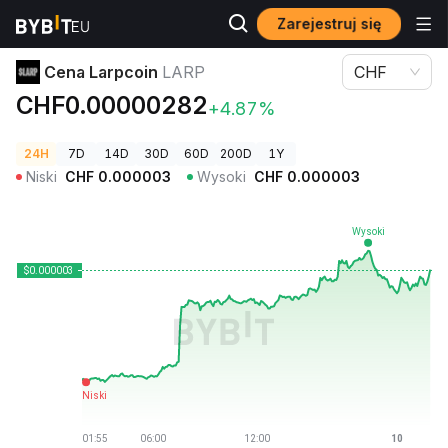
Zarejestruj się
Ceny kryptowalut
Cena Larpcoin LARP
Cena Larpcoin
LARP
CHF
CHF0.00000282
+4.87%
24H
7D
14D
30D
60D
200D
1Y
Niski
CHF
0.000003
Wysoki
CHF
0.000003