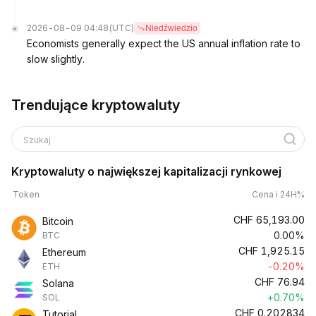
2026-08-09 04:48
(UTC)
Niedźwiedzio
Economists generally expect the US annual inflation rate to
slow slightly.
Trendujące kryptowaluty
Szukaj
Kryptowaluty o największej kapitalizacji rynkowej
Token
Cena i 24H%
CHF
65,193.00
Bitcoin
0.00%
BTC
CHF
1,925.15
Ethereum
-0.20%
ETH
CHF
76.94
Solana
+0.70%
SOL
CHF
0.202834
Tutorial