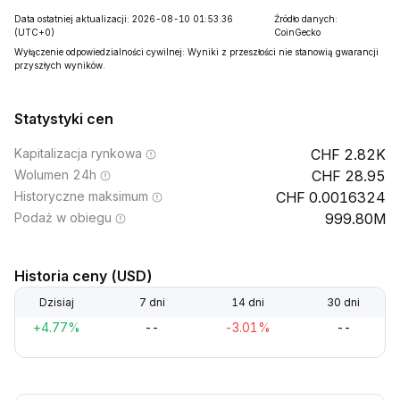
Data ostatniej aktualizacji: 2026-08-10 01:53:36
Źródło danych:
(UTC+0)
CoinGecko
Wyłączenie odpowiedzialności cywilnej: Wyniki z przeszłości nie stanowią gwarancji
przyszłych wyników.
Statystyki cen
Kapitalizacja rynkowa
2.82K
Wolumen 24h
28.95
Historyczne maksimum
0.0016324
Podaż w obiegu
999.80M
Historia ceny (USD)
Dzisiaj
7 dni
14 dni
30 dni
+4.77%
--
-3.01%
--