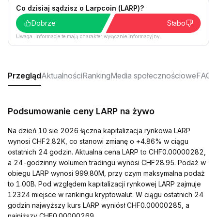
Co dzisiaj sądzisz o Larpcoin (LARP)?
Dobrze
Słabo
Uwaga: Informacje te mają charakter wyłącznie informacyjny.
Przegląd
Aktualności
Ranking
Media społecznościowe
FAQ
Podsumowanie ceny LARP na żywo
Na dzień 10 sie 2026 łączna kapitalizacja rynkowa LARP
wynosi CHF2.82K, co stanowi zmianę o +4.86% w ciągu
ostatnich 24 godzin. Aktualna cena LARP to CHF0.00000282,
a 24-godzinny wolumen tradingu wynosi CHF28.95. Podaż w
obiegu LARP wynosi 999.80M, przy czym maksymalna podaż
to 1.00B. Pod względem kapitalizacji rynkowej LARP zajmuje
12324 miejsce w rankingu kryptowalut. W ciągu ostatnich 24
godzin najwyższy kurs LARP wyniósł CHF0.00000285, a
najniższy CHF0.00000269.