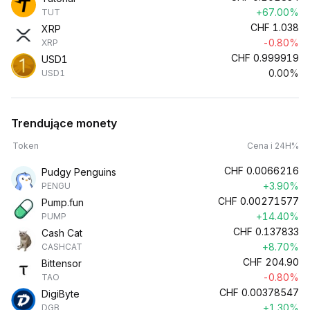
+67.00%
TUT
CHF
1.038
XRP
-0.80%
XRP
CHF
0.999919
USD1
0.00%
USD1
Trendujące monety
Token
Cena i 24H%
CHF
0.0066216
Pudgy Penguins
+3.90%
PENGU
CHF
0.00271577
Pump.fun
+14.40%
PUMP
CHF
0.137833
Cash Cat
+8.70%
CASHCAT
CHF
204.90
Bittensor
-0.80%
TAO
CHF
0.00378547
DigiByte
+1.30%
DGB