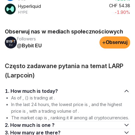
CHF
54.38
Hyperliquid
-1.90%
HYPE
Obserwuj nas w mediach społecznościowych
Followers
+
Obserwuj
@Bybit EU
Często zadawane pytania na temat LARP
(Larpcoin)
1. How much is today?
As of , () is trading at .
In the last 24 hours, the lowest price is , and the highest
price is , with a trading volume of .
The market cap is , ranking it # among all cryptocurrencies.
2. How much is one ?
3. How many are there?