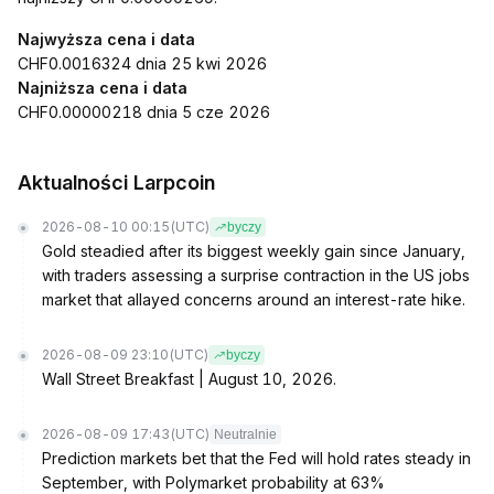
Najwyższa cena i data
CHF0.0016324 dnia 25 kwi 2026
Najniższa cena i data
CHF0.00000218 dnia 5 cze 2026
Aktualności Larpcoin
2026-08-10 00:15
(UTC)
byczy
Gold steadied after its biggest weekly gain since January,
with traders assessing a surprise contraction in the US jobs
market that allayed concerns around an interest-rate hike.
2026-08-09 23:10
(UTC)
byczy
Wall Street Breakfast | August 10, 2026.
2026-08-09 17:43
(UTC)
Neutralnie
Prediction markets bet that the Fed will hold rates steady in
September, with Polymarket probability at 63%