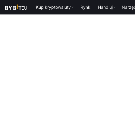
Kup kryptowaluty
Rynki
Handluj
Narzę