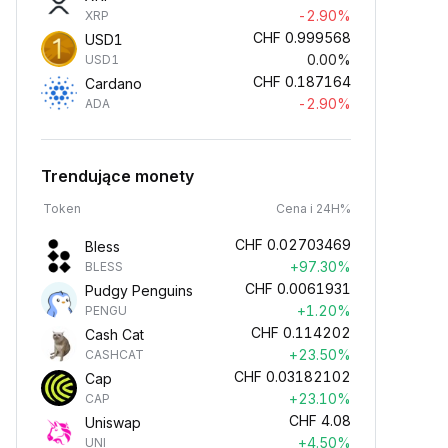
-2.90%
XRP
CHF
0.999568
USD1
0.00%
USD1
CHF
0.187164
Cardano
-2.90%
ADA
Trendujące monety
Token
Cena i 24H%
CHF
0.02703469
Bless
+97.30%
BLESS
CHF
0.0061931
Pudgy Penguins
+1.20%
PENGU
CHF
0.114202
Cash Cat
+23.50%
CASHCAT
CHF
0.03182102
Cap
+23.10%
CAP
CHF
4.08
Uniswap
+4.50%
UNI