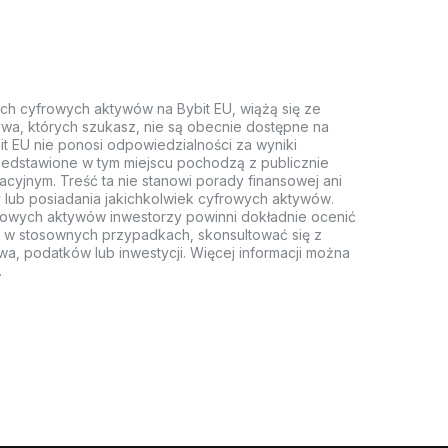
ych cyfrowych aktywów na Bybit EU, wiążą się ze
wa, których szukasz, nie są obecnie dostępne na
it EU nie ponosi odpowiedzialności za wyniki
rzedstawione w tym miejscu pochodzą z publicznie
acyjnym. Treść ta nie stanowi porady finansowej ani
 lub posiadania jakichkolwiek cyfrowych aktywów.
rowych aktywów inwestorzy powinni dokładnie ocenić
z, w stosownych przypadkach, skonsultować się z
wa, podatków lub inwestycji. Więcej informacji można
.