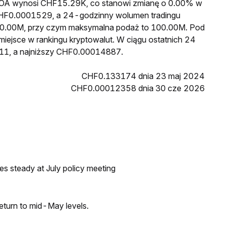
a LOA wynosi CHF15.29K, co stanowi zmianę o 0.00% w
 CHF0.0001529, a 24-godzinny wolumen tradingu
0.00M, przy czym maksymalna podaż to 100.00M. Pod
miejsce w rankingu kryptowalut. W ciągu ostatnich 24
11, a najniższy CHF0.00014887.
CHF0.133174 dnia 23 maj 2024
CHF0.00012358 dnia 30 cze 2026
tes steady at July policy meeting
eturn to mid-May levels.