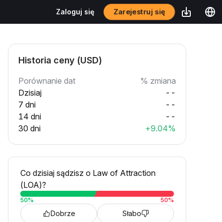
Zarejestruj się
Zaloguj się
Historia ceny (USD)
Porównanie dat
% zmiana
Dzisiaj
--
7 dni
--
14 dni
--
30 dni
+9.04%
Co dzisiaj sądzisz o Law of Attraction
(LOA)?
50
%
50
%
Dobrze
Słabo