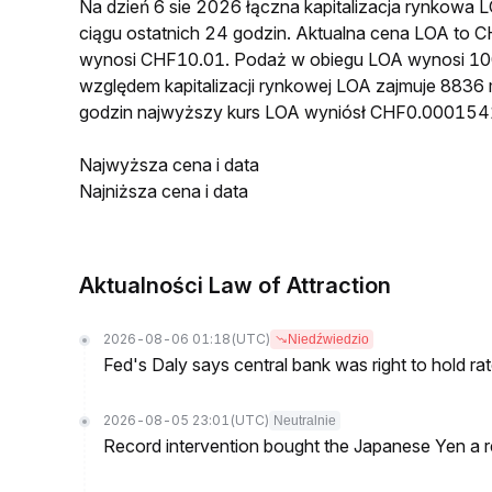
Na dzień 6 sie 2026 łączna kapitalizacja rynkow
ciągu ostatnich 24 godzin. Aktualna cena LOA to
wynosi CHF10.01. Podaż w obiegu LOA wynosi 10
względem kapitalizacji rynkowej LOA zajmuje 8836 
godzin najwyższy kurs LOA wyniósł CHF0.000154
Najwyższa cena i data
Najniższa cena i data
Aktualności Law of Attraction
2026-08-06 01:18
(UTC)
Niedźwiedzio
Fed's Daly says central bank was right to hold ra
2026-08-05 23:01
(UTC)
Neutralnie
Record intervention bought the Japanese Yen a r