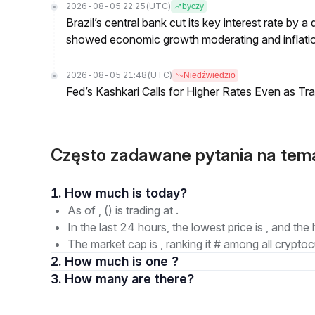
2026-08-05 22:25
(UTC)
byczy
Brazil’s central bank cut its key interest rate by a
showed economic growth moderating and inflati
2026-08-05 21:48
(UTC)
Niedźwiedzio
Fed’s Kashkari Calls for Higher Rates Even as T
Często zadawane pytania na tema
1. How much is today?
As of , () is trading at .
In the last 24 hours, the lowest price is , and the 
The market cap is , ranking it # among all cryptoc
2. How much is one ?
3. How many are there?