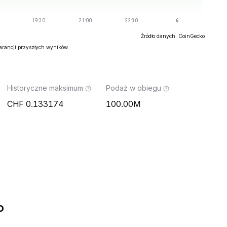
Źródło danych: CoinGecko
warancji przyszłych wyników.
Historyczne maksimum
Podaż w obiegu
0.133174
100.00M
o