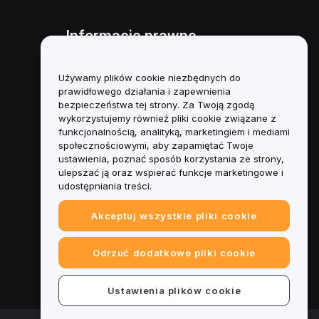
Informacje prawne
Polityka dotycząca konfliktu
interesów
Używamy plików cookie niezbędnych do
prawidłowego działania i zapewnienia
Podsumowanie polityki
bezpieczeństwa tej strony. Za Twoją zgodą
powiernictwa i zarządzania
wykorzystujemy również pliki cookie związane z
funkcjonalnością, analityką, marketingiem i mediami
Informacje ESG
społecznościowymi, aby zapamiętać Twoje
ustawienia, poznać sposób korzystania ze strony,
Biuletyny informacyjne
ulepszać ją oraz wspierać funkcje marketingowe i
kryptoaktywów
udostępniania treści.
Akceptuj wszystkie pliki cookie
Odrzuć dodatkowe pliki cookie
Ustawienia plików cookie