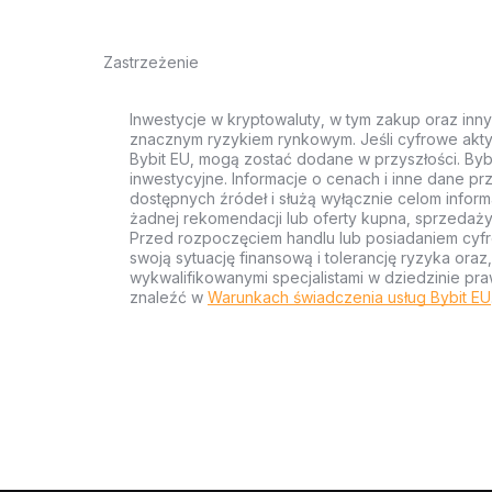
Zastrzeżenie
Inwestycje w kryptowaluty, w tym zakup oraz inn
znacznym ryzykiem rynkowym. Jeśli cyfrowe akty
Bybit EU, mogą zostać dodane w przyszłości. Byb
inwestycyjne. Informacje o cenach i inne dane p
dostępnych źródeł i służą wyłącznie celom inform
żadnej rekomendacji lub oferty kupna, sprzedaży
Przed rozpoczęciem handlu lub posiadaniem cyf
swoją sytuację finansową i tolerancję ryzyka ora
wykwalifikowanymi specjalistami w dziedzinie pra
znaleźć w
Warunkach świadczenia usług Bybit EU