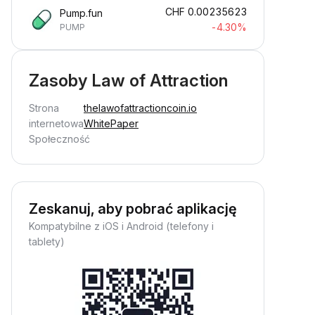
CHF
0.00235623
Pump.fun
-4.30%
PUMP
Zasoby Law of Attraction
Strona
thelawofattractioncoin.io
internetowa
WhitePaper
Społeczność
Zeskanuj, aby pobrać aplikację
Kompatybilne z iOS i Android (telefony i
tablety)