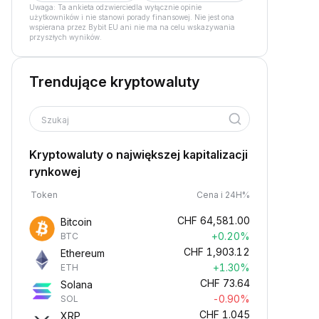
Uwaga: Ta ankieta odzwierciedla wyłącznie opinie
użytkowników i nie stanowi porady finansowej. Nie jest ona
wspierana przez Bybit EU ani nie ma na celu wskazywania
przyszłych wyników.
Trendujące kryptowaluty
Szukaj
Kryptowaluty o największej kapitalizacji
rynkowej
Token
Cena i 24H%
CHF
64,581.00
Bitcoin
+0.20%
BTC
CHF
1,903.12
Ethereum
+1.30%
ETH
CHF
73.64
Solana
-0.90%
SOL
CHF
1.045
XRP