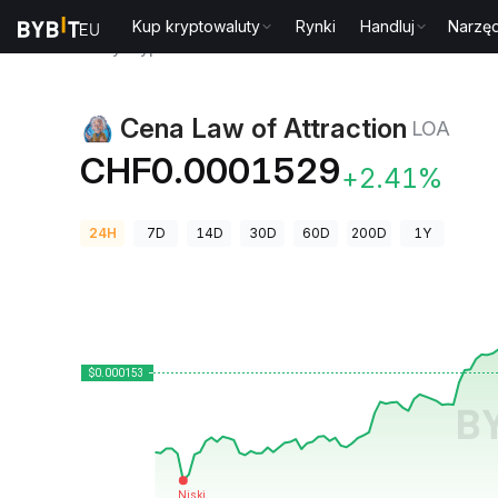
Kup kryptowaluty
Rynki
Handluj
Narzęd
Ceny kryptowalut
Cena Law of Attraction LOA
Cena Law of Attraction
LOA
CHF0.0001529
+2.41%
24H
7D
14D
30D
60D
200D
1Y