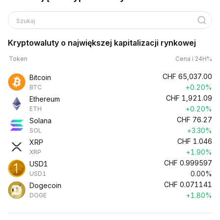
Szukaj
Kryptowaluty o największej kapitalizacji rynkowej
Token
Cena i 24H%
CHF
65,037.00
Bitcoin
+0.20%
BTC
CHF
1,921.09
Ethereum
+0.20%
ETH
CHF
76.27
Solana
+3.30%
SOL
CHF
1.046
XRP
+1.90%
XRP
CHF
0.999597
USD1
0.00%
USD1
CHF
0.071141
Dogecoin
+1.80%
DOGE