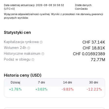
Data ostatniej aktualizacji: 2026-08-08 16:58:52
Źródło danych:
(UTC+0)
CoinGecko
Wyłączenie odpowiedzialności cywilnej: Wyniki z przeszłości nie stanowią gwarancji
przyszłych wyników.
Statystyki cen
Kapitalizacja rynkowa
37.14K
Wolumen 24h
18.81K
Historyczne maksimum
0.01692389
Podaż w obiegu
72.77M
Historia ceny (USD)
Dzisiaj
7 dni
14 dni
30 dni
+1.78%
+3.63%
-9.83%
-12.22%