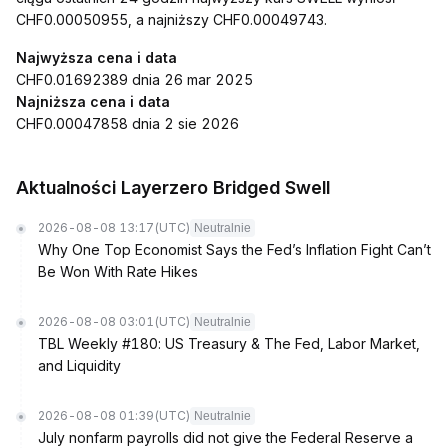
CHF0.00050955, a najniższy CHF0.00049743.
Najwyższa cena i data
CHF0.01692389 dnia 26 mar 2025
Najniższa cena i data
CHF0.00047858 dnia 2 sie 2026
Aktualności Layerzero Bridged Swell
2026-08-08 13:17
(UTC)
Neutralnie
Why One Top Economist Says the Fed’s Inflation Fight Can’t
Be Won With Rate Hikes
2026-08-08 03:01
(UTC)
Neutralnie
TBL Weekly #180: US Treasury & The Fed, Labor Market,
and Liquidity
2026-08-08 01:39
(UTC)
Neutralnie
July nonfarm payrolls did not give the Federal Reserve a