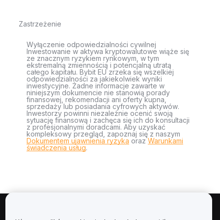
Zastrzeżenie
Wyłączenie odpowiedzialności cywilnej
Inwestowanie w aktywa kryptowalutowe wiąże się
ze znacznym ryzykiem rynkowym, w tym
ekstremalną zmiennością i potencjalną utratą
całego kapitału. Bybit EU zrzeka się wszelkiej
odpowiedzialności za jakiekolwiek wyniki
inwestycyjne. Żadne informacje zawarte w
niniejszym dokumencie nie stanowią porady
finansowej, rekomendacji ani oferty kupna,
sprzedaży lub posiadania cyfrowych aktywów.
Inwestorzy powinni niezależnie ocenić swoją
sytuację finansową i zachęca się ich do konsultacji
z profesjonalnymi doradcami. Aby uzyskać
kompleksowy przegląd, zapoznaj się z naszym
Dokumentem ujawnienia ryzyka
oraz
Warunkami
świadczenia usług
.
Informacje