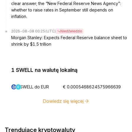
clear answer; the “New Federal Reserve News Agency”:
whether to raise rates in September still depends on
inflation.
2026-08-08 00:25
(UTC)
Niedźwiedzio
Morgan Stanley: Expects Federal Reserve balance sheet to
shrink by $1.5 trillion
1 SWELL na walutę lokalną
SWELL do EUR
€ 0.0005468624575966639
Dowiedz się więcej
Trendujące kryptowaluty