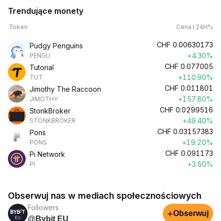
Trendujące monety
Token
Cena i 24H%
CHF
0.00630173
Pudgy Penguins
+4.30%
PENGU
CHF
0.077005
Tutorial
+110.90%
TUT
CHF
0.011801
Jimothy The Raccoon
+157.80%
JIMOTHY
CHF
0.0299516
StonkBroker
+49.40%
STONKBROKER
CHF
0.03157383
Pons
+19.20%
PONS
CHF
0.091173
Pi Network
+3.50%
PI
Obserwuj nas w mediach społecznościowych
Followers
+
Obserwuj
@Bybit EU