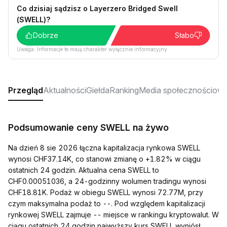
Co dzisiaj sądzisz o Layerzero Bridged Swell
(SWELL)?
Dobrze
Słabo
Uwaga: Informacje te mają charakter wyłącznie informacyjny.
Przegląd
Aktualności
Giełda
Ranking
Media społecznościow
Podsumowanie ceny SWELL na żywo
Na dzień 8 sie 2026 łączna kapitalizacja rynkowa SWELL
wynosi CHF37.14K, co stanowi zmianę o +1.82% w ciągu
ostatnich 24 godzin. Aktualna cena SWELL to
CHF0.00051036, a 24-godzinny wolumen tradingu wynosi
CHF18.81K. Podaż w obiegu SWELL wynosi 72.77M, przy
czym maksymalna podaż to --. Pod względem kapitalizacji
rynkowej SWELL zajmuje -- miejsce w rankingu kryptowalut. W
ciągu ostatnich 24 godzin najwyższy kurs SWELL wyniósł