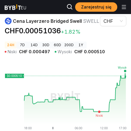
Zarejestruj się
Ceny kryptowalut
Cena Layerzero Bridged Swell SWELL
Cena Layerzero Bridged Swell
SWELL
CHF
CHF0.00051036
+1.82%
24H
7D
14D
30D
60D
200D
1Y
Niski
CHF
0.000497
Wysoki
CHF
0.000510