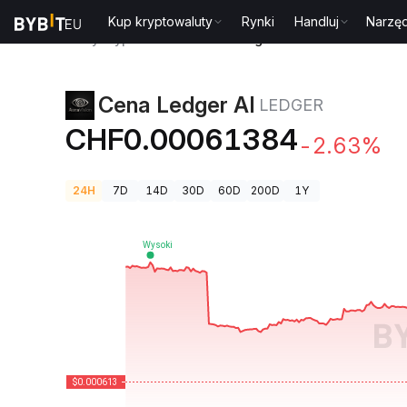
Kup kryptowaluty
Rynki
Handluj
Narzęd
Ceny kryptowalut
Cena Ledger AI LEDGER
Cena Ledger AI
LEDGER
CHF0.00061384
-2.63%
24H
7D
14D
30D
60D
200D
1Y