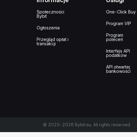
Informacje
Usługi
Społeczności
One-Click Buy
Bybit
Program VIP
Ogłoszenia
Program
Przegląd opłat i
poleceń
transakcji
Interfejs API
podatków
API otwartej
bankowości
© 2025-2026 Bybit.eu. All rights reserved.