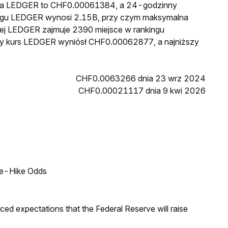
cena LEDGER to CHF0.00061384, a 24-godzinny
egu LEDGER wynosi 2.15B, przy czym maksymalna
wej LEDGER zajmuje 2390 miejsce w rankingu
szy kurs LEDGER wyniósł CHF0.00062877, a najniższy
CHF0.0063266 dnia 23 wrz 2024
CHF0.00021117 dnia 9 kwi 2026
ate-Hike Odds
duced expectations that the Federal Reserve will raise