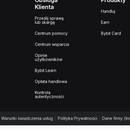
Obsługa
Produkty
Klienta
Handluj
Prześlij sprawę
lub skargę
Earn
Centrum pomocy
Bybit Card
Centrum wsparcia
Opinie
użytkowników
Bybit Learn
Opłata handlowa
Kontrola
autentyczności
Warunki świadczenia usług
|
Polityka Prywatności
|
Dane firmy (I