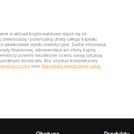
anie w aktywa kryptowalutowe wiąże się ze
miennością i potencjalną utratą całego kapitału.
za jakiekolwiek wyniki inwestycyjne. Żadne informacje
rady finansowej, rekomendacji ani oferty kupna,
estorzy powinni niezależnie ocenić swoją sytuację
ofesjonalnymi doradcami. Aby uzyskać kompleksowy
wnienia ryzyka
oraz
Warunkami świadczenia usług
.