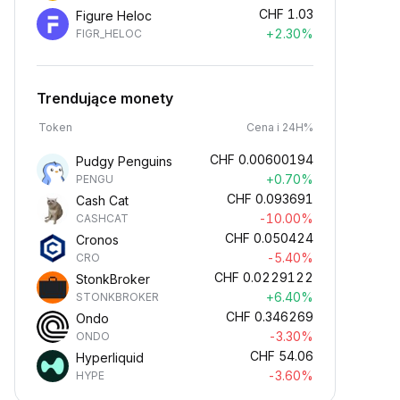
CHF
1.03
Figure Heloc
+2.30%
FIGR_HELOC
Trendujące monety
Token
Cena i 24H%
CHF
0.00600194
Pudgy Penguins
+0.70%
PENGU
CHF
0.093691
Cash Cat
-10.00%
CASHCAT
CHF
0.050424
Cronos
-5.40%
CRO
CHF
0.0229122
StonkBroker
+6.40%
STONKBROKER
CHF
0.346269
Ondo
-3.30%
ONDO
CHF
54.06
Hyperliquid
-3.60%
HYPE