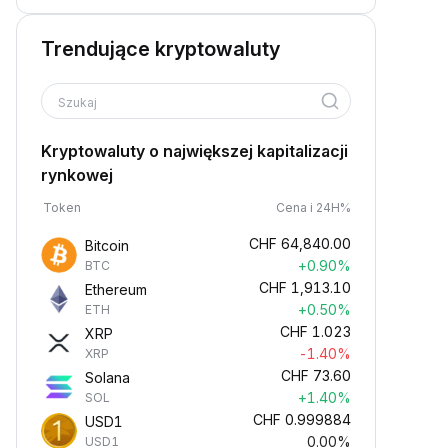
Trendujące kryptowaluty
Szukaj
Kryptowaluty o największej kapitalizacji
rynkowej
Token
Cena i 24H%
CHF
64,840.00
Bitcoin
+0.90%
BTC
CHF
1,913.10
Ethereum
+0.50%
ETH
CHF
1.023
XRP
-1.40%
XRP
CHF
73.60
Solana
+1.40%
SOL
CHF
0.999884
USD1
0.00%
USD1