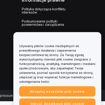
Informacje prawne
Polityka dotycząca konfliktu
interesów
Podsumowanie polityki
powiernictwa i zarządzania
Informacje ESG
Biuletyny informacyjne
kryptoaktywów
Używamy plików cookie niezbędnych do
prawidłowego działania i zapewnienia
bezpieczeństwa tej strony. Za Twoją zgodą
wykorzystujemy również pliki cookie związane z
funkcjonalnością, analityką, marketingiem i mediami
społecznościowymi, aby zapamiętać Twoje
ustawienia, poznać sposób korzystania ze strony,
ulepszać ją oraz wspierać funkcje marketingowe i
udostępniania treści.
Akceptuj wszystkie pliki cookie
mpressum)
|
Centrum preferencji plików cookie
Odrzuć dodatkowe pliki cookie