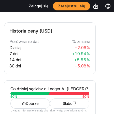
Zarejestruj się
Zaloguj się
Historia ceny (USD)
Porównanie dat
% zmiana
Dzisiaj
-2.06%
7 dni
+10.94%
14 dni
+5.55%
30 dni
-5.08%
Co dzisiaj sądzisz o Ledger AI (LEDGER)?
50
%
50
%
Dobrze
Słabo
Uwaga: Informacje te mają charakter wyłącznie informacyjny.