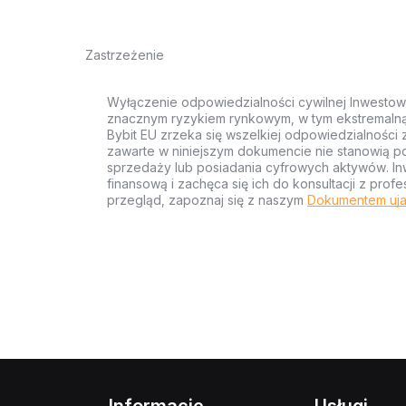
Zastrzeżenie
Wyłączenie odpowiedzialności cywilnej Inwestow
znacznym ryzykiem rynkowym, w tym ekstremalną z
Bybit EU zrzeka się wszelkiej odpowiedzialności 
zawarte w niniejszym dokumencie nie stanowią po
sprzedaży lub posiadania cyfrowych aktywów. Inw
finansową i zachęca się ich do konsultacji z pr
przegląd, zapoznaj się z naszym
Dokumentem uja