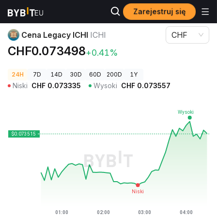
Zarejestruj się
Ceny kryptowalut
Cena Legacy ICHI ICHI
Cena Legacy ICHI
ICHI
CHF
CHF0.073498
+0.41%
24H
7D
14D
30D
60D
200D
1Y
Niski
CHF
0.073335
Wysoki
CHF
0.073557