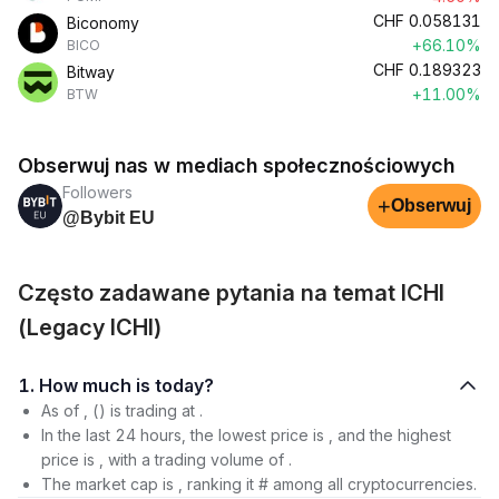
CHF
0.058131
Biconomy
+66.10%
BICO
CHF
0.189323
Bitway
+11.00%
BTW
Obserwuj nas w mediach społecznościowych
Followers
+
Obserwuj
@Bybit EU
Często zadawane pytania na temat ICHI
(Legacy ICHI)
1. How much is today?
As of , () is trading at .
In the last 24 hours, the lowest price is , and the highest
price is , with a trading volume of .
The market cap is , ranking it # among all cryptocurrencies.