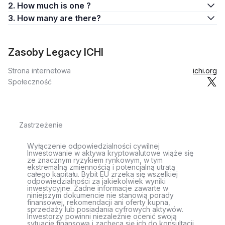
2. How much is one ?
3. How many are there?
Zasoby Legacy ICHI
Strona internetowa
ichi.org
Społeczność
Zastrzeżenie
Wyłączenie odpowiedzialności cywilnej
Inwestowanie w aktywa kryptowalutowe wiąże się
ze znacznym ryzykiem rynkowym, w tym
ekstremalną zmiennością i potencjalną utratą
całego kapitału. Bybit EU zrzeka się wszelkiej
odpowiedzialności za jakiekolwiek wyniki
inwestycyjne. Żadne informacje zawarte w
niniejszym dokumencie nie stanowią porady
finansowej, rekomendacji ani oferty kupna,
sprzedaży lub posiadania cyfrowych aktywów.
Inwestorzy powinni niezależnie ocenić swoją
sytuację finansową i zachęca się ich do konsultacji