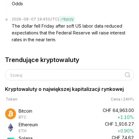
Odds
2026-08-07 19:45
(UTC)
byczy
The dollar fell Friday after soft US labor data reduced
expectations that the Federal Reserve will raise interest
rates in the near term.
Trendujące kryptowaluty
Szukaj
Kryptowaluty o największej kapitalizacji rynkowej
Token
Cena i 24H%
CHF
64,963.00
Bitcoin
+1.10%
BTC
CHF
1,916.27
Ethereum
+0.90%
ETH
CHF
74.62
Solana