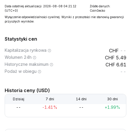
Data ostatniej aktualizacji: 2026-08-08 04:21:12
Źródło danych:
(UTC+0)
CoinGecko
Wyłączenie odpowiedzialności cywilnej: Wyniki z przeszłości nie stanowią gwarancji
przyszłych wyników.
Statystyki cen
Kapitalizacja rynkowa
--
Wolumen 24h
5.49
Historyczne maksimum
6.61
Podaż w obiegu
--
Historia ceny (USD)
Dzisiaj
7 dni
14 dni
30 dni
--
-1.41%
--
+1.99%