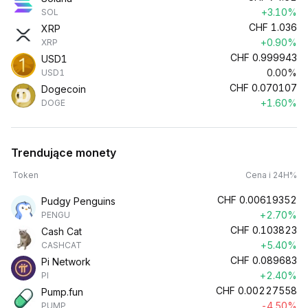
+3.10%
SOL
CHF
1.036
XRP
+0.90%
XRP
CHF
0.999943
USD1
0.00%
USD1
CHF
0.070107
Dogecoin
+1.60%
DOGE
Trendujące monety
Token
Cena i 24H%
CHF
0.00619352
Pudgy Penguins
+2.70%
PENGU
CHF
0.103823
Cash Cat
+5.40%
CASHCAT
CHF
0.089683
Pi Network
+2.40%
PI
CHF
0.00227558
Pump.fun
-4.50%
PUMP