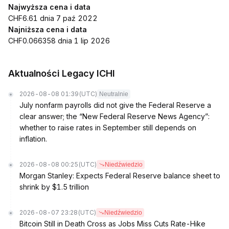
Najwyższa cena i data
CHF6.61 dnia 7 paź 2022
Najniższa cena i data
CHF0.066358 dnia 1 lip 2026
Aktualności Legacy ICHI
2026-08-08 01:39
(UTC)
Neutralnie
July nonfarm payrolls did not give the Federal Reserve a
clear answer; the “New Federal Reserve News Agency”:
whether to raise rates in September still depends on
inflation.
2026-08-08 00:25
(UTC)
Niedźwiedzio
Morgan Stanley: Expects Federal Reserve balance sheet to
shrink by $1.5 trillion
2026-08-07 23:28
(UTC)
Niedźwiedzio
Bitcoin Still in Death Cross as Jobs Miss Cuts Rate-Hike