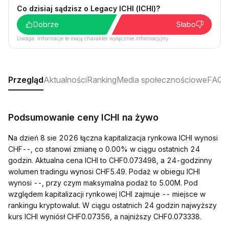
Co dzisiaj sądzisz o Legacy ICHI (ICHI)?
Dobrze
Słabo
Uwaga: Informacje te mają charakter wyłącznie informacyjny.
Przegląd
Aktualności
Ranking
Media społecznościowe
FAQ
Podsumowanie ceny ICHI na żywo
Na dzień 8 sie 2026 łączna kapitalizacja rynkowa ICHI wynosi
CHF--, co stanowi zmianę o 0.00% w ciągu ostatnich 24
godzin. Aktualna cena ICHI to CHF0.073498, a 24-godzinny
wolumen tradingu wynosi CHF5.49. Podaż w obiegu ICHI
wynosi --, przy czym maksymalna podaż to 5.00M. Pod
względem kapitalizacji rynkowej ICHI zajmuje -- miejsce w
rankingu kryptowalut. W ciągu ostatnich 24 godzin najwyższy
kurs ICHI wyniósł CHF0.07356, a najniższy CHF0.073338.