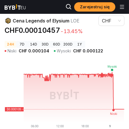
Zarejestruj się
Ceny kryptowalut
Cena Legends of Elysium LOE
Cena Legends of Elysium
LOE
CHF
CHF0.00010457
-13.45%
24H
7D
14D
30D
60D
200D
1Y
Niski
CHF
0.000104
Wysoki
CHF
0.000122