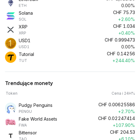
0.00%
ETH
CHF
75.73
Solana
+2.60%
SOL
CHF
1.034
XRP
+0.40%
XRP
CHF
0.999473
USD1
0.00%
USD1
CHF
0.14256
Tutorial
+244.40%
TUT
Trendujące monety
Token
Cena i 24H%
CHF
0.00625586
Pudgy Penguins
+2.70%
PENGU
CHF
0.02247414
Fake World Assets
+107.90%
FWA
CHF
204.53
Bittensor
+6.10%
TAO