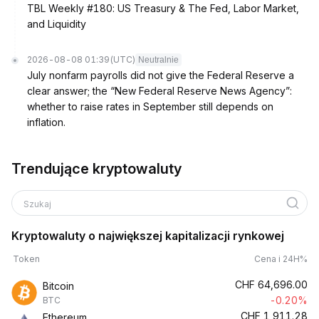
TBL Weekly #180: US Treasury & The Fed, Labor Market,
and Liquidity
2026-08-08 01:39
(UTC)
Neutralnie
July nonfarm payrolls did not give the Federal Reserve a
clear answer; the “New Federal Reserve News Agency”:
whether to raise rates in September still depends on
inflation.
Trendujące kryptowaluty
Szukaj
Kryptowaluty o największej kapitalizacji rynkowej
Token
Cena i 24H%
CHF
64,696.00
Bitcoin
-0.20%
BTC
CHF
1,911.28
Ethereum