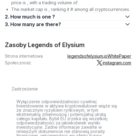
price is , with a trading volume of .
The market cap is , ranking it # among all cryptocurrencies.
2. How much is one ?
3. How many are there?
Zasoby Legends of Elysium
Strona internetowa
legendsofelysium.io
WhitePaper
Społeczność
instagram.com
Zastrzeżenie
Wyłączenie odpowiedzialności cywilnej
Inwestowanie w aktywa kryptowalutowe wiąże się
ze znacznym ryzykiem rynkowym, w tym
ekstremalną zmiennością i potencjalną utratą
całego kapitału. Bybit EU zrzeka się wszelkiej
odpowiedzialności za jakiekolwiek wyniki
inwestycyjne. Żadne informacje zawarte w
niniejszym dokumencie nie stanowią porady
finansowej, rekomendacji ani oferty kupna,