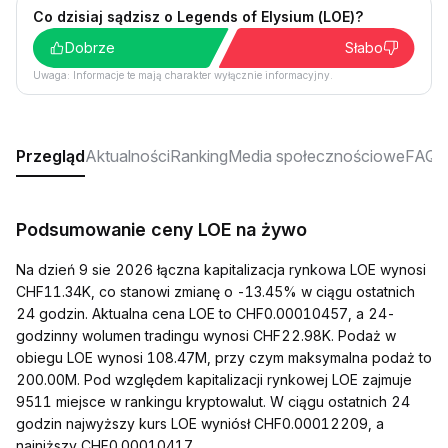
Co dzisiaj sądzisz o Legends of Elysium (LOE)?
Dobrze
Słabo
Uwaga: Informacje te mają charakter wyłącznie informacyjny.
Przegląd
Aktualności
Ranking
Media społecznościowe
FAQ
Podsumowanie ceny LOE na żywo
Na dzień 9 sie 2026 łączna kapitalizacja rynkowa LOE wynosi
CHF11.34K, co stanowi zmianę o -13.45% w ciągu ostatnich
24 godzin. Aktualna cena LOE to CHF0.00010457, a 24-
godzinny wolumen tradingu wynosi CHF22.98K. Podaż w
obiegu LOE wynosi 108.47M, przy czym maksymalna podaż to
200.00M. Pod względem kapitalizacji rynkowej LOE zajmuje
9511 miejsce w rankingu kryptowalut. W ciągu ostatnich 24
godzin najwyższy kurs LOE wyniósł CHF0.00012209, a
najniższy CHF0.00010417.