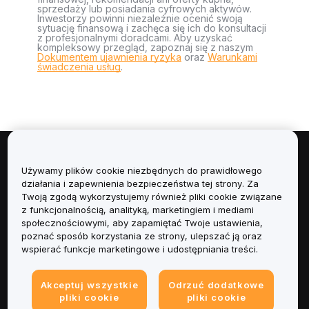
sprzedaży lub posiadania cyfrowych aktywów.
Inwestorzy powinni niezależnie ocenić swoją
sytuację finansową i zachęca się ich do konsultacji
z profesjonalnymi doradcami. Aby uzyskać
kompleksowy przegląd, zapoznaj się z naszym
Dokumentem ujawnienia ryzyka
oraz
Warunkami
świadczenia usług
.
Informacje
Używamy plików cookie niezbędnych do prawidłowego
działania i zapewnienia bezpieczeństwa tej strony. Za
Usługi
Twoją zgodą wykorzystujemy również pliki cookie związane
z funkcjonalnością, analityką, marketingiem i mediami
społecznościowymi, aby zapamiętać Twoje ustawienia,
Obsługa Klienta
poznać sposób korzystania ze strony, ulepszać ją oraz
wspierać funkcje marketingowe i udostępniania treści.
Produkty
Akceptuj wszystkie
Odrzuć dodatkowe
Informacje prawne
pliki cookie
pliki cookie