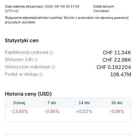
Data ostatniej aktualizacji: 2026-08-09 03:17:29
Źródło danych:
(UTC+0)
CoinGecko
Wyłączenie odpowiedzialności cywilnej: Wyniki z przeszłości nie stanowią gwarancji
przyszłych wyników.
Statystyki cen
Kapitalizacja rynkowa
11.34K
Wolumen 24h
22.98K
Historyczne maksimum
0.192204
Podaż w obiegu
108.47M
Historia ceny (USD)
Dzisiaj
7 dni
14 dni
30 dni
-13.45%
-0.36%
+0.02%
-0.38%