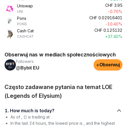
CHF
3.95
Uniswap
-0.70%
UNI
CHF
0.02916401
Pons
-10.40%
PONS
CHF
0.125132
Cash Cat
+37.40%
CASHCAT
Obserwuj nas w mediach społecznościowych
Followers
+
Obserwuj
@Bybit EU
Często zadawane pytania na temat LOE
(Legends of Elysium)
1. How much is today?
As of , () is trading at .
In the last 24 hours, the lowest price is , and the highest