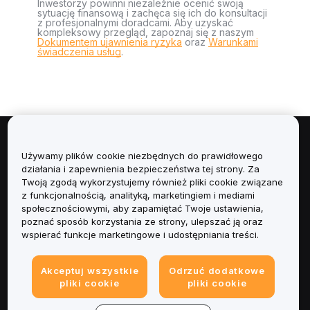
Inwestorzy powinni niezależnie ocenić swoją
sytuację finansową i zachęca się ich do konsultacji
z profesjonalnymi doradcami. Aby uzyskać
kompleksowy przegląd, zapoznaj się z naszym
Dokumentem ujawnienia ryzyka
oraz
Warunkami
świadczenia usług
.
Informacje
Używamy plików cookie niezbędnych do prawidłowego
działania i zapewnienia bezpieczeństwa tej strony. Za
Usługi
Twoją zgodą wykorzystujemy również pliki cookie związane
z funkcjonalnością, analityką, marketingiem i mediami
społecznościowymi, aby zapamiętać Twoje ustawienia,
Obsługa Klienta
poznać sposób korzystania ze strony, ulepszać ją oraz
wspierać funkcje marketingowe i udostępniania treści.
Produkty
Akceptuj wszystkie
Odrzuć dodatkowe
Informacje prawne
pliki cookie
pliki cookie