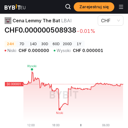
Zarejestruj się
Ceny kryptowalut
Cena Lemmy The Bat LBAI
Cena Lemmy The Bat
LBAI
CHF
CHF0.000000508938
-0.01%
24H
7D
14D
30D
60D
200D
1Y
Niski
CHF
0.000000
Wysoki
CHF
0.000001