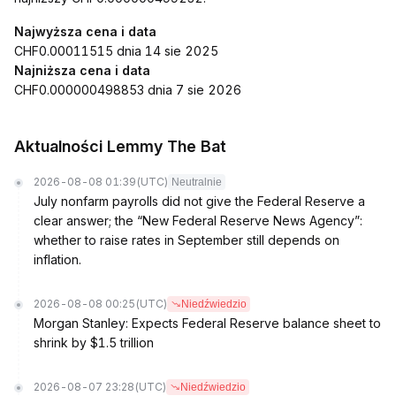
Najwyższa cena i data
CHF0.00011515 dnia 14 sie 2025
Najniższa cena i data
CHF0.000000498853 dnia 7 sie 2026
Aktualności Lemmy The Bat
2026-08-08 01:39
(UTC)
Neutralnie
July nonfarm payrolls did not give the Federal Reserve a
clear answer; the “New Federal Reserve News Agency”:
whether to raise rates in September still depends on
inflation.
2026-08-08 00:25
(UTC)
Niedźwiedzio
Morgan Stanley: Expects Federal Reserve balance sheet to
shrink by $1.5 trillion
2026-08-07 23:28
(UTC)
Niedźwiedzio