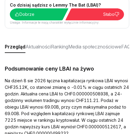
Co dzisiaj sądzisz o Lemmy The Bat (LBAI)?
Dobrze
Słabo
Uwaga: Informacje te mają charakter wyłącznie informacyjny.
Przegląd
Aktualności
Ranking
Media społecznościowe
FAQ
Podsumowanie ceny LBAI na żywo
Na dzień 8 sie 2026 łączna kapitalizacja rynkowa LBAI wynosi
CHF35.12K, co stanowi zmianę o -0.01% w ciągu ostatnich 24
godzin. Aktualna cena LBAI to CHF0.000000508938, a 24-
godzinny wolumen tradingu wynosi CHF111.21. Podaż w
obiegu LBAI wynosi 69.00B, przy czym maksymalna podaż to
69.00B. Pod względem kapitalizacji rynkowej LBAI zajmuje
7225 miejsce w rankingu kryptowalut. W ciągu ostatnich 24
godzin najwyższy kurs LBAI wyniósł CHF0.000000512617, a
najniższy CHF0.000000499232.