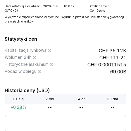
Data ostatniej aktualizacji: 2026-08-08 10:07:28
Źródło danych:
(UTC+0)
CoinGecko
Wyłączenie odpowiedzialności cywilnej: Wyniki z przeszłości nie stanowią gwarancji
przyszłych wyników.
Statystyki cen
Kapitalizacja rynkowa
35.12K
Wolumen 24h
111.21
Historyczne maksimum
0.00011515
Podaż w obiegu
69.00B
Historia ceny (USD)
Dzisiaj
7 dni
14 dni
30 dni
+0.28%
--
--
--