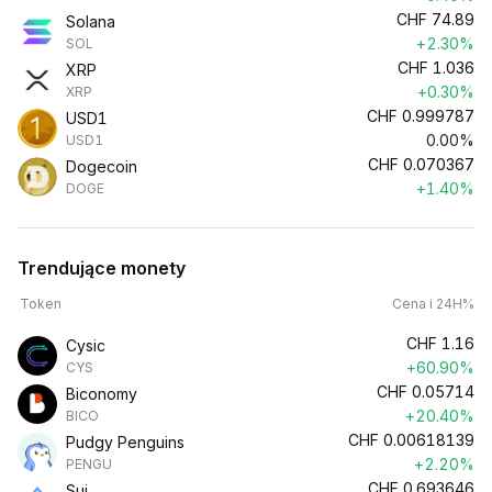
CHF
74.89
Solana
+2.30%
SOL
CHF
1.036
XRP
+0.30%
XRP
CHF
0.999787
USD1
0.00%
USD1
CHF
0.070367
Dogecoin
+1.40%
DOGE
Trendujące monety
Token
Cena i 24H%
CHF
1.16
Cysic
+60.90%
CYS
CHF
0.05714
Biconomy
+20.40%
BICO
CHF
0.00618139
Pudgy Penguins
+2.20%
PENGU
CHF
0.693646
Sui