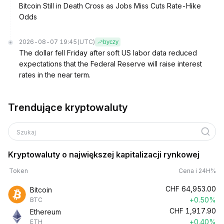
Bitcoin Still in Death Cross as Jobs Miss Cuts Rate-Hike
Odds
2026-08-07 19:45
(UTC)
byczy
The dollar fell Friday after soft US labor data reduced
expectations that the Federal Reserve will raise interest
rates in the near term.
Trendujące kryptowaluty
Szukaj
Kryptowaluty o największej kapitalizacji rynkowej
Token
Cena i 24H%
CHF
64,953.00
Bitcoin
+0.50%
BTC
CHF
1,917.90
Ethereum
+0.40%
ETH