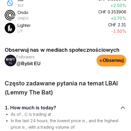
+2.50%
SUI
CHF
0.353906
Ondo
+0.70%
ONDO
CHF
2.31
Lighter
-1.50%
LIT
Obserwuj nas w mediach społecznościowych
Followers
+
Obserwuj
@Bybit EU
Często zadawane pytania na temat LBAI
(Lemmy The Bat)
1. How much is today?
As of , () is trading at .
In the last 24 hours, the lowest price is , and the highest
price is , with a trading volume of .