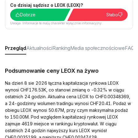
Co dzisiaj sądzisz o LEOX (LEOX)?
Dobrze
Słabo
Uwaga: Informacje te mają charakter wyłącznie informacyjny.
Przegląd
Aktualności
Ranking
Media społecznościowe
FAQ
Podsumowanie ceny LEOX na żywo
Na dzień 8 sie 2026 łączna kapitalizacja rynkowa LEOX
wynosi CHF176.53K, co stanowi zmianę o -0.32% w ciągu
ostatnich 24 godzin. Aktualna cena LEOX to CHF0.00348369,
a 24-godzinny wolumen tradingu wynosi CHF20.41. Podaż w
obiegu LEOX wynosi 50.67M, przy czym maksymalna podaż
to 150.00M. Pod względem kapitalizacji rynkowej LEOX
zajmuje 4619 miejsce w rankingu kryptowalut. W ciągu
ostatnich 24 godzin najwyższy kurs LEOX wyniósł
CHF0.0035199, a najniższy CHF0.00347428.