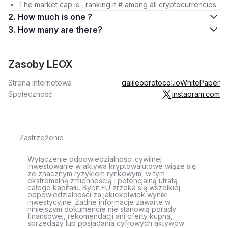
The market cap is , ranking it # among all cryptocurrencies.
2. How much is one ?
3. How many are there?
Zasoby LEOX
Strona internetowa
galileoprotocol.io
WhitePaper
Społeczność
instagram.com
Zastrzeżenie
Wyłączenie odpowiedzialności cywilnej
Inwestowanie w aktywa kryptowalutowe wiąże się
ze znacznym ryzykiem rynkowym, w tym
ekstremalną zmiennością i potencjalną utratą
całego kapitału. Bybit EU zrzeka się wszelkiej
odpowiedzialności za jakiekolwiek wyniki
inwestycyjne. Żadne informacje zawarte w
niniejszym dokumencie nie stanowią porady
finansowej, rekomendacji ani oferty kupna,
sprzedaży lub posiadania cyfrowych aktywów.