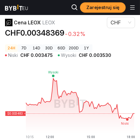
Zarejestruj się
Ceny kryptowalut
Cena LEOX LEOX
Cena LEOX
LEOX
CHF
CHF0.00348369
-0.32%
24H
7D
14D
30D
60D
200D
1Y
Niski
CHF
0.003475
Wysoki
CHF
0.003530