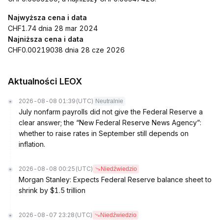
Najwyższa cena i data
CHF1.74 dnia 28 mar 2024
Najniższa cena i data
CHF0.00219038 dnia 28 cze 2026
Aktualności LEOX
2026-08-08 01:39
(UTC)
Neutralnie
July nonfarm payrolls did not give the Federal Reserve a
clear answer; the “New Federal Reserve News Agency”:
whether to raise rates in September still depends on
inflation.
2026-08-08 00:25
(UTC)
Niedźwiedzio
Morgan Stanley: Expects Federal Reserve balance sheet to
shrink by $1.5 trillion
2026-08-07 23:28
(UTC)
Niedźwiedzio