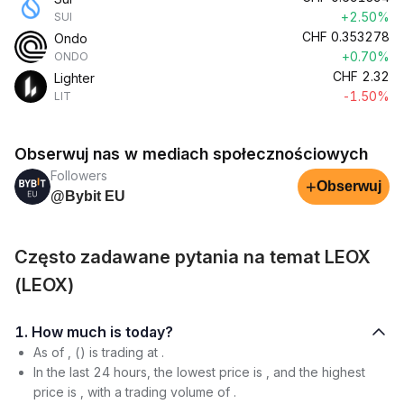
+2.50%
SUI
CHF
0.353278
Ondo
+0.70%
ONDO
CHF
2.32
Lighter
-1.50%
LIT
Obserwuj nas w mediach społecznościowych
Followers
+
Obserwuj
@Bybit EU
Często zadawane pytania na temat LEOX
(LEOX)
1. How much is today?
As of , () is trading at .
In the last 24 hours, the lowest price is , and the highest
price is , with a trading volume of .