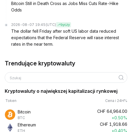
Bitcoin Still in Death Cross as Jobs Miss Cuts Rate-Hike
Odds
2026-08-07 19:45
(UTC)
byczy
The dollar fell Friday after soft US labor data reduced
expectations that the Federal Reserve will raise interest
rates in the near term.
Trendujące kryptowaluty
Szukaj
Kryptowaluty o największej kapitalizacji rynkowej
Token
Cena i 24H%
CHF
64,964.00
Bitcoin
+0.50%
BTC
CHF
1,918.66
Ethereum
+0.40%
ETH