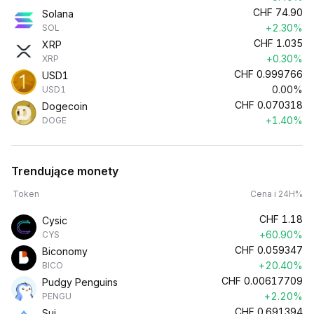
CHF
74.90
Solana
+2.30%
SOL
CHF
1.035
XRP
+0.30%
XRP
CHF
0.999766
USD1
0.00%
USD1
CHF
0.070318
Dogecoin
+1.40%
DOGE
Trendujące monety
Token
Cena i 24H%
CHF
1.18
Cysic
+60.90%
CYS
CHF
0.059347
Biconomy
+20.40%
BICO
CHF
0.00617709
Pudgy Penguins
+2.20%
PENGU
CHF
0.691394
Sui