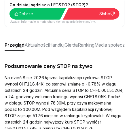
Co dzisiaj sądzisz o LETSTOP (STOP)?
Dobrze
Słabo
Uwaga: Informacje te mają charakter wyłącznie informacyjny.
Przegląd
Aktualności
Handluj
Giełda
Ranking
Media społeczn
Podsumowanie ceny STOP na żywo
Na dzień 8 sie 2026 łączna kapitalizacja rynkowa STOP
wynosi CHF118.44K, co stanowi zmianę o -0.78% w ciągu
ostatnich 24 godzin. Aktualna cena STOP to CHF0.00151264,
a 24-godzinny wolumen tradingu wynosi CHF18.05K. Podaż
w obiegu STOP wynosi 78.30M, przy czym maksymalna
podaż to 100.00M. Pod względem kapitalizacji rynkowej
STOP zajmuje 5176 miejsce w rankingu kryptowalut. W ciągu
ostatnich 24 godzin najwyższy kurs STOP wyniósł
CHF0.00151748, a najniższy CHF0.00150176.