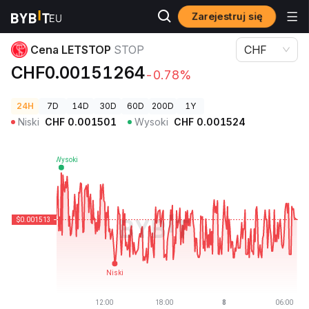
Zarejestruj się
Ceny kryptowalut
Cena LETSTOP STOP
Cena LETSTOP
STOP
CHF
CHF0.00151264
-0.78%
24H
7D
14D
30D
60D
200D
1Y
Niski
CHF
0.001501
Wysoki
CHF
0.001524