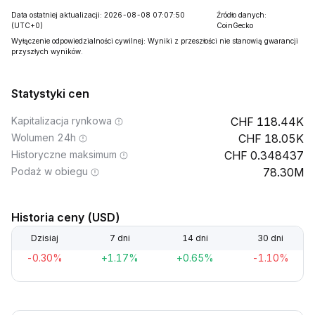
Data ostatniej aktualizacji: 2026-08-08 07:07:50
Źródło danych:
(UTC+0)
CoinGecko
Wyłączenie odpowiedzialności cywilnej: Wyniki z przeszłości nie stanowią gwarancji
przyszłych wyników.
Statystyki cen
Kapitalizacja rynkowa
118.44K
Wolumen 24h
18.05K
Historyczne maksimum
0.348437
Podaż w obiegu
78.30M
Historia ceny (USD)
Dzisiaj
7 dni
14 dni
30 dni
-0.30%
+1.17%
+0.65%
-1.10%