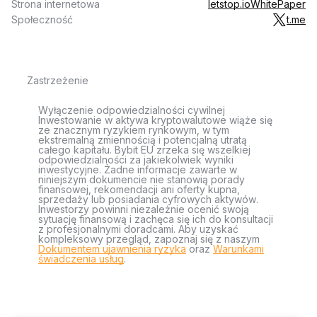
Strona internetowa
letstop.io
WhitePaper
Społeczność
t.me
Zastrzeżenie
Wyłączenie odpowiedzialności cywilnej
Inwestowanie w aktywa kryptowalutowe wiąże się
ze znacznym ryzykiem rynkowym, w tym
ekstremalną zmiennością i potencjalną utratą
całego kapitału. Bybit EU zrzeka się wszelkiej
odpowiedzialności za jakiekolwiek wyniki
inwestycyjne. Żadne informacje zawarte w
niniejszym dokumencie nie stanowią porady
finansowej, rekomendacji ani oferty kupna,
sprzedaży lub posiadania cyfrowych aktywów.
Inwestorzy powinni niezależnie ocenić swoją
sytuację finansową i zachęca się ich do konsultacji
z profesjonalnymi doradcami. Aby uzyskać
kompleksowy przegląd, zapoznaj się z naszym
Dokumentem ujawnienia ryzyka
oraz
Warunkami
świadczenia usług
.