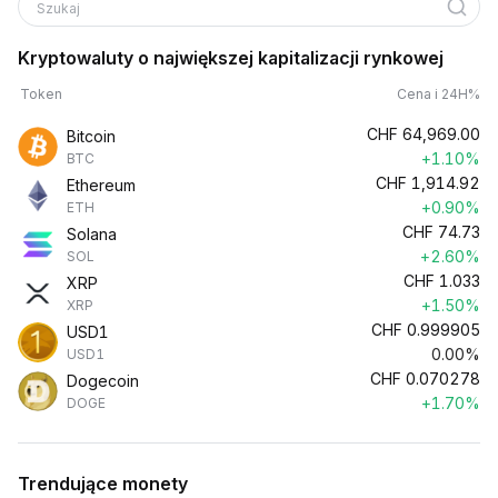
Szukaj
Kryptowaluty o największej kapitalizacji rynkowej
Token
Cena i 24H%
CHF
64,969.00
Bitcoin
+1.10%
BTC
CHF
1,914.92
Ethereum
+0.90%
ETH
CHF
74.73
Solana
+2.60%
SOL
CHF
1.033
XRP
+1.50%
XRP
CHF
0.999905
USD1
0.00%
USD1
CHF
0.070278
Dogecoin
+1.70%
DOGE
Trendujące monety