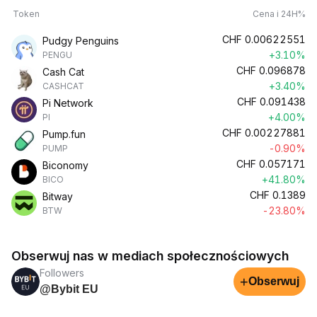
Token
Cena i 24H%
CHF
0.00622551
Pudgy Penguins
+3.10%
PENGU
CHF
0.096878
Cash Cat
+3.40%
CASHCAT
CHF
0.091438
Pi Network
+4.00%
PI
CHF
0.00227881
Pump.fun
-0.90%
PUMP
CHF
0.057171
Biconomy
+41.80%
BICO
CHF
0.1389
Bitway
-23.80%
BTW
Obserwuj nas w mediach społecznościowych
Followers
+
Obserwuj
@Bybit EU