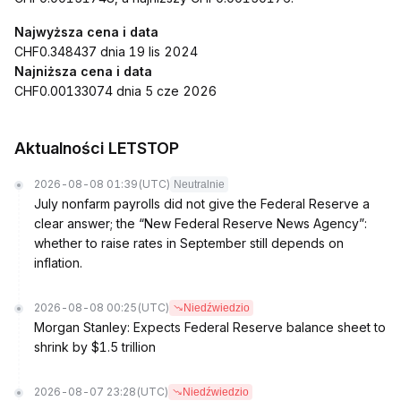
Najwyższa cena i data
CHF0.348437 dnia 19 lis 2024
Najniższa cena i data
CHF0.00133074 dnia 5 cze 2026
Aktualności LETSTOP
2026-08-08 01:39
(UTC)
Neutralnie
July nonfarm payrolls did not give the Federal Reserve a
clear answer; the “New Federal Reserve News Agency”:
whether to raise rates in September still depends on
inflation.
2026-08-08 00:25
(UTC)
Niedźwiedzio
Morgan Stanley: Expects Federal Reserve balance sheet to
shrink by $1.5 trillion
2026-08-07 23:28
(UTC)
Niedźwiedzio