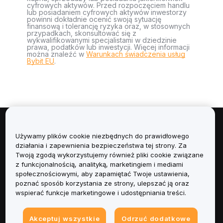
cyfrowych aktywów. Przed rozpoczęciem handlu
lub posiadaniem cyfrowych aktywów inwestorzy
powinni dokładnie ocenić swoją sytuację
finansową i tolerancję ryzyka oraz, w stosownych
przypadkach, skonsultować się z
wykwalifikowanymi specjalistami w dziedzinie
prawa, podatków lub inwestycji. Więcej informacji
można znaleźć w
Warunkach świadczenia usług
Bybit EU
.
Informacje
Używamy plików cookie niezbędnych do prawidłowego
działania i zapewnienia bezpieczeństwa tej strony. Za
Usługi
Twoją zgodą wykorzystujemy również pliki cookie związane
z funkcjonalnością, analityką, marketingiem i mediami
społecznościowymi, aby zapamiętać Twoje ustawienia,
Obsługa Klienta
poznać sposób korzystania ze strony, ulepszać ją oraz
wspierać funkcje marketingowe i udostępniania treści.
Produkty
Akceptuj wszystkie
Odrzuć dodatkowe