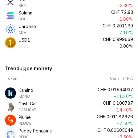
-2.30%
XRP
CHF
72.93
Solana
-1.80%
SOL
CHF
0.201189
Cardano
+7.10%
ADA
CHF
0.999669
USD1
0.00%
USD1
Trendujące monety
Token
Cena i 24H%
CHF
0.01994937
Kamino
+11.20%
KMNO
CHF
0.100787
Cash Cat
-14.40%
CASHCAT
CHF
0.01182626
Plume
+7.50%
PLUME
CHF
0.00605049
Pudgy Penguins
-3.50%
PENGU