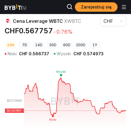
Zarejestruj się
Ceny kryptowalut
Cena Leverage WBTC XWBTC
Cena Leverage WBTC
XWBTC
CHF
CHF0.567757
-0.76%
24H
7D
14D
30D
60D
200D
1Y
Niski
CHF
0.566737
Wysoki
CHF
0.574973