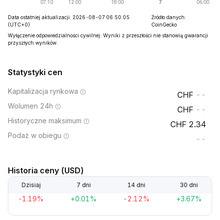
Data ostatniej aktualizacji: 2026-08-07 06:50:05
Źródło danych:
(UTC+0)
CoinGecko
Wyłączenie odpowiedzialności cywilnej: Wyniki z przeszłości nie stanowią gwarancji
przyszłych wyników.
Statystyki cen
Kapitalizacja rynkowa
--
Wolumen 24h
--
Historyczne maksimum
2.34
Podaż w obiegu
--
Historia ceny (USD)
Dzisiaj
7 dni
14 dni
30 dni
-1.19%
+0.01%
-2.12%
+3.67%