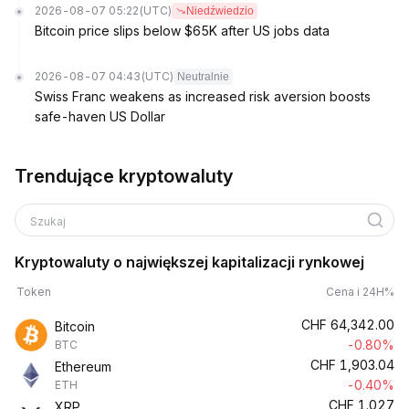
2026-08-07 05:22
(UTC)
Niedźwiedzio
Bitcoin price slips below $65K after US jobs data
2026-08-07 04:43
(UTC)
Neutralnie
Swiss Franc weakens as increased risk aversion boosts
safe-haven US Dollar
Trendujące kryptowaluty
Szukaj
Kryptowaluty o największej kapitalizacji rynkowej
Token
Cena i 24H%
CHF
64,342.00
Bitcoin
-0.80%
BTC
CHF
1,903.04
Ethereum
-0.40%
ETH
CHF
1.027
XRP