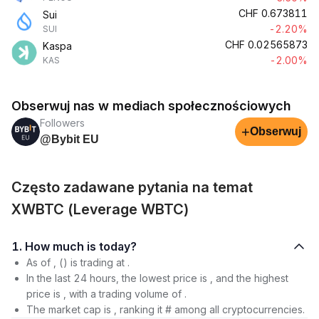
CHF
0.673811
Sui
-2.20%
SUI
CHF
0.02565873
Kaspa
-2.00%
KAS
Obserwuj nas w mediach społecznościowych
Followers
+
Obserwuj
@Bybit EU
Często zadawane pytania na temat
XWBTC (Leverage WBTC)
1. How much is today?
As of , () is trading at .
In the last 24 hours, the lowest price is , and the highest
price is , with a trading volume of .
The market cap is , ranking it # among all cryptocurrencies.