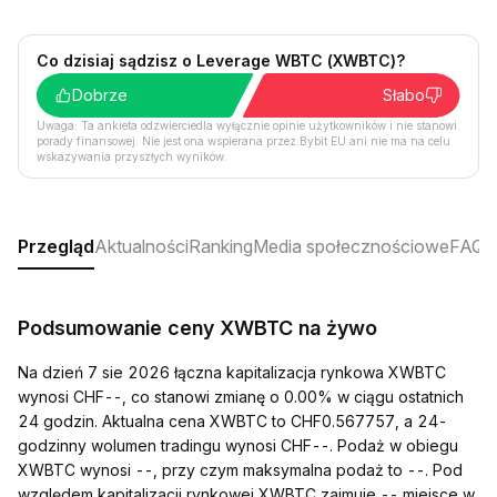
Co dzisiaj sądzisz o Leverage WBTC (XWBTC)?
Dobrze
Słabo
Uwaga: Ta ankieta odzwierciedla wyłącznie opinie użytkowników i nie stanowi
porady finansowej. Nie jest ona wspierana przez Bybit EU ani nie ma na celu
wskazywania przyszłych wyników.
Przegląd
Aktualności
Ranking
Media społecznościowe
FAQ
Podsumowanie ceny XWBTC na żywo
Na dzień 7 sie 2026 łączna kapitalizacja rynkowa XWBTC
wynosi CHF--, co stanowi zmianę o 0.00% w ciągu ostatnich
24 godzin. Aktualna cena XWBTC to CHF0.567757, a 24-
godzinny wolumen tradingu wynosi CHF--. Podaż w obiegu
XWBTC wynosi --, przy czym maksymalna podaż to --. Pod
względem kapitalizacji rynkowej XWBTC zajmuje -- miejsce w