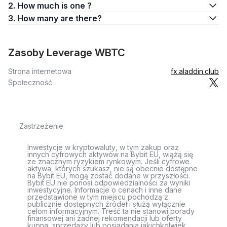
2. How much is one ?
3. How many are there?
Zasoby Leverage WBTC
Strona internetowa
fx.aladdin.club
Społeczność
Zastrzeżenie
Inwestycje w kryptowaluty, w tym zakup oraz
innych cyfrowych aktywów na Bybit EU, wiążą się
ze znacznym ryzykiem rynkowym. Jeśli cyfrowe
aktywa, których szukasz, nie są obecnie dostępne
na Bybit EU, mogą zostać dodane w przyszłości.
Bybit EU nie ponosi odpowiedzialności za wyniki
inwestycyjne. Informacje o cenach i inne dane
przedstawione w tym miejscu pochodzą z
publicznie dostępnych źródeł i służą wyłącznie
celom informacyjnym. Treść ta nie stanowi porady
finansowej ani żadnej rekomendacji lub oferty
kupna, sprzedaży lub posiadania jakichkolwiek