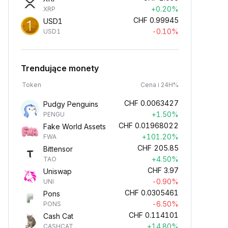
+0.20%
XRP
CHF
0.99945
USD1
-0.10%
USD1
Trendujące monety
Token
Cena i 24H%
CHF
0.0063427
Pudgy Penguins
+1.50%
PENGU
CHF
0.01968022
Fake World Assets
+101.20%
FWA
CHF
205.85
Bittensor
+4.50%
TAO
CHF
3.97
Uniswap
-0.90%
UNI
CHF
0.0305461
Pons
-6.50%
PONS
CHF
0.114101
Cash Cat
+14.80%
CASHCAT