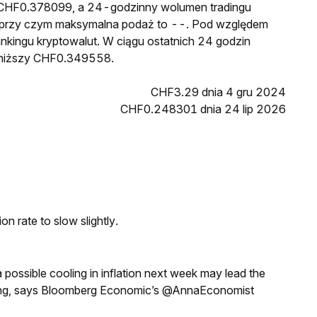
o CHF0.378099, a 24-godzinny wolumen tradingu
przy czym maksymalna podaż to --. Pod względem
ankingu kryptowalut. W ciągu ostatnich 24 godzin
jniższy CHF0.349558.
CHF3.29 dnia 4 gru 2024
CHF0.248301 dnia 24 lip 2026
n rate to slow slightly.
a possible cooling in inflation next week may lead the
eeting, says Bloomberg Economic’s @AnnaEconomist