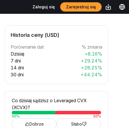
Zarejestruj się
Zaloguj się
Historia ceny (USD)
Porównanie dat
% zmiana
Dzisiaj
+8.16%
7 dni
+29.24%
14 dni
+28.25%
30 dni
+44.24%
Co dzisiaj sądzisz o Leveraged CVX
(XCVX)?
50
%
50
%
Dobrze
Słabo