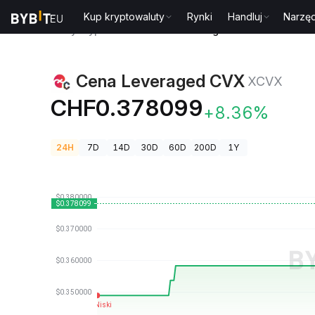
Kup kryptowaluty
Rynki
Handluj
Narzęd
Ceny kryptowalut
Cena Leveraged CVX XCVX
Cena Leveraged CVX
XCVX
CHF0.378099
+8.36%
24H
7D
14D
30D
60D
200D
1Y