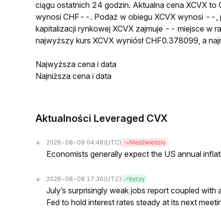
ciągu ostatnich 24 godzin. Aktualna cena XCVX t
wynosi CHF--. Podaż w obiegu XCVX wynosi --, 
kapitalizacji rynkowej XCVX zajmuje -- miejsce w r
najwyższy kurs XCVX wyniósł CHF0.378099, a na
Najwyższa cena i data
Najniższa cena i data
Aktualności Leveraged CVX
2026-08-09 04:48
(UTC)
Niedźwiedzio
Economists generally expect the US annual inflatio
2026-08-08 17:30
(UTC)
byczy
July’s surprisingly weak jobs report coupled with 
Fed to hold interest rates steady at its next m