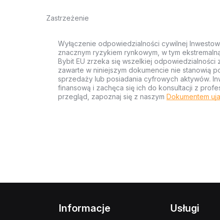
Zastrzeżenie
Wyłączenie odpowiedzialności cywilnej Inwestow
znacznym ryzykiem rynkowym, w tym ekstremalną z
Bybit EU zrzeka się wszelkiej odpowiedzialności 
zawarte w niniejszym dokumencie nie stanowią po
sprzedaży lub posiadania cyfrowych aktywów. Inw
finansową i zachęca się ich do konsultacji z pr
przegląd, zapoznaj się z naszym
Dokumentem uja
Informacje
Usługi