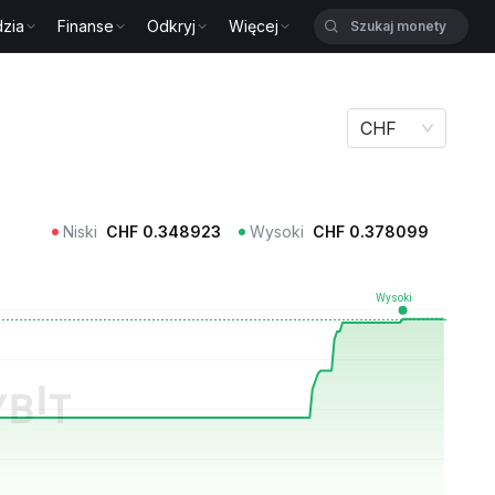
zia
Finanse
Odkryj
Więcej
CHF
Niski
CHF
0.348923
Wysoki
CHF
0.378099