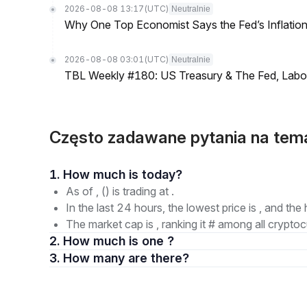
2026-08-08 13:17
(UTC)
Neutralnie
Why One Top Economist Says the Fed’s Inflation
2026-08-08 03:01
(UTC)
Neutralnie
TBL Weekly #180: US Treasury & The Fed, Labor 
Często zadawane pytania na te
1. How much is today?
As of , () is trading at .
In the last 24 hours, the lowest price is , and the 
The market cap is , ranking it # among all cryptoc
2. How much is one ?
3. How many are there?