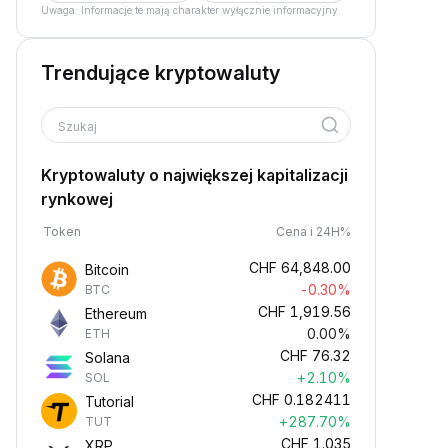
Uwaga: Informacje te mają charakter wyłącznie informacyjny.
Trendujące kryptowaluty
Szukaj
Kryptowaluty o największej kapitalizacji
rynkowej
Token
Cena i 24H%
CHF
64,848.00
Bitcoin
-0.30%
BTC
CHF
1,919.56
Ethereum
0.00%
ETH
CHF
76.32
Solana
+2.10%
SOL
CHF
0.182411
Tutorial
+287.70%
TUT
CHF
1.035
XRP