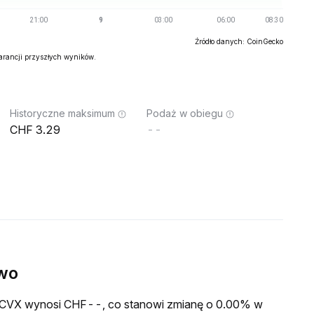
Źródło danych: CoinGecko
warancji przyszłych wyników.
Historyczne maksimum
Podaż w obiegu
3.29
--
wo
a XCVX wynosi CHF--, co stanowi zmianę o 0.00% w