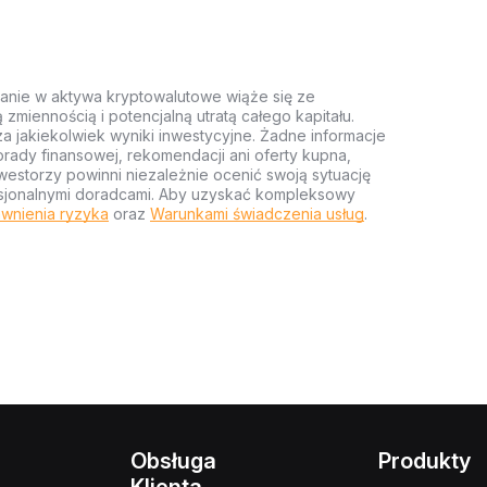
anie w aktywa kryptowalutowe wiąże się ze
miennością i potencjalną utratą całego kapitału.
za jakiekolwiek wyniki inwestycyjne. Żadne informacje
rady finansowej, rekomendacji ani oferty kupna,
estorzy powinni niezależnie ocenić swoją sytuację
ofesjonalnymi doradcami. Aby uzyskać kompleksowy
wnienia ryzyka
oraz
Warunkami świadczenia usług
.
Obsługa
Produkty