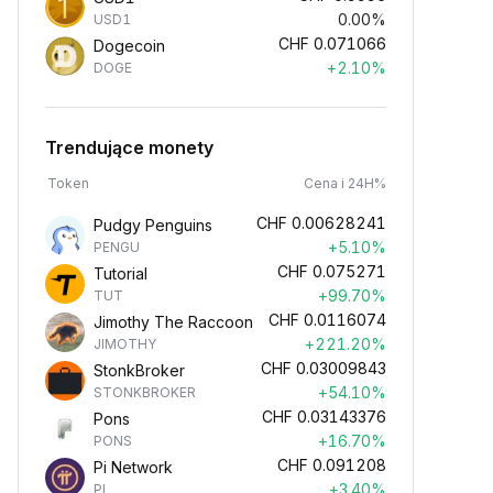
0.00%
USD1
CHF
0.071066
Dogecoin
+2.10%
DOGE
Trendujące monety
Token
Cena i 24H%
CHF
0.00628241
Pudgy Penguins
+5.10%
PENGU
CHF
0.075271
Tutorial
+99.70%
TUT
CHF
0.0116074
Jimothy The Raccoon
+221.20%
JIMOTHY
CHF
0.03009843
StonkBroker
+54.10%
STONKBROKER
CHF
0.03143376
Pons
+16.70%
PONS
CHF
0.091208
Pi Network
+3.40%
PI