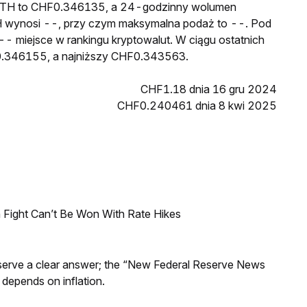
RXETH to CHF0.346135, a 24-godzinny wolumen
 wynosi --, przy czym maksymalna podaż to --. Pod
- miejsce w rankingu kryptowalut. W ciągu ostatnich
.346155, a najniższy CHF0.343563.
CHF1.18 dnia 16 gru 2024
CHF0.240461 dnia 8 kwi 2025
 Fight Can’t Be Won With Rate Hikes
Reserve a clear answer; the “New Federal Reserve News
 depends on inflation.