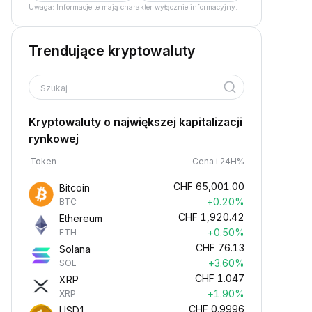
Uwaga: Informacje te mają charakter wyłącznie informacyjny.
Trendujące kryptowaluty
Szukaj
Kryptowaluty o największej kapitalizacji
rynkowej
Token
Cena i 24H%
CHF
65,001.00
Bitcoin
+0.20%
BTC
CHF
1,920.42
Ethereum
+0.50%
ETH
CHF
76.13
Solana
+3.60%
SOL
CHF
1.047
XRP
+1.90%
XRP
CHF
0.9996
USD1