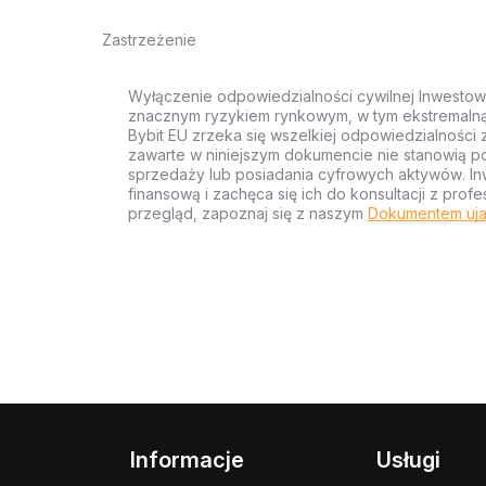
Zastrzeżenie
Wyłączenie odpowiedzialności cywilnej Inwestow
znacznym ryzykiem rynkowym, w tym ekstremalną z
Bybit EU zrzeka się wszelkiej odpowiedzialności 
zawarte w niniejszym dokumencie nie stanowią po
sprzedaży lub posiadania cyfrowych aktywów. Inw
finansową i zachęca się ich do konsultacji z pr
przegląd, zapoznaj się z naszym
Dokumentem uja
Informacje
Usługi