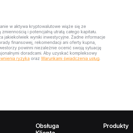
anie w aktywa kryptowalutowe wiąże się ze
miennością i potencjalną utratą całego kapitału.
za jakiekolwiek wyniki inwestycyjne. Żadne informacje
rady finansowej, rekomendacji ani oferty kupna,
estorzy powinni niezależnie ocenić swoją sytuację
ofesjonalnymi doradcami. Aby uzyskać kompleksowy
wnienia ryzyka
oraz
Warunkami świadczenia usług
.
Obsługa
Produkty