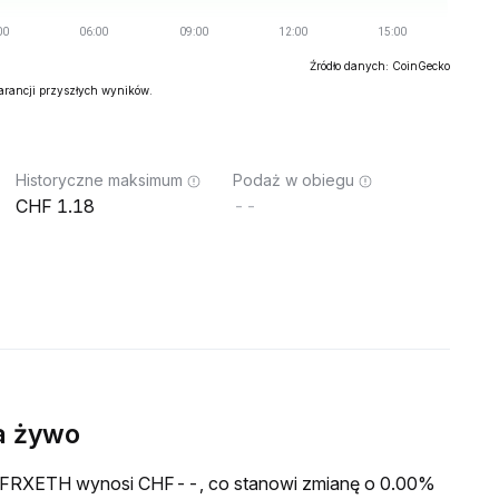
Źródło danych: CoinGecko
warancji przyszłych wyników.
Historyczne maksimum
Podaż w obiegu
1.18
--
a żywo
a XFRXETH wynosi CHF--, co stanowi zmianę o 0.00%