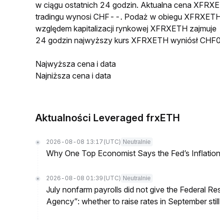
w ciągu ostatnich 24 godzin. Aktualna cena XF
tradingu wynosi CHF--. Podaż w obiegu XFRXETH
względem kapitalizacji rynkowej XFRXETH zajmuje -
24 godzin najwyższy kurs XFRXETH wyniósł CHF0
Najwyższa cena i data
Najniższa cena i data
Aktualności Leveraged frxETH
2026-08-08 13:17
(UTC)
Neutralnie
Why One Top Economist Says the Fed’s Inflation
2026-08-08 01:39
(UTC)
Neutralnie
July nonfarm payrolls did not give the Federal 
Agency”: whether to raise rates in September still