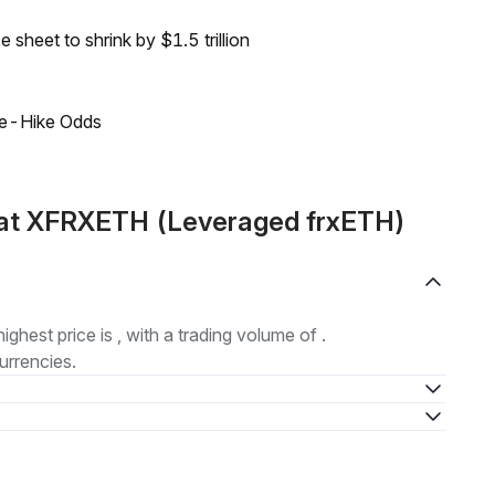
sheet to shrink by $1.5 trillion
ate-Hike Odds
mat XFRXETH (Leveraged frxETH)
highest price is , with a trading volume of .
urrencies.