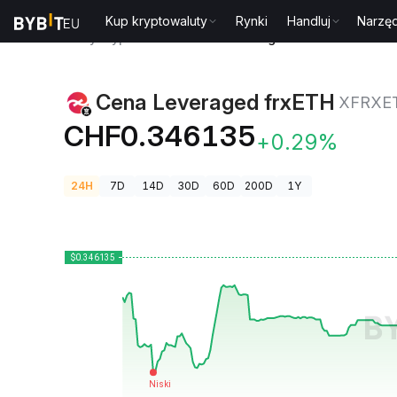
Kup kryptowaluty
Rynki
Handluj
Narzęd
Ceny kryptowalut
Cena Leveraged frxETH XFRXETH
Cena Leveraged frxETH
XFRXE
CHF0.346135
+0.29%
24H
7D
14D
30D
60D
200D
1Y