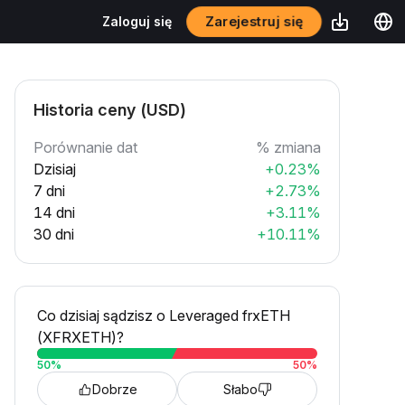
Zarejestruj się
Zaloguj się
Historia ceny (USD)
Porównanie dat
% zmiana
Dzisiaj
+0.23%
7 dni
+2.73%
14 dni
+3.11%
30 dni
+10.11%
Co dzisiaj sądzisz o Leveraged frxETH
(XFRXETH)?
50
%
50
%
Dobrze
Słabo