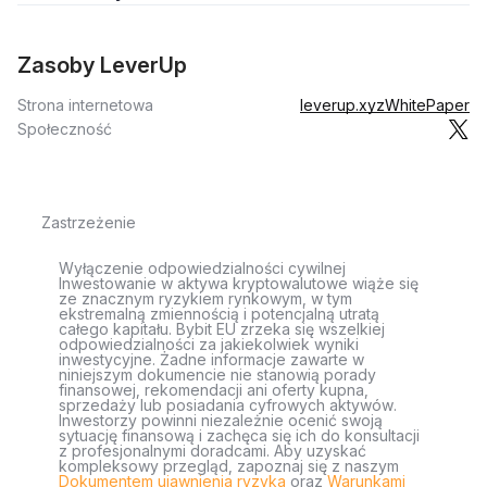
Zasoby LeverUp
Strona internetowa
leverup.xyz
WhitePaper
Społeczność
Zastrzeżenie
Wyłączenie odpowiedzialności cywilnej
Inwestowanie w aktywa kryptowalutowe wiąże się
ze znacznym ryzykiem rynkowym, w tym
ekstremalną zmiennością i potencjalną utratą
całego kapitału. Bybit EU zrzeka się wszelkiej
odpowiedzialności za jakiekolwiek wyniki
inwestycyjne. Żadne informacje zawarte w
niniejszym dokumencie nie stanowią porady
finansowej, rekomendacji ani oferty kupna,
sprzedaży lub posiadania cyfrowych aktywów.
Inwestorzy powinni niezależnie ocenić swoją
sytuację finansową i zachęca się ich do konsultacji
z profesjonalnymi doradcami. Aby uzyskać
kompleksowy przegląd, zapoznaj się z naszym
Dokumentem ujawnienia ryzyka
oraz
Warunkami