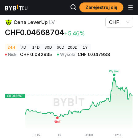
Zarejestruj się
Ceny kryptowalut
Cena LeverUp LV
Cena LeverUp
LV
CHF
CHF0.04568704
+5.46%
24H
7D
14D
30D
60D
200D
1Y
Niski
CHF
0.042935
Wysoki
CHF
0.047988