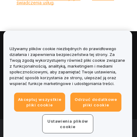
świadczenia usług
.
Informacje
Używamy plików cookie niezbędnych do prawidłowego
działania i zapewnienia bezpieczeństwa tej strony. Za
Usługi
Twoją zgodą wykorzystujemy również pliki cookie związane
z funkcjonalnością, analityką, marketingiem i mediami
społecznościowymi, aby zapamiętać Twoje ustawienia,
Obsługa Klienta
poznać sposób korzystania ze strony, ulepszać ją oraz
wspierać funkcje marketingowe i udostępniania treści.
Produkty
Akceptuj wszystkie
Odrzuć dodatkowe
Informacje prawne
pliki cookie
pliki cookie
Ustawienia plików
© 2025-2026 Bybit.eu. All rights reserved.
cookie
Warunki świadczenia usług
|
Polityka Prywatności
|
Dane