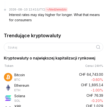
2026-08-10 12:41
(UTC)
Niedźwiedzio
Interest rates may stay higher for longer. What that means
for consumers
Trendujące kryptowaluty
Szukaj
Kryptowaluty o największej kapitalizacji rynkowej
Token
Cena i 24H%
CHF
64,743.00
Bitcoin
-0.60%
BTC
CHF
1,895.14
Ethereum
-1.00%
ETH
CHF
76.39
Solana
-0.20%
SOL
CHF
1.029
XRP