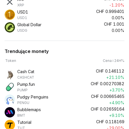
-1.20%
XRP
CHF
0.999401
USD1
0.00%
USD1
CHF
1.001
Global Dollar
0.00%
USDG
Trendujące monety
Token
Cena i 24H%
CHF
0.146112
Cash Cat
+21.10%
CASHCAT
CHF
0.00270382
Pump.fun
+3.70%
PUMP
CHF
0.00665465
Pudgy Penguins
+4.90%
PENGU
CHF
0.02659164
Bubblemaps
+9.10%
BMT
CHF
0.118169
Tutorial
-29.00%
TUT