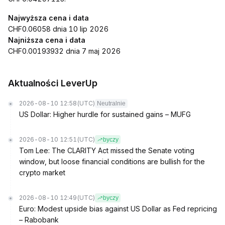
Najwyższa cena i data
CHF0.06058 dnia 10 lip 2026
Najniższa cena i data
CHF0.00193932 dnia 7 maj 2026
Aktualności LeverUp
2026-08-10 12:58
(UTC)
Neutralnie
US Dollar: Higher hurdle for sustained gains – MUFG
2026-08-10 12:51
(UTC)
byczy
Tom Lee: The CLARITY Act missed the Senate voting
window, but loose financial conditions are bullish for the
crypto market
2026-08-10 12:49
(UTC)
byczy
Euro: Modest upside bias against US Dollar as Fed repricing
– Rabobank