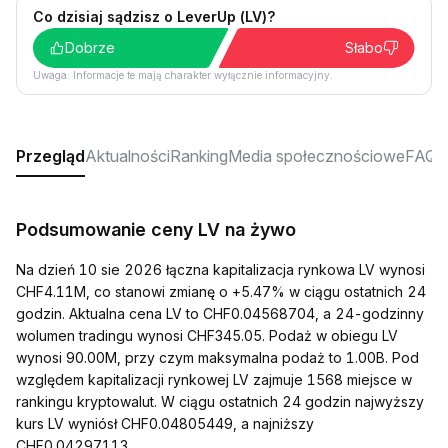
Co dzisiaj sądzisz o LeverUp (LV)?
Dobrze
Słabo
Uwaga: Informacje te mają charakter wyłącznie informacyjny.
Przegląd
Aktualności
Ranking
Media społecznościowe
FAQ
Podsumowanie ceny LV na żywo
Na dzień 10 sie 2026 łączna kapitalizacja rynkowa LV wynosi
CHF4.11M, co stanowi zmianę o +5.47% w ciągu ostatnich 24
godzin. Aktualna cena LV to CHF0.04568704, a 24-godzinny
wolumen tradingu wynosi CHF345.05. Podaż w obiegu LV
wynosi 90.00M, przy czym maksymalna podaż to 1.00B. Pod
względem kapitalizacji rynkowej LV zajmuje 1568 miejsce w
rankingu kryptowalut. W ciągu ostatnich 24 godzin najwyższy
kurs LV wyniósł CHF0.04805449, a najniższy
CHF0.04297113.