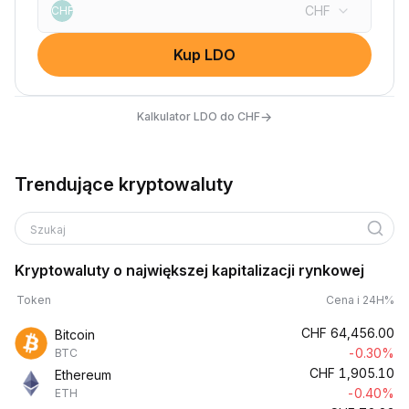
CHF
CHF
Kup LDO
→
Kalkulator LDO do CHF
Trendujące kryptowaluty
Szukaj
Kryptowaluty o największej kapitalizacji rynkowej
Token
Cena i 24H%
CHF
64,456.00
Bitcoin
-0.30%
BTC
CHF
1,905.10
Ethereum
-0.40%
ETH