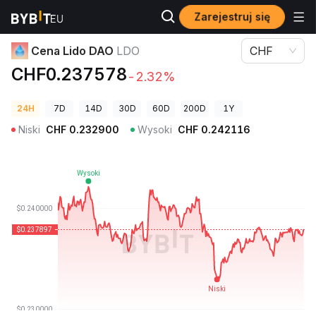
Zarejestruj się
Ceny kryptowalut
Cena Lido DAO LDO
Cena Lido DAO
LDO
CHF
CHF0.237578
-2.32%
24H
7D
14D
30D
60D
200D
1Y
Niski
CHF
0.232900
Wysoki
CHF
0.242116