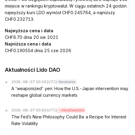
miejsce w rankingu kryptowalut. W ciągu ostatnich 24 godzin
najwyższy kurs LDO wyniósł CHF0.245764, a najniższy
CHF0.232713.
Najwyższa cena i data
CHF6.70 dnia 20 sie 2021
Najniższa cena i data
CHF0.190554 dnia 25 cze 2026
Aktualności Lido DAO
2026-08-07 00:05
(UTC)
Neutralnie
A 'weaponized' yen: How the U.S.-Japan intervention may
reshape global currency markets
2026-08-07 00:00
(UTC)
Niedźwiedzio
The Fed’s New Philosophy Could Be a Recipe for Interest
Rate Volatility