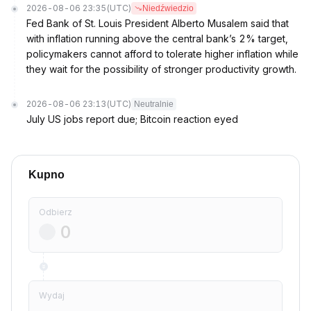
2026-08-06 23:35
(UTC)
Niedźwiedzio
Fed Bank of St. Louis President Alberto Musalem said that
with inflation running above the central bank’s 2% target,
policymakers cannot afford to tolerate higher inflation while
they wait for the possibility of stronger productivity growth.
2026-08-06 23:13
(UTC)
Neutralnie
July US jobs report due; Bitcoin reaction eyed
Kupno
Odbierz
Wydaj