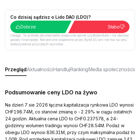
Co dzisiaj sądzisz o Lido DAO (LDO)?
Dobrze
Słabo
Uwaga: Ta ankieta odzwierciedla wyłącznie opinie użytkowników i nie stanowi
porady finansowej. Nie jest ona wspierana przez Bybit EU ani nie ma na celu
wskazywania przyszłych wyników.
Przegląd
Aktualności
Handluj
Ranking
Media społecznościo
Podsumowanie ceny LDO na żywo
Na dzień 7 sie 2026 łączna kapitalizacja rynkowa LDO wynosi
CHF198.74M, co stanowi zmianę o -2.29% w ciągu ostatnich
24 godzin. Aktualna cena LDO to CHF0.237578, a 24-
godzinny wolumen tradingu wynosi CHF28.54M. Podaż w
obiegu LDO wynosi 836.31M, przy czym maksymalna podaż to
1.00B. Pod względem kapitalizacji rynkowej LDO zajmuje 142