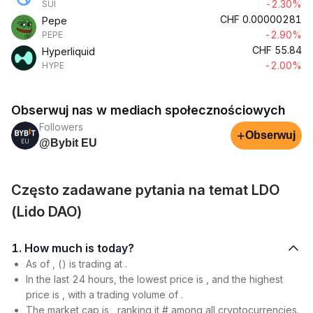
-2.30%
SUI
CHF
0.00000281
Pepe
-2.90%
PEPE
CHF
55.84
Hyperliquid
-2.00%
HYPE
Obserwuj nas w mediach społecznościowych
Followers
+
Obserwuj
@Bybit EU
Często zadawane pytania na temat LDO
(Lido DAO)
1. How much is today?
As of , () is trading at .
In the last 24 hours, the lowest price is , and the highest
price is , with a trading volume of .
The market cap is , ranking it # among all cryptocurrencies.