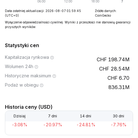
Data ostatniej aktualizacji: 2026-08-07 01:59:45
Źródło danych:
(UTC+0)
CoinGecko
Wyłączenie odpowiedzialności cywilnej: Wyniki z przeszłości nie stanowią gwarancji
przyszłych wyników.
Statystyki cen
Kapitalizacja rynkowa
198.74M
Wolumen 24h
28.54M
Historyczne maksimum
6.70
Podaż w obiegu
836.31M
Historia ceny (USD)
Dzisiaj
7 dni
14 dni
30 dni
-3.08%
-20.97%
-24.81%
-7.76%