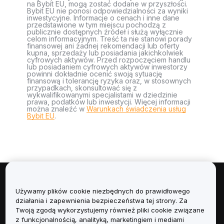
na Bybit EU, mogą zostać dodane w przyszłości.
Bybit EU nie ponosi odpowiedzialności za wyniki
inwestycyjne. Informacje o cenach i inne dane
przedstawione w tym miejscu pochodzą z
publicznie dostępnych źródeł i służą wyłącznie
celom informacyjnym. Treść ta nie stanowi porady
finansowej ani żadnej rekomendacji lub oferty
kupna, sprzedaży lub posiadania jakichkolwiek
cyfrowych aktywów. Przed rozpoczęciem handlu
lub posiadaniem cyfrowych aktywów inwestorzy
powinni dokładnie ocenić swoją sytuację
finansową i tolerancję ryzyka oraz, w stosownych
przypadkach, skonsultować się z
wykwalifikowanymi specjalistami w dziedzinie
prawa, podatków lub inwestycji. Więcej informacji
można znaleźć w
Warunkach świadczenia usług
Bybit EU
.
Informacje
Używamy plików cookie niezbędnych do prawidłowego
działania i zapewnienia bezpieczeństwa tej strony. Za
Usługi
Twoją zgodą wykorzystujemy również pliki cookie związane
z funkcjonalnością, analityką, marketingiem i mediami