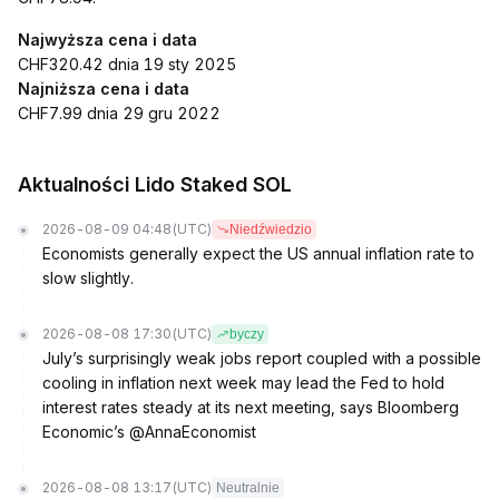
Najwyższa cena i data
CHF320.42 dnia 19 sty 2025
Najniższa cena i data
CHF7.99 dnia 29 gru 2022
Aktualności Lido Staked SOL
2026-08-09 04:48
(UTC)
Niedźwiedzio
Economists generally expect the US annual inflation rate to
slow slightly.
2026-08-08 17:30
(UTC)
byczy
July’s surprisingly weak jobs report coupled with a possible
cooling in inflation next week may lead the Fed to hold
interest rates steady at its next meeting, says Bloomberg
Economic’s @AnnaEconomist
2026-08-08 13:17
(UTC)
Neutralnie