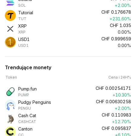
+2.00%
SOL
CHF
0.176678
Tutorial
+231.60%
TUT
CHF
1.035
XRP
0.00%
XRP
CHF
0.999659
USD1
0.00%
USD1
Trendujące monety
Token
Cena i 24H%
CHF
0.00254171
Pump.fun
+10.30%
PUMP
CHF
0.00630258
Pudgy Penguins
+2.00%
PENGU
CHF
0.110983
Cash Cat
+12.70%
CASHCAT
CHF
0.095837
Canton
+6.10%
CC