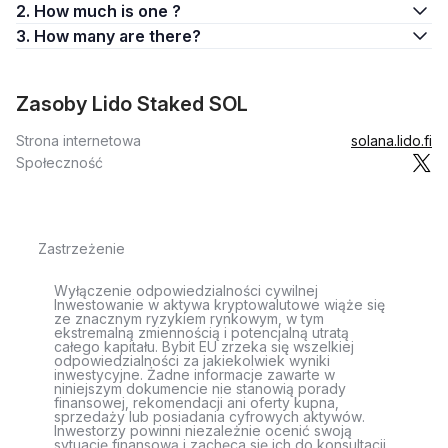
2. How much is one ?
3. How many are there?
Zasoby Lido Staked SOL
Strona internetowa
solana.lido.fi
Społeczność
Zastrzeżenie
Wyłączenie odpowiedzialności cywilnej
Inwestowanie w aktywa kryptowalutowe wiąże się
ze znacznym ryzykiem rynkowym, w tym
ekstremalną zmiennością i potencjalną utratą
całego kapitału. Bybit EU zrzeka się wszelkiej
odpowiedzialności za jakiekolwiek wyniki
inwestycyjne. Żadne informacje zawarte w
niniejszym dokumencie nie stanowią porady
finansowej, rekomendacji ani oferty kupna,
sprzedaży lub posiadania cyfrowych aktywów.
Inwestorzy powinni niezależnie ocenić swoją
sytuację finansową i zachęca się ich do konsultacji