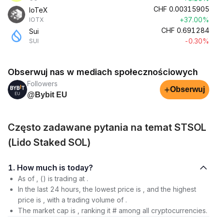
CHF
0.00315905
IoTeX
+37.00%
IOTX
CHF
0.691284
Sui
-0.30%
SUI
Obserwuj nas w mediach społecznościowych
Followers
+
Obserwuj
@Bybit EU
Często zadawane pytania na temat STSOL
(Lido Staked SOL)
1. How much is today?
As of , () is trading at .
In the last 24 hours, the lowest price is , and the highest
price is , with a trading volume of .
The market cap is , ranking it # among all cryptocurrencies.