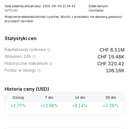
Data ostatniej aktualizacji: 2026-08-09 11:34:45
Źródło danych:
(UTC+0)
CoinGecko
Wyłączenie odpowiedzialności cywilnej: Wyniki z przeszłości nie stanowią gwarancji
przyszłych wyników.
Statystyki cen
Kapitalizacja rynkowa
8.51M
Wolumen 24h
19.48K
Historyczne maksimum
320.42
Podaż w obiegu
106.16K
Historia ceny (USD)
Dzisiaj
7 dni
14 dni
30 dni
+1.77%
+10.98%
+8.14%
+2.28%