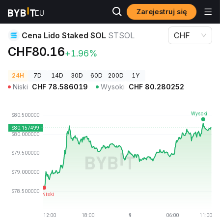
Zarejestruj się
Ceny kryptowalut
Cena Lido Staked SOL STSOL
Cena Lido Staked SOL
STSOL
CHF
CHF80.16
+1.96%
24H
7D
14D
30D
60D
200D
1Y
Niski
CHF
78.586019
Wysoki
CHF
80.280252