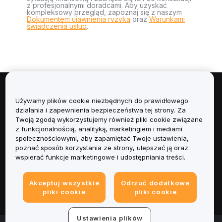
z profesjonalnymi doradcami. Aby uzyskać
kompleksowy przegląd, zapoznaj się z naszym
Dokumentem ujawnienia ryzyka
oraz
Warunkami
świadczenia usług
.
Informacje
Używamy plików cookie niezbędnych do prawidłowego
działania i zapewnienia bezpieczeństwa tej strony. Za
Usługi
Twoją zgodą wykorzystujemy również pliki cookie związane
z funkcjonalnością, analityką, marketingiem i mediami
społecznościowymi, aby zapamiętać Twoje ustawienia,
Obsługa Klienta
poznać sposób korzystania ze strony, ulepszać ją oraz
wspierać funkcje marketingowe i udostępniania treści.
Produkty
Akceptuj wszystkie
Odrzuć dodatkowe
Informacje prawne
pliki cookie
pliki cookie
Ustawienia plików