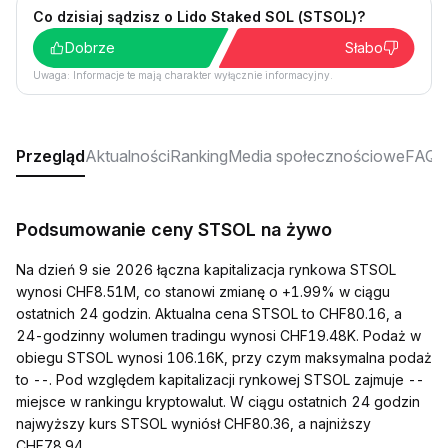
Co dzisiaj sądzisz o Lido Staked SOL (STSOL)?
Dobrze
Słabo
Uwaga: Informacje te mają charakter wyłącznie informacyjny.
Przegląd
Aktualności
Ranking
Media społecznościowe
FAQ
Podsumowanie ceny STSOL na żywo
Na dzień 9 sie 2026 łączna kapitalizacja rynkowa STSOL
wynosi CHF8.51M, co stanowi zmianę o +1.99% w ciągu
ostatnich 24 godzin. Aktualna cena STSOL to CHF80.16, a
24-godzinny wolumen tradingu wynosi CHF19.48K. Podaż w
obiegu STSOL wynosi 106.16K, przy czym maksymalna podaż
to --. Pod względem kapitalizacji rynkowej STSOL zajmuje --
miejsce w rankingu kryptowalut. W ciągu ostatnich 24 godzin
najwyższy kurs STSOL wyniósł CHF80.36, a najniższy
CHF78.94.