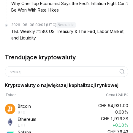
Why One Top Economist Says the Fed’s Inflation Fight Can’t
Be Won With Rate Hikes
2026-08-08 03:01
(UTC)
Neutralnie
TBL Weekly #180: US Treasury & The Fed, Labor Market,
and Liquidity
Trendujące kryptowaluty
Szukaj
Kryptowaluty o największej kapitalizacji rynkowej
Token
Cena i 24H%
CHF
64,931.00
Bitcoin
0.00%
BTC
CHF
1,919.38
Ethereum
+0.10%
ETH
CHF
76.43
Solana