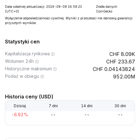
Data ostatniej aktualizacji: 2026-08-08 16:58:23
Źródło danych:
(UTC+0)
CoinGecko
Wyłączenie odpowiedzialności cywilnej: Wyniki z przeszłości nie stanowią gwarancji
przyszłych wyników.
Statystyki cen
Kapitalizacja rynkowa
8.09K
Wolumen 24h
233.67
Historyczne maksimum
0.04143824
Podaż w obiegu
952.00M
Historia ceny (USD)
Dzisiaj
7 dni
14 dni
30 dni
-6.92%
--
--
--