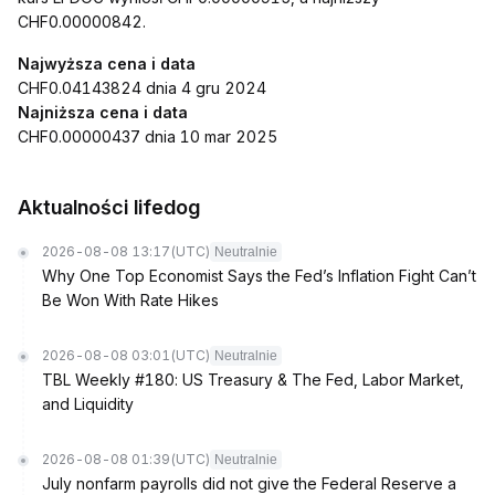
CHF0.00000842.
Najwyższa cena i data
CHF0.04143824 dnia 4 gru 2024
Najniższa cena i data
CHF0.00000437 dnia 10 mar 2025
Aktualności lifedog
2026-08-08 13:17
(UTC)
Neutralnie
Why One Top Economist Says the Fed’s Inflation Fight Can’t
Be Won With Rate Hikes
2026-08-08 03:01
(UTC)
Neutralnie
TBL Weekly #180: US Treasury & The Fed, Labor Market,
and Liquidity
2026-08-08 01:39
(UTC)
Neutralnie
July nonfarm payrolls did not give the Federal Reserve a