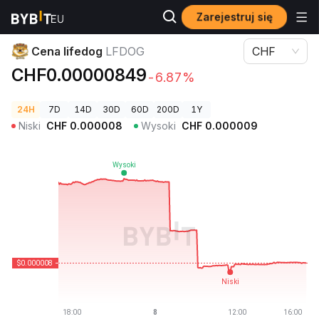
Zarejestruj się
Ceny kryptowalut
Cena lifedog LFDOG
Cena lifedog
LFDOG
CHF
CHF0.00000849
-6.87%
24H
7D
14D
30D
60D
200D
1Y
Niski
CHF
0.000008
Wysoki
CHF
0.000009