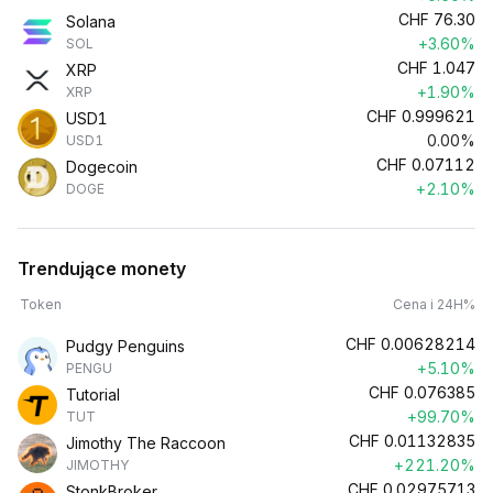
CHF
76.30
Solana
+3.60%
SOL
CHF
1.047
XRP
+1.90%
XRP
CHF
0.999621
USD1
0.00%
USD1
CHF
0.07112
Dogecoin
+2.10%
DOGE
Trendujące monety
Token
Cena i 24H%
CHF
0.00628214
Pudgy Penguins
+5.10%
PENGU
CHF
0.076385
Tutorial
+99.70%
TUT
CHF
0.01132835
Jimothy The Raccoon
+221.20%
JIMOTHY
CHF
0.02975713
StonkBroker