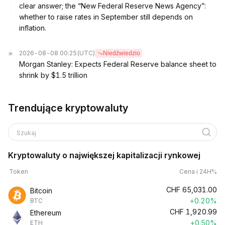
clear answer; the “New Federal Reserve News Agency”:
whether to raise rates in September still depends on
inflation.
2026-08-08 00:25
(UTC)
Niedźwiedzio
Morgan Stanley: Expects Federal Reserve balance sheet to
shrink by $1.5 trillion
Trendujące kryptowaluty
Szukaj
Kryptowaluty o największej kapitalizacji rynkowej
Token
Cena i 24H%
CHF
65,031.00
Bitcoin
+0.20%
BTC
CHF
1,920.99
Ethereum
+0.50%
ETH