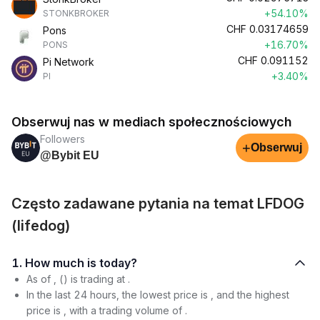
+54.10%
STONKBROKER
CHF
0.03174659
Pons
+16.70%
PONS
CHF
0.091152
Pi Network
+3.40%
PI
Obserwuj nas w mediach społecznościowych
Followers
+
Obserwuj
@Bybit EU
Często zadawane pytania na temat LFDOG
(lifedog)
1. How much is today?
As of , () is trading at .
In the last 24 hours, the lowest price is , and the highest
price is , with a trading volume of .