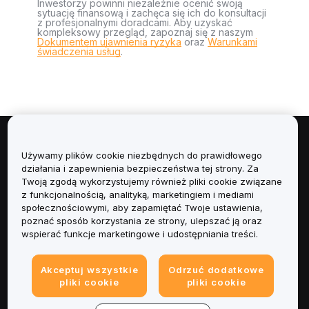
Inwestorzy powinni niezależnie ocenić swoją
sytuację finansową i zachęca się ich do konsultacji
z profesjonalnymi doradcami. Aby uzyskać
kompleksowy przegląd, zapoznaj się z naszym
Dokumentem ujawnienia ryzyka
oraz
Warunkami
świadczenia usług
.
Informacje
Używamy plików cookie niezbędnych do prawidłowego
działania i zapewnienia bezpieczeństwa tej strony. Za
Usługi
Twoją zgodą wykorzystujemy również pliki cookie związane
z funkcjonalnością, analityką, marketingiem i mediami
społecznościowymi, aby zapamiętać Twoje ustawienia,
Obsługa Klienta
poznać sposób korzystania ze strony, ulepszać ją oraz
wspierać funkcje marketingowe i udostępniania treści.
Produkty
Akceptuj wszystkie
Odrzuć dodatkowe
Informacje prawne
pliki cookie
pliki cookie