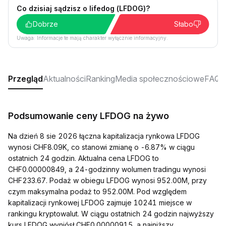
Co dzisiaj sądzisz o lifedog (LFDOG)?
Dobrze
Słabo
Uwaga: Informacje te mają charakter wyłącznie informacyjny.
Przegląd
Aktualności
Ranking
Media społecznościowe
FAQ
Podsumowanie ceny LFDOG na żywo
Na dzień 8 sie 2026 łączna kapitalizacja rynkowa LFDOG
wynosi CHF8.09K, co stanowi zmianę o -6.87% w ciągu
ostatnich 24 godzin. Aktualna cena LFDOG to
CHF0.00000849, a 24-godzinny wolumen tradingu wynosi
CHF233.67. Podaż w obiegu LFDOG wynosi 952.00M, przy
czym maksymalna podaż to 952.00M. Pod względem
kapitalizacji rynkowej LFDOG zajmuje 10241 miejsce w
rankingu kryptowalut. W ciągu ostatnich 24 godzin najwyższy
kurs LFDOG wyniósł CHF0.00000915, a najniższy