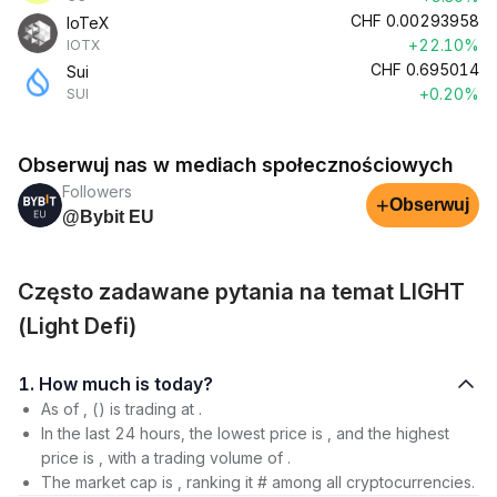
CHF
0.00293958
IoTeX
+22.10%
IOTX
CHF
0.695014
Sui
+0.20%
SUI
Obserwuj nas w mediach społecznościowych
Followers
+
Obserwuj
@Bybit EU
Często zadawane pytania na temat LIGHT
(Light Defi)
1. How much is today?
As of , () is trading at .
In the last 24 hours, the lowest price is , and the highest
price is , with a trading volume of .
The market cap is , ranking it # among all cryptocurrencies.