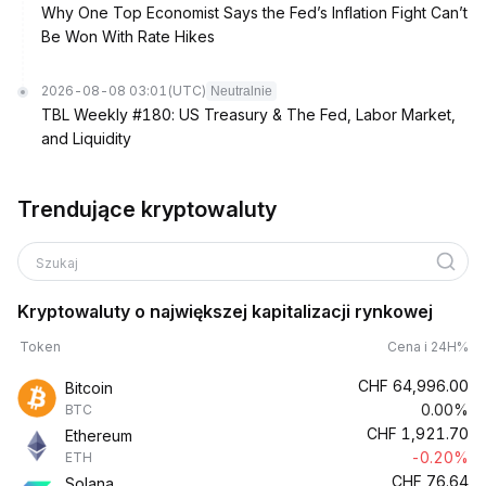
Why One Top Economist Says the Fed’s Inflation Fight Can’t
Be Won With Rate Hikes
2026-08-08 03:01
(UTC)
Neutralnie
TBL Weekly #180: US Treasury & The Fed, Labor Market,
and Liquidity
Trendujące kryptowaluty
Szukaj
Kryptowaluty o największej kapitalizacji rynkowej
Token
Cena i 24H%
CHF
64,996.00
Bitcoin
0.00%
BTC
CHF
1,921.70
Ethereum
-0.20%
ETH
CHF
76.64
Solana