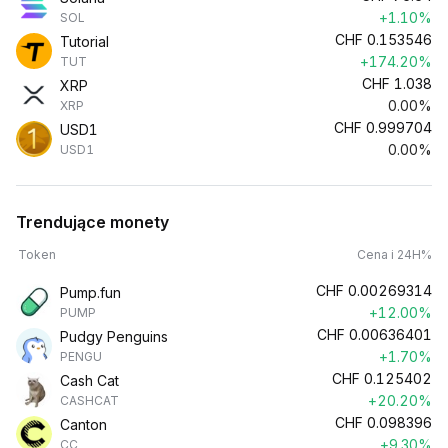
+1.10%
SOL
CHF
0.153546
Tutorial
+174.20%
TUT
CHF
1.038
XRP
0.00%
XRP
CHF
0.999704
USD1
0.00%
USD1
Trendujące monety
Token
Cena i 24H%
CHF
0.00269314
Pump.fun
+12.00%
PUMP
CHF
0.00636401
Pudgy Penguins
+1.70%
PENGU
CHF
0.125402
Cash Cat
+20.20%
CASHCAT
CHF
0.098396
Canton
+9.30%
CC