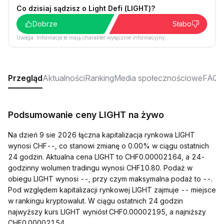
Co dzisiaj sądzisz o Light Defi (LIGHT)?
Dobrze
Słabo
Uwaga: Informacje te mają charakter wyłącznie informacyjny.
Przegląd
Aktualności
Ranking
Media społecznościowe
FAQ
Podsumowanie ceny LIGHT na żywo
Na dzień 9 sie 2026 łączna kapitalizacja rynkowa LIGHT
wynosi CHF--, co stanowi zmianę o 0.00% w ciągu ostatnich
24 godzin. Aktualna cena LIGHT to CHF0.00002164, a 24-
godzinny wolumen tradingu wynosi CHF10.80. Podaż w
obiegu LIGHT wynosi --, przy czym maksymalna podaż to --.
Pod względem kapitalizacji rynkowej LIGHT zajmuje -- miejsce
w rankingu kryptowalut. W ciągu ostatnich 24 godzin
najwyższy kurs LIGHT wyniósł CHF0.00002195, a najniższy
CHF0.00002154.