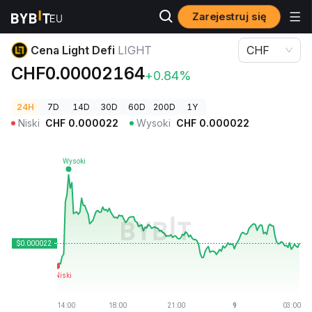
Zarejestruj się
Ceny kryptowalut
Cena Light Defi LIGHT
Cena Light Defi
LIGHT
CHF
CHF0.00002164
+0.84%
24H
7D
14D
30D
60D
200D
1Y
Niski
CHF
0.000022
Wysoki
CHF
0.000022