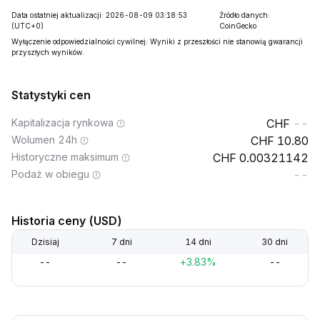
Data ostatniej aktualizacji: 2026-08-09 03:18:53
Źródło danych:
(UTC+0)
CoinGecko
Wyłączenie odpowiedzialności cywilnej: Wyniki z przeszłości nie stanowią gwarancji
przyszłych wyników.
Statystyki cen
Kapitalizacja rynkowa
--
Wolumen 24h
10.80
Historyczne maksimum
0.00321142
Podaż w obiegu
--
Historia ceny (USD)
Dzisiaj
7 dni
14 dni
30 dni
--
--
+3.83%
--