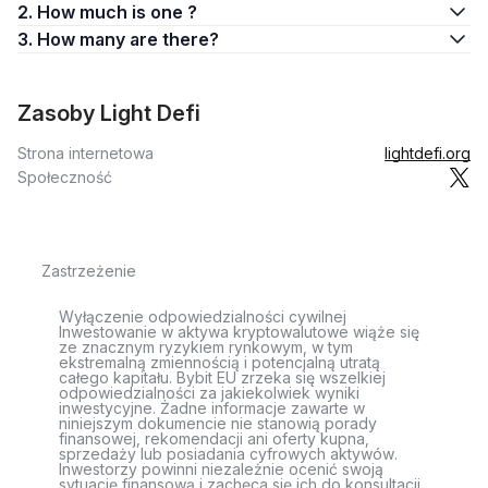
2. How much is one ?
3. How many are there?
Zasoby Light Defi
Strona internetowa
lightdefi.org
Społeczność
Zastrzeżenie
Wyłączenie odpowiedzialności cywilnej
Inwestowanie w aktywa kryptowalutowe wiąże się
ze znacznym ryzykiem rynkowym, w tym
ekstremalną zmiennością i potencjalną utratą
całego kapitału. Bybit EU zrzeka się wszelkiej
odpowiedzialności za jakiekolwiek wyniki
inwestycyjne. Żadne informacje zawarte w
niniejszym dokumencie nie stanowią porady
finansowej, rekomendacji ani oferty kupna,
sprzedaży lub posiadania cyfrowych aktywów.
Inwestorzy powinni niezależnie ocenić swoją
sytuację finansową i zachęca się ich do konsultacji