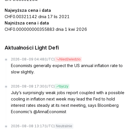
Najwyższa cena i data
CHF0.00321142 dnia 17 lis 2021
Najniższa cena i data
CHF0.000000000355883 dnia 1 kwi 2026
Aktualności Light Defi
2026-08-09 04:48
(UTC)
Niedźwiedzio
Economists generally expect the US annual inflation rate to
slow slightly.
2026-08-08 17:30
(UTC)
byczy
July’s surprisingly weak jobs report coupled with a possible
cooling in inflation next week may lead the Fed to hold
interest rates steady at its next meeting, says Bloomberg
Economic’s @AnnaEconomist
2026-08-08 13:17
(UTC)
Neutralnie