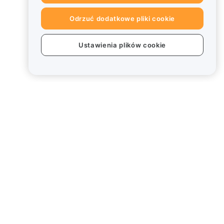
Odrzuć dodatkowe pliki cookie
Ustawienia plików cookie
Informacje prawne
Polityka dotycząca konfliktu
interesów
Podsumowanie polityki
powiernictwa i zarządzania
Informacje ESG
Biuletyny informacyjne
kryptoaktywów