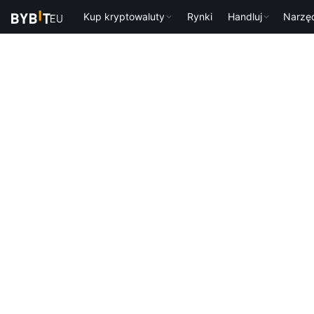
Kup kryptowaluty
Rynki
Handluj
Narzę