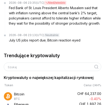
2026-08-06 23:35
(UTC)
Niedźwiedzio
Fed Bank of St. Louis President Alberto Musalem said that
with inflation running above the central bank’s 2% target,
policymakers cannot afford to tolerate higher inflation while
they wait for the possibility of stronger productivity growth.
2026-08-06 23:13
(UTC)
Neutralnie
July US jobs report due; Bitcoin reaction eyed
Trendujące kryptowaluty
Szukaj
Kryptowaluty o największej kapitalizacji rynkowej
Token
Cena i 24H%
CHF
64,237.00
Bitcoin
-0.40%
BTC
CHF
1,897.26
Ethereum