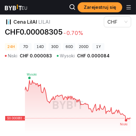
Zarejestruj się
Ceny kryptowalut
Cena LilAI LILAI
Cena LilAI
LILAI
CHF
CHF0.00008305
-0.70%
24H
7D
14D
30D
60D
200D
1Y
Niski
CHF
0.000083
Wysoki
CHF
0.000084