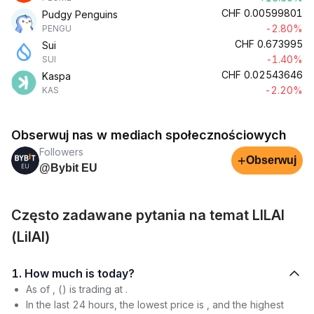
CHF
0.00599801
Pudgy Penguins
-2.80%
PENGU
CHF
0.673995
Sui
-1.40%
SUI
CHF
0.02543646
Kaspa
-2.20%
KAS
Obserwuj nas w mediach społecznościowych
Followers
+
Obserwuj
@Bybit EU
Często zadawane pytania na temat LILAI
(LilAI)
1. How much is today?
As of , () is trading at .
In the last 24 hours, the lowest price is , and the highest