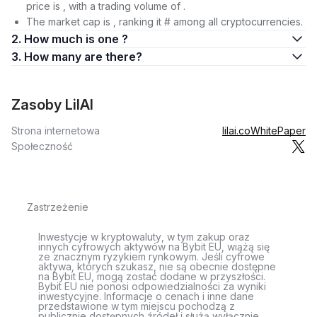
price is , with a trading volume of .
The market cap is , ranking it # among all cryptocurrencies.
2. How much is one ?
3. How many are there?
Zasoby LilAI
Strona internetowa
lilai.co
WhitePaper
Społeczność
Zastrzeżenie
Inwestycje w kryptowaluty, w tym zakup oraz
innych cyfrowych aktywów na Bybit EU, wiążą się
ze znacznym ryzykiem rynkowym. Jeśli cyfrowe
aktywa, których szukasz, nie są obecnie dostępne
na Bybit EU, mogą zostać dodane w przyszłości.
Bybit EU nie ponosi odpowiedzialności za wyniki
inwestycyjne. Informacje o cenach i inne dane
przedstawione w tym miejscu pochodzą z
publicznie dostępnych źródeł i służą wyłącznie