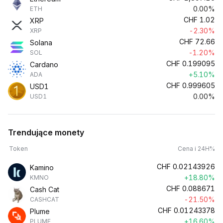
0.00%
ETH
CHF
1.02
XRP
-2.30%
XRP
CHF
72.66
Solana
-1.20%
SOL
CHF
0.199095
Cardano
+5.10%
ADA
CHF
0.999605
USD1
0.00%
USD1
Trendujące monety
Token
Cena i 24H%
CHF
0.02143926
Kamino
+18.80%
KMNO
CHF
0.088671
Cash Cat
-21.50%
CASHCAT
CHF
0.01243378
Plume
+16.60%
PLUME