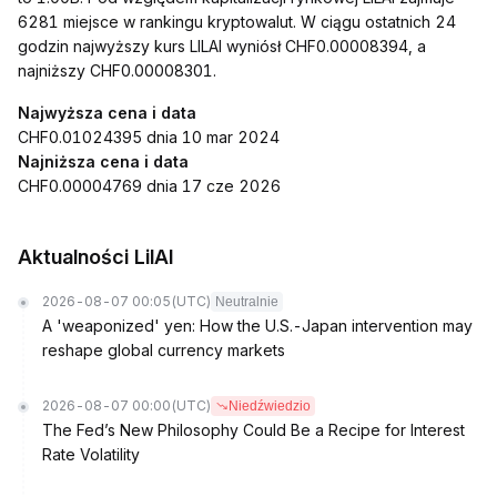
6281 miejsce w rankingu kryptowalut. W ciągu ostatnich 24
godzin najwyższy kurs LILAI wyniósł CHF0.00008394, a
najniższy CHF0.00008301.
Najwyższa cena i data
CHF0.01024395 dnia 10 mar 2024
Najniższa cena i data
CHF0.00004769 dnia 17 cze 2026
Aktualności LilAI
2026-08-07 00:05
(UTC)
Neutralnie
A 'weaponized' yen: How the U.S.-Japan intervention may
reshape global currency markets
2026-08-07 00:00
(UTC)
Niedźwiedzio
The Fed’s New Philosophy Could Be a Recipe for Interest
Rate Volatility