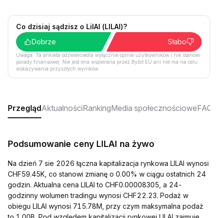
Co dzisiaj sądzisz o LilAI (LILAI)?
Dobrze
Słabo
Uwaga: Ta ankieta odzwierciedla wyłącznie opinie użytkowników i nie stanowi
porady finansowej. Nie jest ona wspierana przez Bybit EU ani nie ma na celu
wskazywania przyszłych wyników.
Przegląd
Aktualności
Ranking
Media społecznościowe
FAQ
Podsumowanie ceny LILAI na żywo
Na dzień 7 sie 2026 łączna kapitalizacja rynkowa LILAI wynosi
CHF59.45K, co stanowi zmianę o 0.00% w ciągu ostatnich 24
godzin. Aktualna cena LILAI to CHF0.00008305, a 24-
godzinny wolumen tradingu wynosi CHF22.23. Podaż w
obiegu LILAI wynosi 715.78M, przy czym maksymalna podaż
to 1.00B. Pod względem kapitalizacji rynkowej LILAI zajmuje