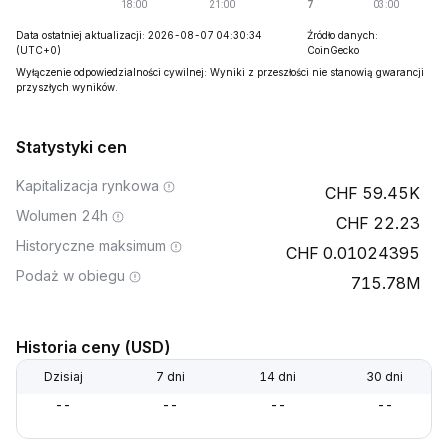
Data ostatniej aktualizacji: 2026-08-07 04:30:34
Źródło danych:
(UTC+0)
CoinGecko
Wyłączenie odpowiedzialności cywilnej: Wyniki z przeszłości nie stanowią gwarancji
przyszłych wyników.
Statystyki cen
Kapitalizacja rynkowa
59.45K
Wolumen 24h
22.23
Historyczne maksimum
0.01024395
Podaż w obiegu
715.78M
Historia ceny (USD)
Dzisiaj
7 dni
14 dni
30 dni
--
--
--
--