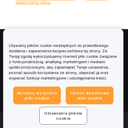
świadczenia usług
.
Informacje
Używamy plików cookie niezbędnych do prawidłowego
działania i zapewnienia bezpieczeństwa tej strony. Za
Usługi
Twoją zgodą wykorzystujemy również pliki cookie związane
z funkcjonalnością, analityką, marketingiem i mediami
społecznościowymi, aby zapamiętać Twoje ustawienia,
Obsługa Klienta
poznać sposób korzystania ze strony, ulepszać ją oraz
wspierać funkcje marketingowe i udostępniania treści.
Produkty
Akceptuj wszystkie
Odrzuć dodatkowe
Informacje prawne
pliki cookie
pliki cookie
Ustawienia plików
© 2025-2026 Bybit.eu. All rights reserved.
cookie
Warunki świadczenia usług
|
Polityka Prywatności
|
Dane