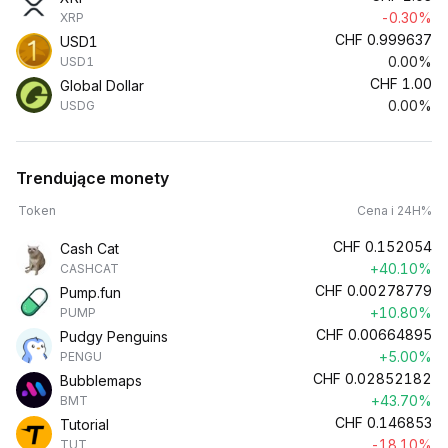
-0.30%
XRP
CHF
0.999637
USD1
0.00%
USD1
CHF
1.00
Global Dollar
0.00%
USDG
Trendujące monety
Token
Cena i 24H%
CHF
0.152054
Cash Cat
+40.10%
CASHCAT
CHF
0.00278779
Pump.fun
+10.80%
PUMP
CHF
0.00664895
Pudgy Penguins
+5.00%
PENGU
CHF
0.02852182
Bubblemaps
+43.70%
BMT
CHF
0.146853
Tutorial
-18.10%
TUT