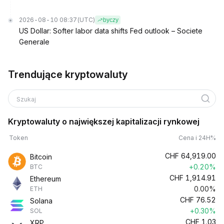
2026-08-10 08:37
(UTC)
byczy
US Dollar: Softer labor data shifts Fed outlook – Societe
Generale
Trendujące kryptowaluty
Szukaj
Kryptowaluty o największej kapitalizacji rynkowej
Token
Cena i 24H%
CHF
64,919.00
Bitcoin
+0.20%
BTC
CHF
1,914.91
Ethereum
0.00%
ETH
CHF
76.52
Solana
+0.30%
SOL
CHF
1.03
XRP