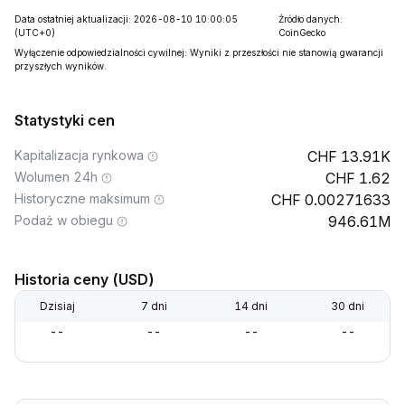
Data ostatniej aktualizacji: 2026-08-10 10:00:05
Źródło danych:
(UTC+0)
CoinGecko
Wyłączenie odpowiedzialności cywilnej: Wyniki z przeszłości nie stanowią gwarancji
przyszłych wyników.
Statystyki cen
Kapitalizacja rynkowa
13.91K
Wolumen 24h
1.62
Historyczne maksimum
0.00271633
Podaż w obiegu
946.61M
Historia ceny (USD)
Dzisiaj
7 dni
14 dni
30 dni
--
--
--
--