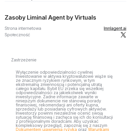
Zasoby Liminal Agent by Virtuals
Strona internetowa
lmnlagent.ai
Społeczność
Zastrzeżenie
Wyłączenie odpowiedzialności cywilnej
Inwestowanie w aktywa kryptowalutowe wiąże się
ze znacznym ryzykiem rynkowym, w tym
ekstremalną zmiennością i potencjalną utratą
całego kapitału. Bybit EU zrzeka się wszelkiej
odpowiedzialności za jakiekolwiek wyniki
inwestycyjne. Żadne informacje zawarte w
niniejszym dokumencie nie stanowią porady
finansowej, rekomendacji ani oferty kupna,
sprzedaży lub posiadania cyfrowych aktywów.
Inwestorzy powinni niezależnie ocenić swoją
sytuację finansową i zachęca się ich do konsultacji
z profesjonalnymi doradcami. Aby uzyskać
kompleksowy przegląd, zapoznaj się z naszym
Dokumentem ujawnienia ryzyka
oraz
Warunkami