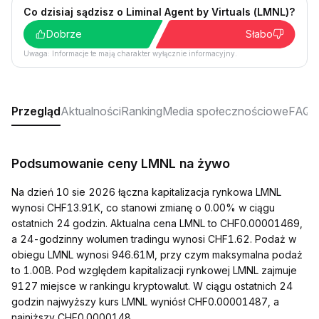
Co dzisiaj sądzisz o Liminal Agent by Virtuals (LMNL)?
Dobrze
Słabo
Uwaga: Informacje te mają charakter wyłącznie informacyjny.
Przegląd
Aktualności
Ranking
Media społecznościowe
FAQ
Podsumowanie ceny LMNL na żywo
Na dzień 10 sie 2026 łączna kapitalizacja rynkowa LMNL
wynosi CHF13.91K, co stanowi zmianę o 0.00% w ciągu
ostatnich 24 godzin. Aktualna cena LMNL to CHF0.00001469,
a 24-godzinny wolumen tradingu wynosi CHF1.62. Podaż w
obiegu LMNL wynosi 946.61M, przy czym maksymalna podaż
to 1.00B. Pod względem kapitalizacji rynkowej LMNL zajmuje
9127 miejsce w rankingu kryptowalut. W ciągu ostatnich 24
godzin najwyższy kurs LMNL wyniósł CHF0.00001487, a
najniższy CHF0.0000148.