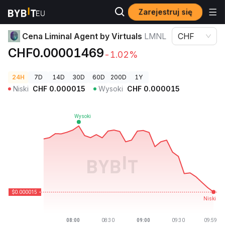
Zarejestruj się
Ceny kryptowalut
Cena Liminal Agent by Virtuals LMNL
Cena Liminal Agent by Virtuals
LMNL
CHF
CHF0.00001469
-1.02%
24H
7D
14D
30D
60D
200D
1Y
Niski
CHF
0.000015
Wysoki
CHF
0.000015