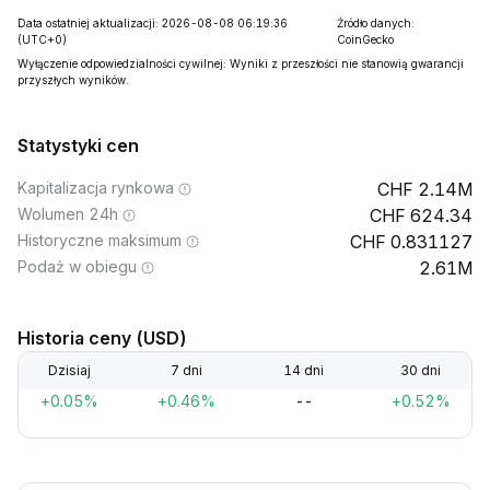
Data ostatniej aktualizacji: 2026-08-08 06:19:36
Źródło danych:
(UTC+0)
CoinGecko
Wyłączenie odpowiedzialności cywilnej: Wyniki z przeszłości nie stanowią gwarancji
przyszłych wyników.
Statystyki cen
Kapitalizacja rynkowa
2.14M
Wolumen 24h
624.34
Historyczne maksimum
0.831127
Podaż w obiegu
2.61M
Historia ceny (USD)
Dzisiaj
7 dni
14 dni
30 dni
+0.05%
+0.46%
--
+0.52%