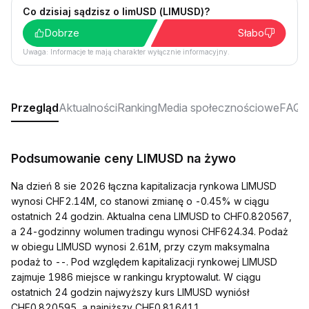
Co dzisiaj sądzisz o limUSD (LIMUSD)?
Dobrze
Słabo
Uwaga: Informacje te mają charakter wyłącznie informacyjny.
Przegląd
Aktualności
Ranking
Media społecznościowe
FAQ
Podsumowanie ceny LIMUSD na żywo
Na dzień 8 sie 2026 łączna kapitalizacja rynkowa LIMUSD
wynosi CHF2.14M, co stanowi zmianę o -0.45% w ciągu
ostatnich 24 godzin. Aktualna cena LIMUSD to CHF0.820567,
a 24-godzinny wolumen tradingu wynosi CHF624.34. Podaż
w obiegu LIMUSD wynosi 2.61M, przy czym maksymalna
podaż to --. Pod względem kapitalizacji rynkowej LIMUSD
zajmuje 1986 miejsce w rankingu kryptowalut. W ciągu
ostatnich 24 godzin najwyższy kurs LIMUSD wyniósł
CHF0.820595, a najniższy CHF0.816411.