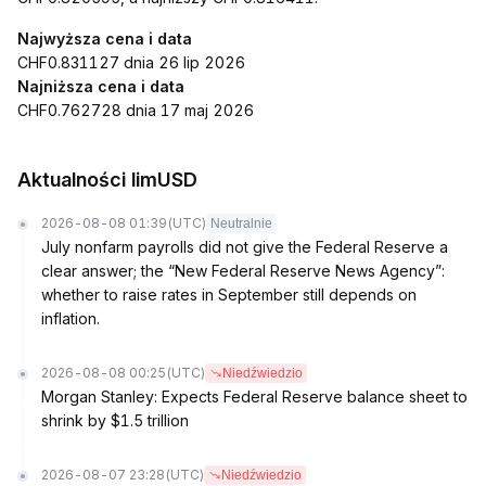
Najwyższa cena i data
CHF0.831127 dnia 26 lip 2026
Najniższa cena i data
CHF0.762728 dnia 17 maj 2026
Aktualności limUSD
2026-08-08 01:39
(UTC)
Neutralnie
July nonfarm payrolls did not give the Federal Reserve a
clear answer; the “New Federal Reserve News Agency”:
whether to raise rates in September still depends on
inflation.
2026-08-08 00:25
(UTC)
Niedźwiedzio
Morgan Stanley: Expects Federal Reserve balance sheet to
shrink by $1.5 trillion
2026-08-07 23:28
(UTC)
Niedźwiedzio