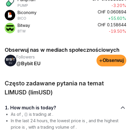
-3.20%
PUMP
CHF
0.060894
Biconomy
+55.60%
BICO
CHF
0.158644
Bitway
-19.50%
BTW
Obserwuj nas w mediach społecznościowych
Followers
+
Obserwuj
@Bybit EU
Często zadawane pytania na temat
LIMUSD (limUSD)
1. How much is today?
As of , () is trading at .
In the last 24 hours, the lowest price is , and the highest
price is , with a trading volume of .