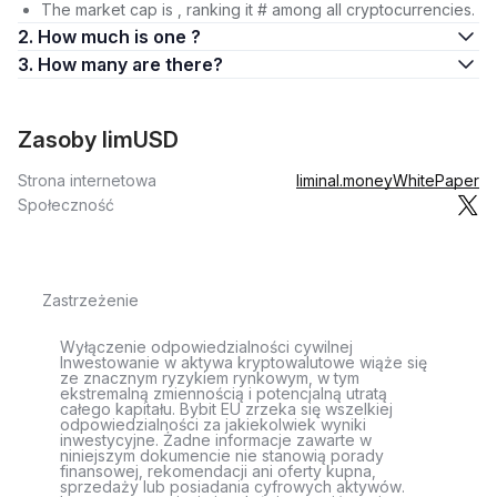
The market cap is , ranking it # among all cryptocurrencies.
2. How much is one ?
3. How many are there?
Zasoby limUSD
Strona internetowa
liminal.money
WhitePaper
Społeczność
Zastrzeżenie
Wyłączenie odpowiedzialności cywilnej
Inwestowanie w aktywa kryptowalutowe wiąże się
ze znacznym ryzykiem rynkowym, w tym
ekstremalną zmiennością i potencjalną utratą
całego kapitału. Bybit EU zrzeka się wszelkiej
odpowiedzialności za jakiekolwiek wyniki
inwestycyjne. Żadne informacje zawarte w
niniejszym dokumencie nie stanowią porady
finansowej, rekomendacji ani oferty kupna,
sprzedaży lub posiadania cyfrowych aktywów.