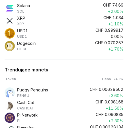
CHF
74.69
Solana
+2.60%
SOL
CHF
1.034
XRP
+1.10%
XRP
CHF
0.999917
USD1
0.00%
USD1
CHF
0.070257
Dogecoin
+1.70%
DOGE
Trendujące monety
Token
Cena i 24H%
CHF
0.00629502
Pudgy Penguins
+3.60%
PENGU
CHF
0.098168
Cash Cat
+11.50%
CASHCAT
CHF
0.090835
Pi Network
+2.30%
PI
CHF
0.00228134
Pump.fun