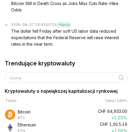
Bitcoin Still in Death Cross as Jobs Miss Cuts Rate-Hike
Odds
2026-08-07 19:45
(UTC)
byczy
The dollar fell Friday after soft US labor data reduced
expectations that the Federal Reserve will raise interest
rates in the near term.
Trendujące kryptowaluty
Szukaj
Kryptowaluty o największej kapitalizacji rynkowej
Token
Cena i 24H%
CHF
64,933.00
Bitcoin
+1.20%
BTC
CHF
1,915.16
Ethereum
+1.00%
ETH