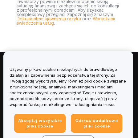
Inwestorzy powinni niezależnie ocenić swoją
sytuację finansową i zachęca się ich do konsultacji
z profesjonalnymi doradcami. Aby uzyskać
kompleksowy przegląd, zapoznaj się z naszym
Dokumentem ujawnienia ryzyka
oraz
Warunkami
świadczenia usług
.
Informacje
Używamy plików cookie niezbędnych do prawidłowego
działania i zapewnienia bezpieczeństwa tej strony. Za
Usługi
Twoją zgodą wykorzystujemy również pliki cookie związane
z funkcjonalnością, analityką, marketingiem i mediami
społecznościowymi, aby zapamiętać Twoje ustawienia,
Obsługa Klienta
poznać sposób korzystania ze strony, ulepszać ją oraz
wspierać funkcje marketingowe i udostępniania treści.
Produkty
Akceptuj wszystkie
Odrzuć dodatkowe
Informacje prawne
pliki cookie
pliki cookie