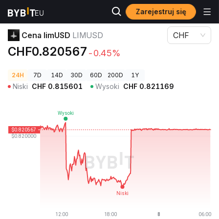
Zarejestruj się
Ceny kryptowalut
Cena limUSD LIMUSD
Cena limUSD
LIMUSD
CHF
CHF0.820567
-0.45%
24H
7D
14D
30D
60D
200D
1Y
Niski
CHF
0.815601
Wysoki
CHF
0.821169