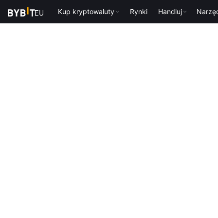
Kup kryptowaluty
Rynki
Handluj
Narzę