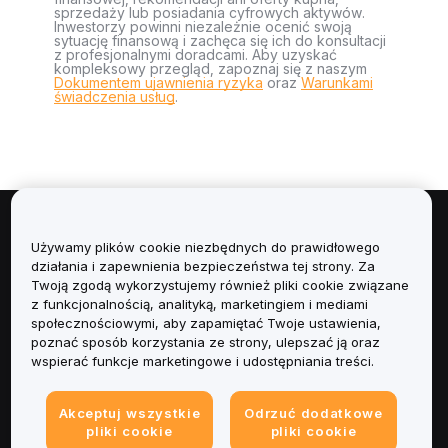
sprzedaży lub posiadania cyfrowych aktywów.
Inwestorzy powinni niezależnie ocenić swoją
sytuację finansową i zachęca się ich do konsultacji
z profesjonalnymi doradcami. Aby uzyskać
kompleksowy przegląd, zapoznaj się z naszym
Dokumentem ujawnienia ryzyka
oraz
Warunkami
świadczenia usług
.
Informacje
Używamy plików cookie niezbędnych do prawidłowego
działania i zapewnienia bezpieczeństwa tej strony. Za
Usługi
Twoją zgodą wykorzystujemy również pliki cookie związane
z funkcjonalnością, analityką, marketingiem i mediami
społecznościowymi, aby zapamiętać Twoje ustawienia,
Obsługa Klienta
poznać sposób korzystania ze strony, ulepszać ją oraz
wspierać funkcje marketingowe i udostępniania treści.
Produkty
Akceptuj wszystkie
Odrzuć dodatkowe
Informacje prawne
pliki cookie
pliki cookie