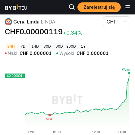
Zarejestruj się
Ceny kryptowalut
Cena Linda LINDA
Cena Linda
LINDA
CHF
CHF0.00000119
+0.34%
24H
7D
14D
30D
60D
200D
1Y
Niski
CHF
0.000001
Wysoki
CHF
0.000001