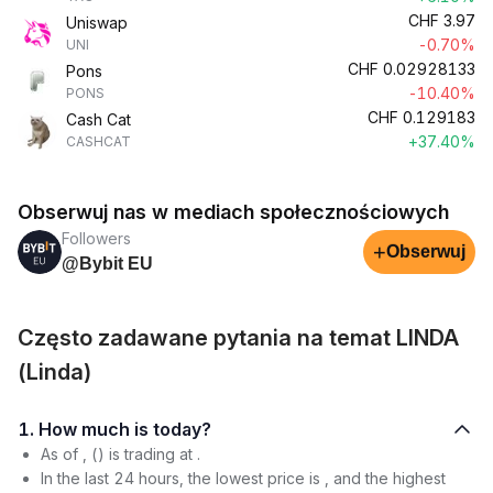
CHF
3.97
Uniswap
-0.70%
UNI
CHF
0.02928133
Pons
-10.40%
PONS
CHF
0.129183
Cash Cat
+37.40%
CASHCAT
Obserwuj nas w mediach społecznościowych
Followers
+
Obserwuj
@Bybit EU
Często zadawane pytania na temat LINDA
(Linda)
1. How much is today?
As of , () is trading at .
In the last 24 hours, the lowest price is , and the highest