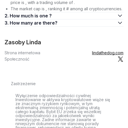
price is , with a trading volume of .
The market cap is , ranking it # among all cryptocurrencies.
2. How much is one ?
3. How many are there?
Zasoby Linda
Strona internetowa
lindathedog.com
Społeczność
Zastrzeżenie
Wyłączenie odpowiedzialności cywilnej
Inwestowanie w aktywa kryptowalutowe wiąże się
ze znacznym ryzykiem rynkowym, w tym
ekstremalną zmiennością i potencjalną utratą
całego kapitału. Bybit EU zrzeka się wszelkiej
odpowiedzialności za jakiekolwiek wyniki
inwestycyjne. Żadne informacje zawarte w
niniejszym dokumencie nie stanowią porady
finansowej, rekomendacji ani oferty kupna,