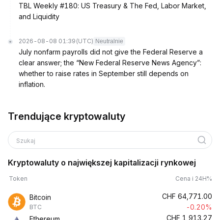
TBL Weekly #180: US Treasury & The Fed, Labor Market,
and Liquidity
2026-08-08 01:39
(UTC)
Neutralnie
July nonfarm payrolls did not give the Federal Reserve a
clear answer; the “New Federal Reserve News Agency”:
whether to raise rates in September still depends on
inflation.
Trendujące kryptowaluty
Szukaj
Kryptowaluty o największej kapitalizacji rynkowej
Token
Cena i 24H%
CHF
64,771.00
Bitcoin
-0.20%
BTC
CHF
1,913.27
Ethereum