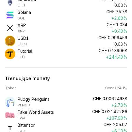
0.00%
ETH
CHF
75.78
Solana
+2.60%
SOL
CHF
1.034
XRP
+0.40%
XRP
CHF
0.999459
USD1
0.00%
USD1
CHF
0.139068
Tutorial
+244.40%
TUT
Trendujące monety
Token
Cena i 24H%
CHF
0.00624938
Pudgy Penguins
+2.70%
PENGU
CHF
0.02142286
Fake World Assets
+107.90%
FWA
CHF
205.07
Bittensor
+6.10%
TAO