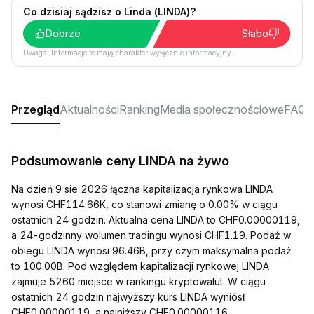
Co dzisiaj sądzisz o Linda (LINDA)?
Dobrze
Słabo
Uwaga: Informacje te mają charakter wyłącznie informacyjny.
Przegląd
Aktualności
Ranking
Media społecznościowe
FAQ
Podsumowanie ceny LINDA na żywo
Na dzień 9 sie 2026 łączna kapitalizacja rynkowa LINDA
wynosi CHF114.66K, co stanowi zmianę o 0.00% w ciągu
ostatnich 24 godzin. Aktualna cena LINDA to CHF0.00000119,
a 24-godzinny wolumen tradingu wynosi CHF1.19. Podaż w
obiegu LINDA wynosi 96.46B, przy czym maksymalna podaż
to 100.00B. Pod względem kapitalizacji rynkowej LINDA
zajmuje 5260 miejsce w rankingu kryptowalut. W ciągu
ostatnich 24 godzin najwyższy kurs LINDA wyniósł
CHF0.00000119, a najniższy CHF0.00000116.