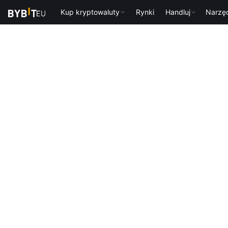
Kup kryptowaluty
Rynki
Handluj
Narzę