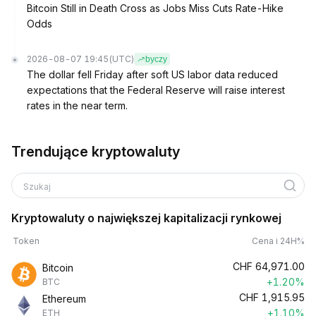
Bitcoin Still in Death Cross as Jobs Miss Cuts Rate-Hike
Odds
2026-08-07 19:45
(UTC)
byczy
The dollar fell Friday after soft US labor data reduced
expectations that the Federal Reserve will raise interest
rates in the near term.
Trendujące kryptowaluty
Szukaj
Kryptowaluty o największej kapitalizacji rynkowej
Token
Cena i 24H%
CHF
64,971.00
Bitcoin
+1.20%
BTC
CHF
1,915.95
Ethereum
+1.10%
ETH