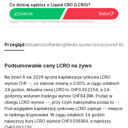
Co dzisiaj sądzisz o Liquid CRO (LCRO)?
Dobrze
Słabo
Uwaga: Informacje te mają charakter wyłącznie informacyjny.
Przegląd
Aktualności
Ranking
Media społecznościowe
FAQ
Podsumowanie ceny LCRO na żywo
Na dzień 8 sie 2026 łączna kapitalizacja rynkowa LCRO
wynosi CHF--, co stanowi zmianę o 0.00% w ciągu ostatnich
24 godzin. Aktualna cena LCRO to CHF0.052254, a 24-
godzinny wolumen tradingu wynosi CHF94.38K. Podaż w
obiegu LCRO wynosi --, przy czym maksymalna podaż to --.
Pod względem kapitalizacji rynkowej LCRO zajmuje -- miejsce
w rankingu kryptowalut. W ciągu ostatnich 24 godzin
najwyższy kurs LCRO wyniósł CHF0.056364, a najniższy
CHF0.052234.