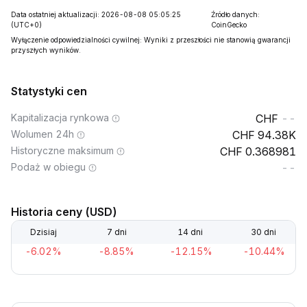
Data ostatniej aktualizacji: 2026-08-08 05:05:25
Źródło danych:
(UTC+0)
CoinGecko
Wyłączenie odpowiedzialności cywilnej: Wyniki z przeszłości nie stanowią gwarancji
przyszłych wyników.
Statystyki cen
Kapitalizacja rynkowa
--
Wolumen 24h
94.38K
Historyczne maksimum
0.368981
Podaż w obiegu
--
Historia ceny (USD)
Dzisiaj
7 dni
14 dni
30 dni
-6.02%
-8.85%
-12.15%
-10.44%