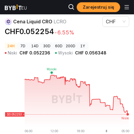
Zarejestruj się
Ceny kryptowalut
Cena Liquid CRO LCRO
Cena Liquid CRO
LCRO
CHF
CHF0.052254
-6.55%
24H
7D
14D
30D
60D
200D
1Y
Niski
CHF
0.052236
Wysoki
CHF
0.056348