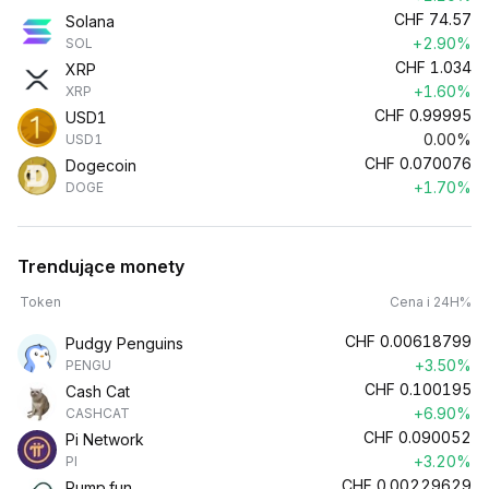
CHF
74.57
Solana
+2.90%
SOL
CHF
1.034
XRP
+1.60%
XRP
CHF
0.99995
USD1
0.00%
USD1
CHF
0.070076
Dogecoin
+1.70%
DOGE
Trendujące monety
Token
Cena i 24H%
CHF
0.00618799
Pudgy Penguins
+3.50%
PENGU
CHF
0.100195
Cash Cat
+6.90%
CASHCAT
CHF
0.090052
Pi Network
+3.20%
PI
CHF
0.00229629
Pump.fun