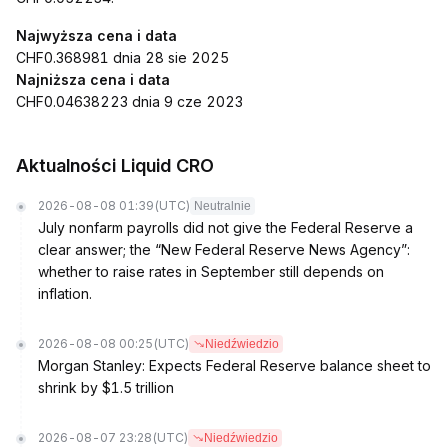
Najwyższa cena i data
CHF0.368981 dnia 28 sie 2025
Najniższa cena i data
CHF0.04638223 dnia 9 cze 2023
Aktualności Liquid CRO
2026-08-08 01:39
(UTC)
Neutralnie
July nonfarm payrolls did not give the Federal Reserve a
clear answer; the “New Federal Reserve News Agency”:
whether to raise rates in September still depends on
inflation.
2026-08-08 00:25
(UTC)
Niedźwiedzio
Morgan Stanley: Expects Federal Reserve balance sheet to
shrink by $1.5 trillion
2026-08-07 23:28
(UTC)
Niedźwiedzio