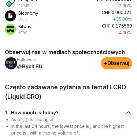
-2.30%
PUMP
CHF
0.060021
Biconomy
+55.00%
BICO
CHF
0.175589
Bitway
-4.30%
BTW
Obserwuj nas w mediach społecznościowych
Followers
+
Obserwuj
@Bybit EU
Często zadawane pytania na temat LCRO
(Liquid CRO)
1. How much is today?
As of , () is trading at .
In the last 24 hours, the lowest price is , and the highest
price is , with a trading volume of .