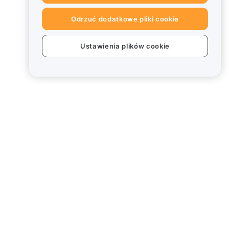
Odrzuć dodatkowe pliki cookie
Ustawienia plików cookie
Informacje prawne
Polityka dotycząca konfliktu
interesów
Podsumowanie polityki
powiernictwa i zarządzania
Informacje ESG
Biuletyny informacyjne
kryptoaktywów