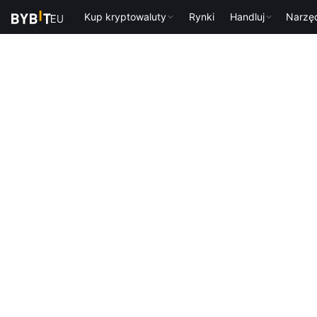
Kup kryptowaluty
Rynki
Handluj
Narzę