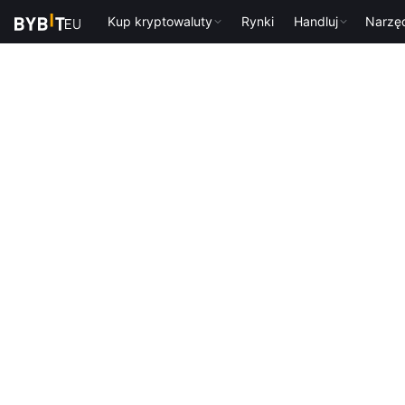
Kup kryptowaluty
Rynki
Handluj
Narzę