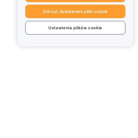
Odrzuć dodatkowe pliki cookie
Ustawienia plików cookie
Informacje prawne
Polityka dotycząca konfliktu
interesów
Podsumowanie polityki
powiernictwa i zarządzania
Informacje ESG
Biuletyny informacyjne
kryptoaktywów