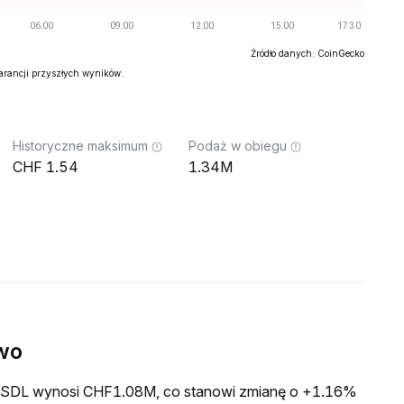
Źródło danych: CoinGecko
warancji przyszłych wyników.
Historyczne maksimum
Podaż w obiegu
1.54
1.34M
wo
a USDL wynosi CHF1.08M, co stanowi zmianę o +1.16%