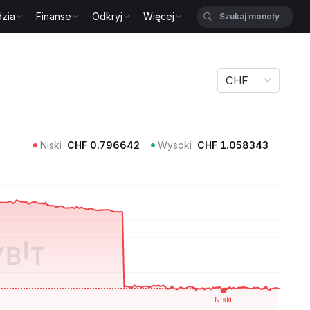
zia
Finanse
Odkryj
Więcej
CHF
Niski
CHF
0.796642
Wysoki
CHF
1.058343