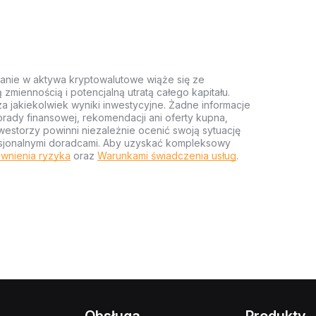
anie w aktywa kryptowalutowe wiąże się ze
miennością i potencjalną utratą całego kapitału.
za jakiekolwiek wyniki inwestycyjne. Żadne informacje
rady finansowej, rekomendacji ani oferty kupna,
estorzy powinni niezależnie ocenić swoją sytuację
ofesjonalnymi doradcami. Aby uzyskać kompleksowy
wnienia ryzyka
oraz
Warunkami świadczenia usług
.