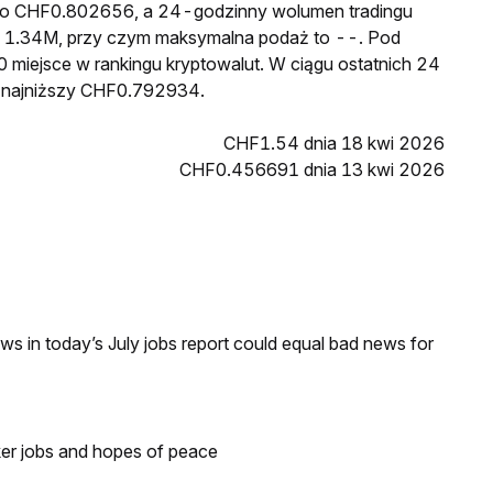
 to CHF0.802656, a 24-godzinny wolumen tradingu
1.34M, przy czym maksymalna podaż to --. Pod
 miejsce w rankingu kryptowalut. W ciągu ostatnich 24
 najniższy CHF0.792934.
CHF1.54 dnia 18 kwi 2026
CHF0.456691 dnia 13 kwi 2026
s in today’s July jobs report could equal bad news for
ker jobs and hopes of peace