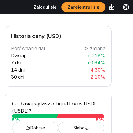
Zarejestruj się
Zaloguj się
Historia ceny (USD)
Porównanie dat
% zmiana
Dzisiaj
+0.18%
7 dni
+0.64%
14 dni
-4.30%
30 dni
-2.10%
Co dzisiaj sądzisz o Liquid Loans USDL
(USDL)?
50
%
50
%
Dobrze
Słabo