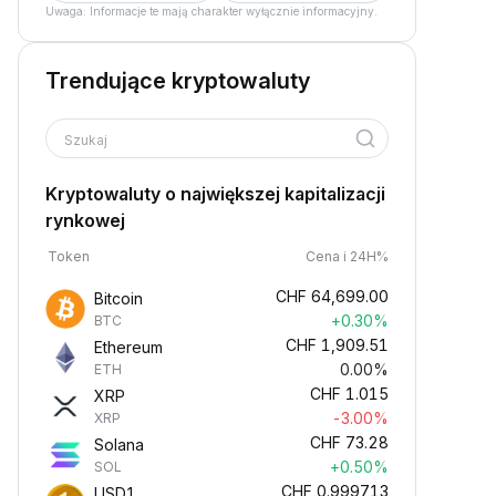
Uwaga: Informacje te mają charakter wyłącznie informacyjny.
Trendujące kryptowaluty
Szukaj
Kryptowaluty o największej kapitalizacji
rynkowej
Token
Cena i 24H%
CHF
64,699.00
Bitcoin
+0.30%
BTC
CHF
1,909.51
Ethereum
0.00%
ETH
CHF
1.015
XRP
-3.00%
XRP
CHF
73.28
Solana
+0.50%
SOL
CHF
0.999713
USD1