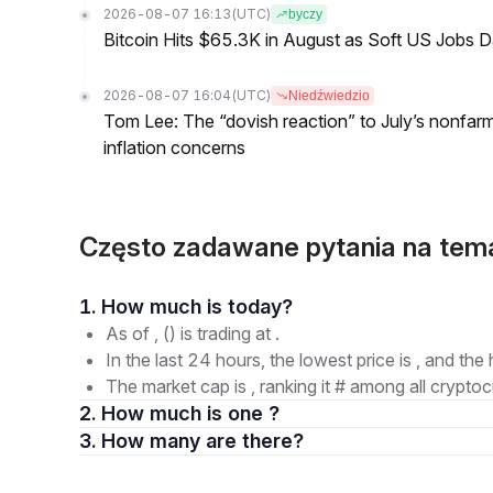
2026-08-07 16:13
(UTC)
byczy
Bitcoin Hits $65.3K in August as Soft US Jobs D
2026-08-07 16:04
(UTC)
Niedźwiedzio
Tom Lee: The “dovish reaction” to July’s nonfar
inflation concerns
Często zadawane pytania na tem
1. How much is today?
As of , () is trading at .
In the last 24 hours, the lowest price is , and the 
The market cap is , ranking it # among all cryptoc
2. How much is one ?
3. How many are there?