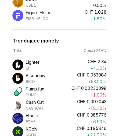
0.00%
USD1
CHF
1.028
Figure Heloc
+1.80%
FIGR_HELOC
Trendujące monety
Token
Cena i 24H%
CHF
2.34
Lighter
+4.10%
LIT
CHF
0.053984
Biconomy
+53.00%
BICO
CHF
0.00230098
Pump.fun
-1.00%
PUMP
CHF
0.097043
Cash Cat
-18.10%
CASHCAT
CHF
0.385776
Ether.fi
+6.90%
ETHFI
CHF
0.195846
KGeN
+22.90%
KGEN