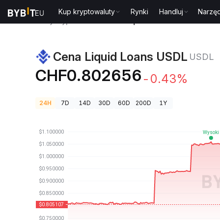
Kup kryptowaluty
Rynki
Handluj
Narzęd
Ceny kryptowalut
Cena Liquid Loans USDL USDL
Cena Liquid Loans USDL
USDL
CHF0.802656
-0.43%
24H
7D
14D
30D
60D
200D
1Y