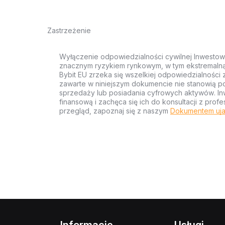
Zastrzeżenie
Wyłączenie odpowiedzialności cywilnej Inwestow
znacznym ryzykiem rynkowym, w tym ekstremalną z
Bybit EU zrzeka się wszelkiej odpowiedzialności 
zawarte w niniejszym dokumencie nie stanowią po
sprzedaży lub posiadania cyfrowych aktywów. Inw
finansową i zachęca się ich do konsultacji z pr
przegląd, zapoznaj się z naszym
Dokumentem uja