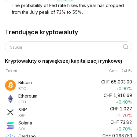
The probability of Fed rate hikes this year has dropped
from the July peak of 73% to 55%.
Trendujące kryptowaluty
Szukaj
Kryptowaluty o największej kapitalizacji rynkowej
Token
Cena i 24H%
CHF
65,003.00
Bitcoin
+0.90%
BTC
CHF
1,916.69
Ethereum
+0.40%
ETH
CHF
1.027
XRP
-1.70%
XRP
CHF
73.82
Solana
+0.70%
SOL
CHF
0.198753
Cardano