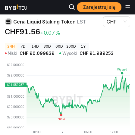
Zarejestruj się
Ceny kryptowalut
Cena Liquid Staking Token LST
Cena Liquid Staking Token
LST
CHF
CHF91.56
+0.07%
24H
7D
14D
30D
60D
200D
1Y
Niski
CHF
90.099839
Wysoki
CHF
91.989253