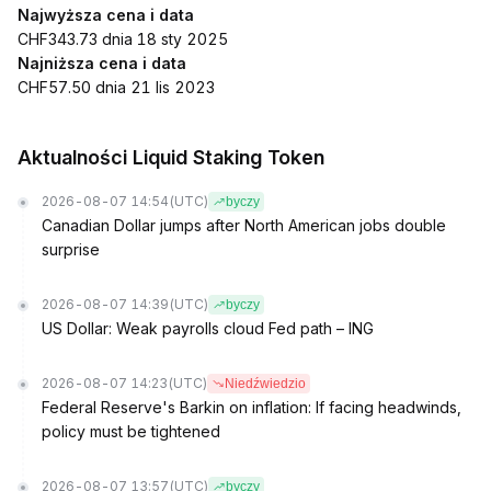
Najwyższa cena i data
CHF343.73 dnia 18 sty 2025
Najniższa cena i data
CHF57.50 dnia 21 lis 2023
Aktualności Liquid Staking Token
2026-08-07 14:54
(UTC)
byczy
Canadian Dollar jumps after North American jobs double
surprise
2026-08-07 14:39
(UTC)
byczy
US Dollar: Weak payrolls cloud Fed path – ING
2026-08-07 14:23
(UTC)
Niedźwiedzio
Federal Reserve's Barkin on inflation: If facing headwinds,
policy must be tightened
2026-08-07 13:57
(UTC)
byczy