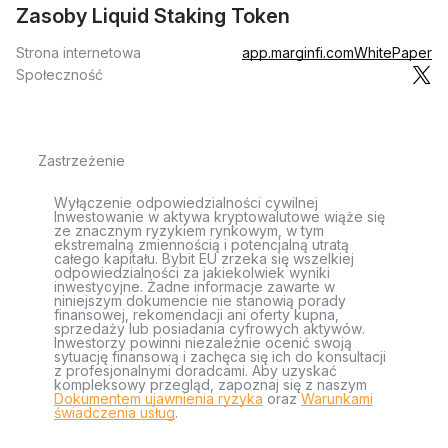
Zasoby Liquid Staking Token
Strona internetowa
app.marginfi.com
WhitePaper
Społeczność
Zastrzeżenie
Wyłączenie odpowiedzialności cywilnej
Inwestowanie w aktywa kryptowalutowe wiąże się
ze znacznym ryzykiem rynkowym, w tym
ekstremalną zmiennością i potencjalną utratą
całego kapitału. Bybit EU zrzeka się wszelkiej
odpowiedzialności za jakiekolwiek wyniki
inwestycyjne. Żadne informacje zawarte w
niniejszym dokumencie nie stanowią porady
finansowej, rekomendacji ani oferty kupna,
sprzedaży lub posiadania cyfrowych aktywów.
Inwestorzy powinni niezależnie ocenić swoją
sytuację finansową i zachęca się ich do konsultacji
z profesjonalnymi doradcami. Aby uzyskać
kompleksowy przegląd, zapoznaj się z naszym
Dokumentem ujawnienia ryzyka
oraz
Warunkami
świadczenia usług
.