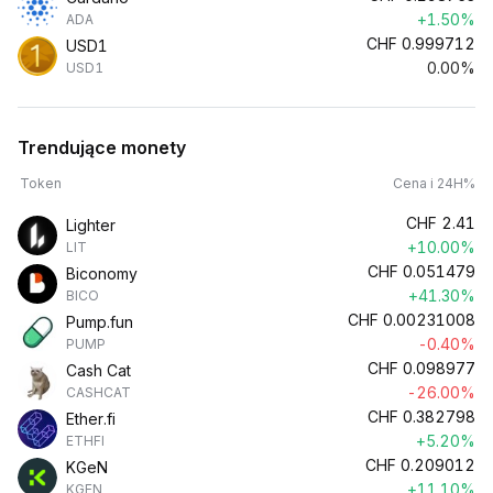
+1.50%
ADA
CHF
0.999712
USD1
0.00%
USD1
Trendujące monety
Token
Cena i 24H%
CHF
2.41
Lighter
+10.00%
LIT
CHF
0.051479
Biconomy
+41.30%
BICO
CHF
0.00231008
Pump.fun
-0.40%
PUMP
CHF
0.098977
Cash Cat
-26.00%
CASHCAT
CHF
0.382798
Ether.fi
+5.20%
ETHFI
CHF
0.209012
KGeN
+11.10%
KGEN