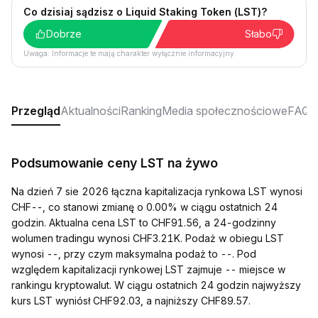
Co dzisiaj sądzisz o Liquid Staking Token (LST)?
Dobrze
Słabo
Uwaga: Informacje te mają charakter wyłącznie informacyjny.
Przegląd
Aktualności
Ranking
Media społecznościowe
FAQ
Podsumowanie ceny LST na żywo
Na dzień 7 sie 2026 łączna kapitalizacja rynkowa LST wynosi
CHF--, co stanowi zmianę o 0.00% w ciągu ostatnich 24
godzin. Aktualna cena LST to CHF91.56, a 24-godzinny
wolumen tradingu wynosi CHF3.21K. Podaż w obiegu LST
wynosi --, przy czym maksymalna podaż to --. Pod
względem kapitalizacji rynkowej LST zajmuje -- miejsce w
rankingu kryptowalut. W ciągu ostatnich 24 godzin najwyższy
kurs LST wyniósł CHF92.03, a najniższy CHF89.57.