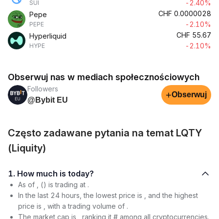
-2.40%
SUI
CHF
0.0000028
Pepe
-2.10%
PEPE
CHF
55.67
Hyperliquid
-2.10%
HYPE
Obserwuj nas w mediach społecznościowych
Followers
+
Obserwuj
@Bybit EU
Często zadawane pytania na temat LQTY
(Liquity)
1. How much is today?
As of , () is trading at .
In the last 24 hours, the lowest price is , and the highest
price is , with a trading volume of .
The market cap is , ranking it # among all cryptocurrencies.