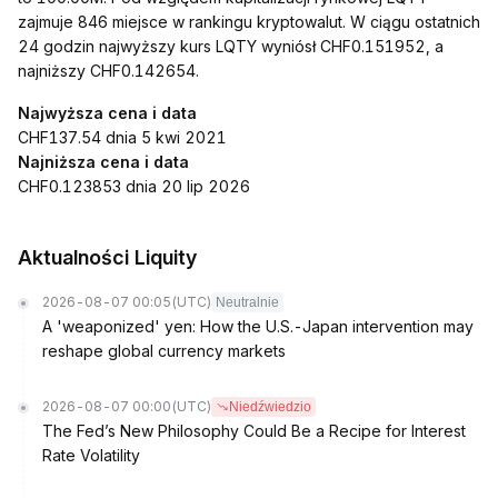
zajmuje 846 miejsce w rankingu kryptowalut. W ciągu ostatnich
24 godzin najwyższy kurs LQTY wyniósł CHF0.151952, a
najniższy CHF0.142654.
Najwyższa cena i data
CHF137.54 dnia 5 kwi 2021
Najniższa cena i data
CHF0.123853 dnia 20 lip 2026
Aktualności Liquity
2026-08-07 00:05
(UTC)
Neutralnie
A 'weaponized' yen: How the U.S.-Japan intervention may
reshape global currency markets
2026-08-07 00:00
(UTC)
Niedźwiedzio
The Fed’s New Philosophy Could Be a Recipe for Interest
Rate Volatility