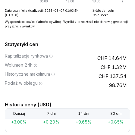
Data ostatniej aktualizacji: 2026-08-07 01:03:54
Źródło danych:
(UTC+0)
CoinGecko
Wyłączenie odpowiedzialności cywilnej: Wyniki z przeszłości nie stanowią gwarancji
przyszłych wyników.
Statystyki cen
Kapitalizacja rynkowa
14.64M
Wolumen 24h
1.32M
Historyczne maksimum
137.54
Podaż w obiegu
98.76M
Historia ceny (USD)
Dzisiaj
7 dni
14 dni
30 dni
+3.00%
+0.20%
+9.65%
+0.85%