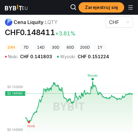
Zarejestruj się
Ceny kryptowalut
Cena Liquity LQTY
Cena Liquity
LQTY
CHF
CHF0.148411
+3.81%
24H
7D
14D
30D
60D
200D
1Y
Niski
CHF
0.141803
Wysoki
CHF
0.151224