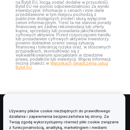
na Bybit EU, mogą zostać dodane w przyszłości.
Bybit EU nie ponosi odpowiedzialności za wyniki
inwestycyjne. Informacje o cenach i inne dane
przedstawione w tym miejscu pochodzą z
publicznie dostępnych źródeł i służą wyłącznie
celom informacyjnym. Treść ta nie stanowi porady
finansowej ani żadnej rekomendacji lub oferty
kupna, sprzedaży lub posiadania jakichkolwiek
cyfrowych aktywów. Przed rozpoczęciem handlu
lub posiadaniem cyfrowych aktywów inwestorzy
powinni dokładnie ocenić swoją sytuację
finansową i tolerancję ryzyka oraz, w stosownych
przypadkach, skonsultować się z
wykwalifikowanymi specjalistami w dziedzinie
prawa, podatków lub inwestycji. Więcej informacji
można znaleźć w
Warunkach świadczenia usług
Bybit EU
.
Informacje
Używamy plików cookie niezbędnych do prawidłowego
działania i zapewnienia bezpieczeństwa tej strony. Za
Usługi
Twoją zgodą wykorzystujemy również pliki cookie związane
z funkcjonalnością, analityką, marketingiem i mediami