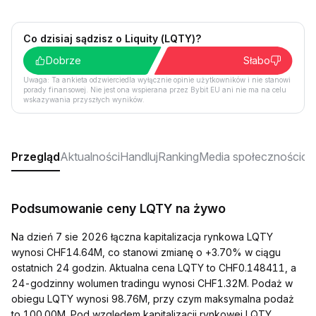
Co dzisiaj sądzisz o Liquity (LQTY)?
Dobrze
Słabo
Uwaga: Ta ankieta odzwierciedla wyłącznie opinie użytkowników i nie stanowi
porady finansowej. Nie jest ona wspierana przez Bybit EU ani nie ma na celu
wskazywania przyszłych wyników.
Przegląd
Aktualności
Handluj
Ranking
Media społecznościo
Podsumowanie ceny LQTY na żywo
Na dzień 7 sie 2026 łączna kapitalizacja rynkowa LQTY
wynosi CHF14.64M, co stanowi zmianę o +3.70% w ciągu
ostatnich 24 godzin. Aktualna cena LQTY to CHF0.148411, a
24-godzinny wolumen tradingu wynosi CHF1.32M. Podaż w
obiegu LQTY wynosi 98.76M, przy czym maksymalna podaż
to 100.00M. Pod względem kapitalizacji rynkowej LQTY