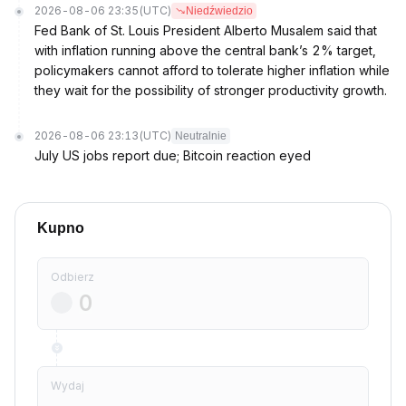
2026-08-06 23:35
(UTC)
Niedźwiedzio
Fed Bank of St. Louis President Alberto Musalem said that
with inflation running above the central bank’s 2% target,
policymakers cannot afford to tolerate higher inflation while
they wait for the possibility of stronger productivity growth.
2026-08-06 23:13
(UTC)
Neutralnie
July US jobs report due; Bitcoin reaction eyed
Kupno
Odbierz
Wydaj