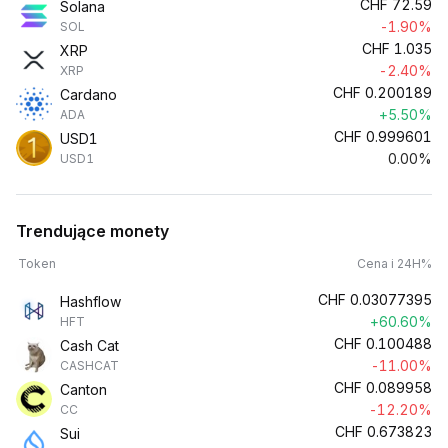
CHF
72.59
Solana
-1.90%
SOL
CHF
1.035
XRP
-2.40%
XRP
CHF
0.200189
Cardano
+5.50%
ADA
CHF
0.999601
USD1
0.00%
USD1
Trendujące monety
Token
Cena i 24H%
CHF
0.03077395
Hashflow
+60.60%
HFT
CHF
0.100488
Cash Cat
-11.00%
CASHCAT
CHF
0.089958
Canton
-12.20%
CC
CHF
0.673823
Sui