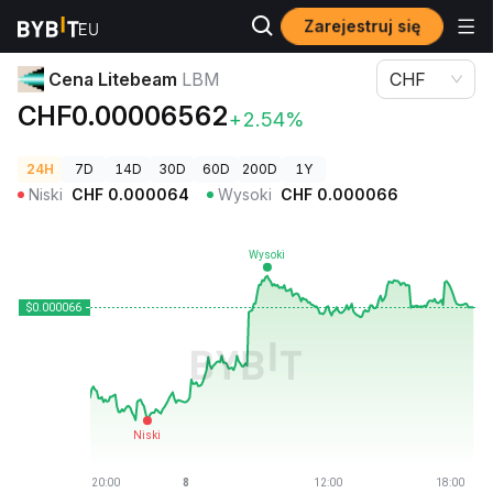
Zarejestruj się
Ceny kryptowalut
Cena Litebeam LBM
Cena Litebeam
LBM
CHF
CHF0.00006562
+2.54%
24H
7D
14D
30D
60D
200D
1Y
Niski
CHF
0.000064
Wysoki
CHF
0.000066