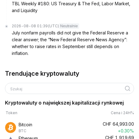
TBL Weekly #180: US Treasury & The Fed, Labor Market,
and Liquidity
2026-08-08 01:39
(UTC)
Neutralnie
July nonfarm payrolls did not give the Federal Reserve a
clear answer; the “New Federal Reserve News Agency”:
whether to raise rates in September still depends on
inflation.
Trendujące kryptowaluty
Szukaj
Kryptowaluty o największej kapitalizacji rynkowej
Token
Cena i 24H%
CHF
64,993.00
Bitcoin
+0.30%
BTC
CHF
1,919.69
Ethereum