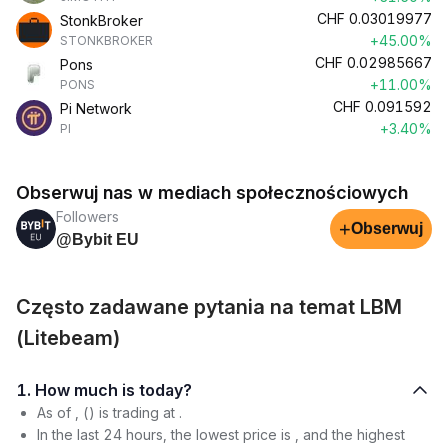
CHF
0.03019977
StonkBroker
+45.00%
STONKBROKER
CHF
0.02985667
Pons
+11.00%
PONS
CHF
0.091592
Pi Network
+3.40%
PI
Obserwuj nas w mediach społecznościowych
Followers
+
Obserwuj
@Bybit EU
Często zadawane pytania na temat LBM
(Litebeam)
1. How much is today?
As of , () is trading at .
In the last 24 hours, the lowest price is , and the highest