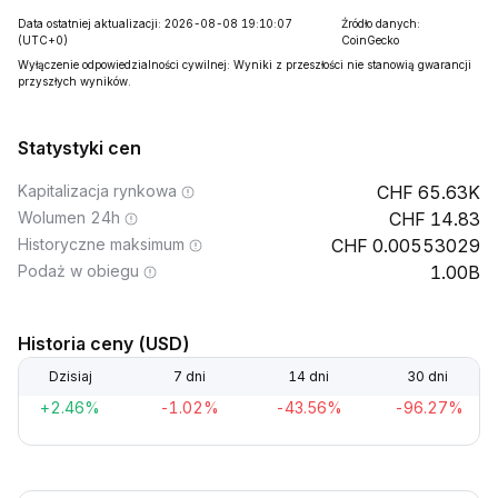
Data ostatniej aktualizacji: 2026-08-08 19:10:07
Źródło danych:
(UTC+0)
CoinGecko
Wyłączenie odpowiedzialności cywilnej: Wyniki z przeszłości nie stanowią gwarancji
przyszłych wyników.
Statystyki cen
Kapitalizacja rynkowa
65.63K
Wolumen 24h
14.83
Historyczne maksimum
0.00553029
Podaż w obiegu
1.00B
Historia ceny (USD)
Dzisiaj
7 dni
14 dni
30 dni
+2.46%
-1.02%
-43.56%
-96.27%