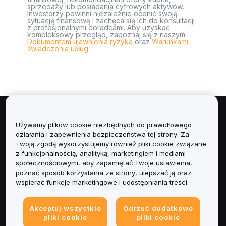
sprzedaży lub posiadania cyfrowych aktywów.
Inwestorzy powinni niezależnie ocenić swoją
sytuację finansową i zachęca się ich do konsultacji
z profesjonalnymi doradcami. Aby uzyskać
kompleksowy przegląd, zapoznaj się z naszym
Dokumentem ujawnienia ryzyka
oraz
Warunkami
świadczenia usług
.
Informacje
Używamy plików cookie niezbędnych do prawidłowego
działania i zapewnienia bezpieczeństwa tej strony. Za
Usługi
Twoją zgodą wykorzystujemy również pliki cookie związane
z funkcjonalnością, analityką, marketingiem i mediami
społecznościowymi, aby zapamiętać Twoje ustawienia,
Obsługa Klienta
poznać sposób korzystania ze strony, ulepszać ją oraz
wspierać funkcje marketingowe i udostępniania treści.
Produkty
Akceptuj wszystkie
Odrzuć dodatkowe
Informacje prawne
pliki cookie
pliki cookie