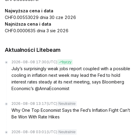
Najwyższa cena i data
CHF0.00553029 dnia 30 cze 2026
Najniższa cena i data
CHF0.0000635 dnia 3 sie 2026
Aktualności Litebeam
2026-08-08 17:30
(UTC)
byczy
July’s surprisingly weak jobs report coupled with a possible
cooling in inflation next week may lead the Fed to hold
interest rates steady at its next meeting, says Bloomberg
Economic’s @AnnaEconomist
2026-08-08 13:17
(UTC)
Neutralnie
Why One Top Economist Says the Fed’s Inflation Fight Can’t
Be Won With Rate Hikes
2026-08-08 03:01
(UTC)
Neutralnie