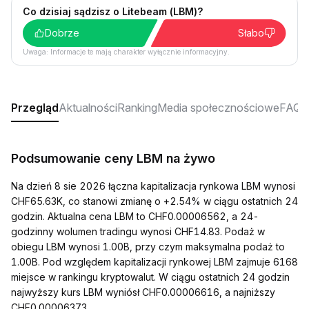
Co dzisiaj sądzisz o Litebeam (LBM)?
Dobrze
Słabo
Uwaga: Informacje te mają charakter wyłącznie informacyjny.
Przegląd
Aktualności
Ranking
Media społecznościowe
FAQ
Podsumowanie ceny LBM na żywo
Na dzień 8 sie 2026 łączna kapitalizacja rynkowa LBM wynosi
CHF65.63K, co stanowi zmianę o +2.54% w ciągu ostatnich 24
godzin. Aktualna cena LBM to CHF0.00006562, a 24-
godzinny wolumen tradingu wynosi CHF14.83. Podaż w
obiegu LBM wynosi 1.00B, przy czym maksymalna podaż to
1.00B. Pod względem kapitalizacji rynkowej LBM zajmuje 6168
miejsce w rankingu kryptowalut. W ciągu ostatnich 24 godzin
najwyższy kurs LBM wyniósł CHF0.00006616, a najniższy
CHF0.00006373.