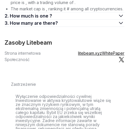
price is , with a trading volume of .
The market cap is , ranking it # among all cryptocurrencies.
2. How much is one ?
3. How many are there?
Zasoby Litebeam
Strona internetowa
litebeam.xyz
WhitePaper
Społeczność
Zastrzeżenie
Wyłączenie odpowiedzialności cywilnej
Inwestowanie w aktywa kryptowalutowe wiąże się
ze znacznym ryzykiem rynkowym, w tym
ekstremalną zmiennością i potencjalną utratą
całego kapitału. Bybit EU zrzeka się wszelkiej
odpowiedzialności za jakiekolwiek wyniki
inwestycyjne. Żadne informacje zawarte w
niniejszym dokumencie nie stanowią porady
finansowej, rekomendacji ani oferty kupna,