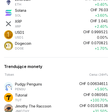
+0.40%
ETH
CHF
76.03
Solana
+3.60%
SOL
CHF
1.041
XRP
+2.40%
XRP
CHF
0.999521
USD1
0.00%
USD1
CHF
0.070821
Dogecoin
+1.70%
DOGE
Trendujące monety
Token
Cena i 24H%
CHF
0.00634611
Pudgy Penguins
+5.90%
PENGU
CHF
0.080561
Tutorial
+100.70%
TUT
CHF
0.01053138
Jimothy The Raccoon
+31.50%
JIMOTHY