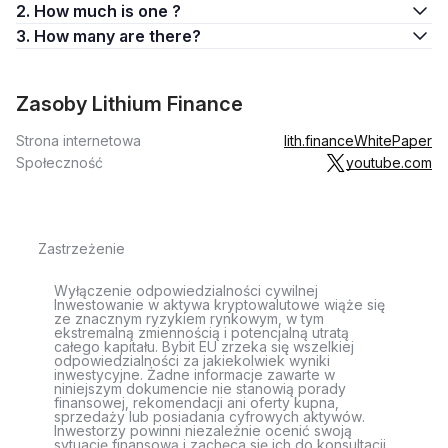
2. How much is one ?
3. How many are there?
Zasoby Lithium Finance
Strona internetowa
lith.finance
WhitePaper
Społeczność
youtube.com
Zastrzeżenie
Wyłączenie odpowiedzialności cywilnej
Inwestowanie w aktywa kryptowalutowe wiąże się
ze znacznym ryzykiem rynkowym, w tym
ekstremalną zmiennością i potencjalną utratą
całego kapitału. Bybit EU zrzeka się wszelkiej
odpowiedzialności za jakiekolwiek wyniki
inwestycyjne. Żadne informacje zawarte w
niniejszym dokumencie nie stanowią porady
finansowej, rekomendacji ani oferty kupna,
sprzedaży lub posiadania cyfrowych aktywów.
Inwestorzy powinni niezależnie ocenić swoją
sytuację finansową i zachęca się ich do konsultacji