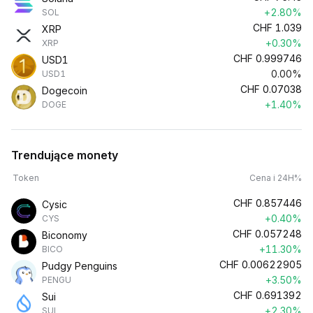
+2.80%
SOL
CHF
1.039
XRP
+0.30%
XRP
CHF
0.999746
USD1
0.00%
USD1
CHF
0.07038
Dogecoin
+1.40%
DOGE
Trendujące monety
Token
Cena i 24H%
CHF
0.857446
Cysic
+0.40%
CYS
CHF
0.057248
Biconomy
+11.30%
BICO
CHF
0.00622905
Pudgy Penguins
+3.50%
PENGU
CHF
0.691392
Sui
+2.30%
SUI