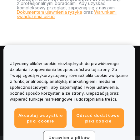
z profesjonalnymi doradcami. Aby uzyskać
kompleksowy przegląd, zapoznaj się z naszym
Dokumentem ujawnienia ryzyka
oraz
Warunkami
świadczenia usług
.
Informacje
Używamy plików cookie niezbędnych do prawidłowego
działania i zapewnienia bezpieczeństwa tej strony. Za
Usługi
Twoją zgodą wykorzystujemy również pliki cookie związane
z funkcjonalnością, analityką, marketingiem i mediami
społecznościowymi, aby zapamiętać Twoje ustawienia,
Obsługa Klienta
poznać sposób korzystania ze strony, ulepszać ją oraz
wspierać funkcje marketingowe i udostępniania treści.
Produkty
Akceptuj wszystkie
Odrzuć dodatkowe
Informacje prawne
pliki cookie
pliki cookie
Ustawienia plików