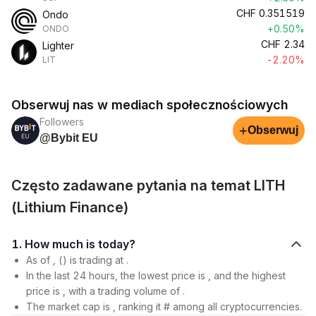
CHF
0.351519
Ondo
+0.50%
ONDO
CHF
2.34
Lighter
-2.20%
LIT
Obserwuj nas w mediach społecznościowych
Followers
+
Obserwuj
@Bybit EU
Często zadawane pytania na temat LITH
(Lithium Finance)
1. How much is today?
As of , () is trading at .
In the last 24 hours, the lowest price is , and the highest
price is , with a trading volume of .
The market cap is , ranking it # among all cryptocurrencies.