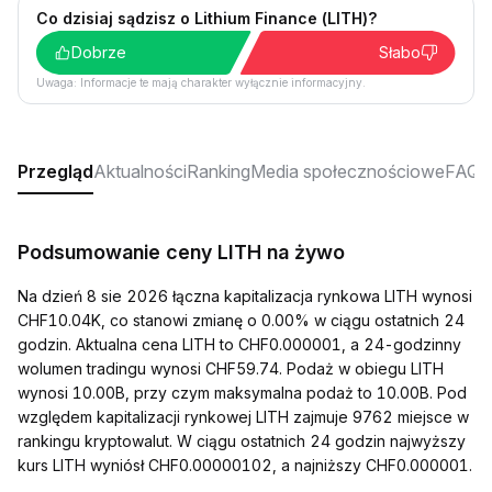
Co dzisiaj sądzisz o Lithium Finance (LITH)?
Dobrze
Słabo
Uwaga: Informacje te mają charakter wyłącznie informacyjny.
Przegląd
Aktualności
Ranking
Media społecznościowe
FAQ
Podsumowanie ceny LITH na żywo
Na dzień 8 sie 2026 łączna kapitalizacja rynkowa LITH wynosi
CHF10.04K, co stanowi zmianę o 0.00% w ciągu ostatnich 24
godzin. Aktualna cena LITH to CHF0.000001, a 24-godzinny
wolumen tradingu wynosi CHF59.74. Podaż w obiegu LITH
wynosi 10.00B, przy czym maksymalna podaż to 10.00B. Pod
względem kapitalizacji rynkowej LITH zajmuje 9762 miejsce w
rankingu kryptowalut. W ciągu ostatnich 24 godzin najwyższy
kurs LITH wyniósł CHF0.00000102, a najniższy CHF0.000001.