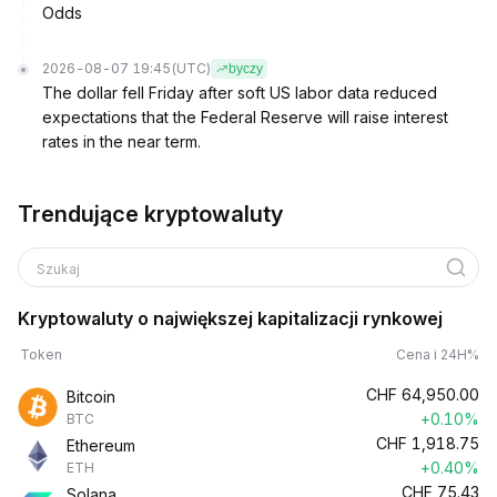
Odds
2026-08-07 19:45
(UTC)
byczy
The dollar fell Friday after soft US labor data reduced
expectations that the Federal Reserve will raise interest
rates in the near term.
Trendujące kryptowaluty
Szukaj
Kryptowaluty o największej kapitalizacji rynkowej
Token
Cena i 24H%
CHF
64,950.00
Bitcoin
+0.10%
BTC
CHF
1,918.75
Ethereum
+0.40%
ETH
CHF
75.43
Solana