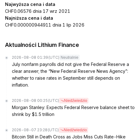
Najwyższa cena i data
CHF0.06576 dnia 17 wrz 2021
Najniższa cena i data
CHF0.000000944911 dnia 1 lip 2026
Aktualności Lithium Finance
2026-08-08 01:39
(UTC)
Neutralnie
July nonfarm payrolls did not give the Federal Reserve a
clear answer; the “New Federal Reserve News Agency”:
whether to raise rates in September still depends on
inflation.
2026-08-08 00:25
(UTC)
Niedźwiedzio
Morgan Stanley: Expects Federal Reserve balance sheet to
shrink by $1.5 trillion
2026-08-07 23:28
(UTC)
Niedźwiedzio
Bitcoin Still in Death Cross as Jobs Miss Cuts Rate-Hike