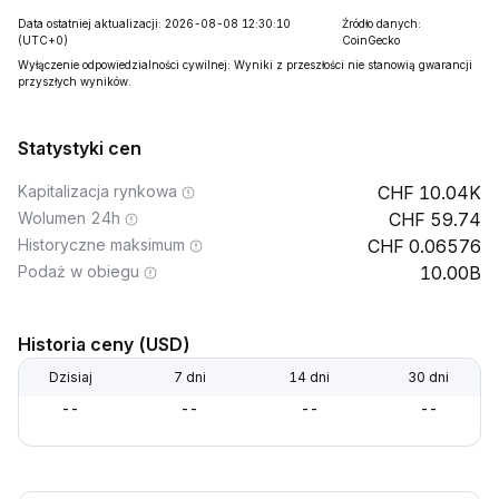
Data ostatniej aktualizacji: 2026-08-08 12:30:10
Źródło danych:
(UTC+0)
CoinGecko
Wyłączenie odpowiedzialności cywilnej: Wyniki z przeszłości nie stanowią gwarancji
przyszłych wyników.
Statystyki cen
Kapitalizacja rynkowa
10.04K
Wolumen 24h
59.74
Historyczne maksimum
0.06576
Podaż w obiegu
10.00B
Historia ceny (USD)
Dzisiaj
7 dni
14 dni
30 dni
--
--
--
--