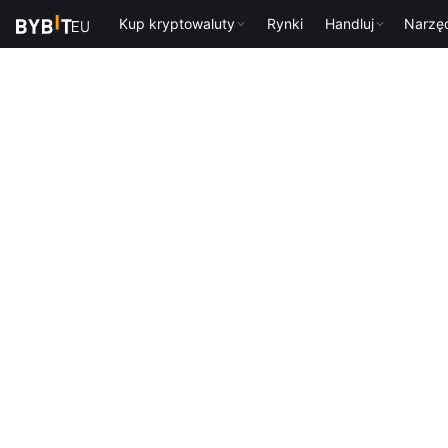
Kup kryptowaluty
Rynki
Handluj
Narzę