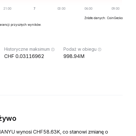
Źródło danych: CoinGecko
warancji przyszłych wyników.
Historyczne maksimum
Podaż w obiegu
0.03116962
998.94M
żywo
a MANYU wynosi CHF58.63K, co stanowi zmianę o