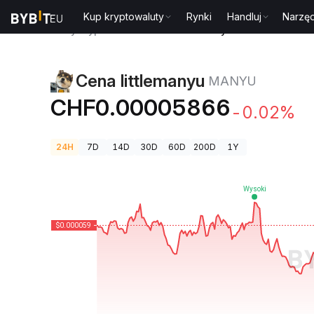
Kup kryptowaluty
Rynki
Handluj
Narzęd
Ceny kryptowalut
Cena littlemanyu MANYU
Cena littlemanyu
MANYU
CHF0.00005866
-0.02%
24H
7D
14D
30D
60D
200D
1Y