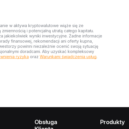
anie w aktywa kryptowalutowe wiąże się ze
miennością i potencjalną utratą całego kapitału.
za jakiekolwiek wyniki inwestycyjne. Żadne informacje
rady finansowej, rekomendacji ani oferty kupna,
estorzy powinni niezależnie ocenić swoją sytuację
ofesjonalnymi doradcami. Aby uzyskać kompleksowy
wnienia ryzyka
oraz
Warunkami świadczenia usług
.
Obsługa
Produkty