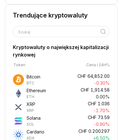
Trendujące kryptowaluty
Szukaj
Kryptowaluty o największej kapitalizacji
rynkowej
Token
Cena i 24H%
CHF
64,852.00
Bitcoin
-0.30%
BTC
CHF
1,914.58
Ethereum
0.00%
ETH
CHF
1.036
XRP
-1.70%
XRP
CHF
73.59
Solana
-0.90%
SOL
CHF
0.200297
Cardano
+6.50%
ADA