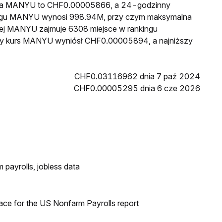
cena MANYU to CHF0.00005866, a 24-godzinny
iegu MANYU wynosi 998.94M, przy czym maksymalna
wej MANYU zajmuje 6308 miejsce w rankingu
szy kurs MANYU wyniósł CHF0.00005894, a najniższy
CHF0.03116962 dnia 7 paź 2024
CHF0.00005295 dnia 6 cze 2026
 payrolls, jobless data
ace for the US Nonfarm Payrolls report