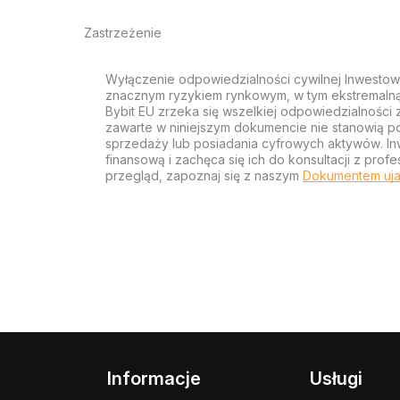
Zastrzeżenie
Wyłączenie odpowiedzialności cywilnej Inwestow
znacznym ryzykiem rynkowym, w tym ekstremalną z
Bybit EU zrzeka się wszelkiej odpowiedzialności 
zawarte w niniejszym dokumencie nie stanowią po
sprzedaży lub posiadania cyfrowych aktywów. Inw
finansową i zachęca się ich do konsultacji z pr
przegląd, zapoznaj się z naszym
Dokumentem uja
Informacje
Usługi