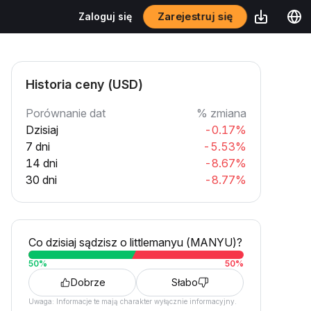
Zarejestruj się
Zaloguj się
Historia ceny (USD)
Porównanie dat
% zmiana
Dzisiaj
-0.17%
7 dni
-5.53%
14 dni
-8.67%
30 dni
-8.77%
Co dzisiaj sądzisz o littlemanyu (MANYU)?
50
%
50
%
Dobrze
Słabo
Uwaga: Informacje te mają charakter wyłącznie informacyjny.