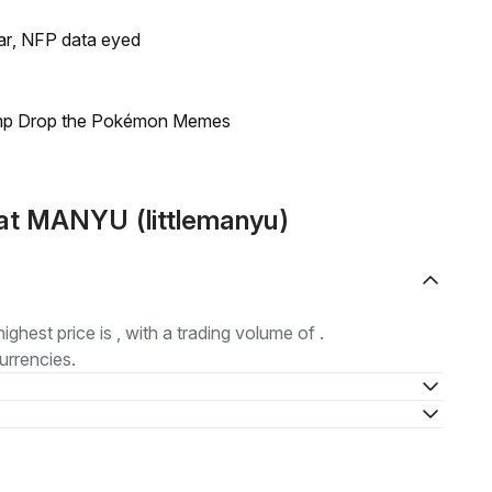
lar, NFP data eyed
ump Drop the Pokémon Memes
at MANYU (littlemanyu)
highest price is , with a trading volume of .
urrencies.