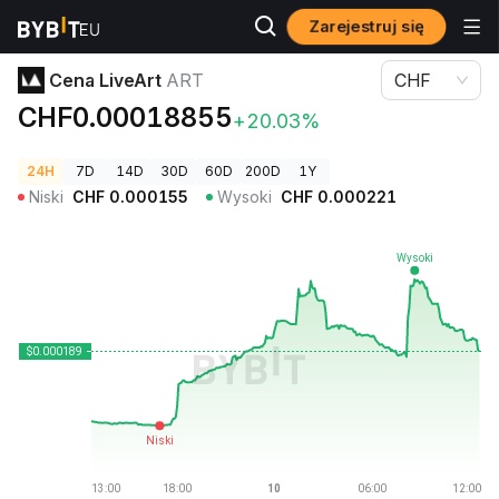
Zarejestruj się
Ceny kryptowalut
Cena LiveArt ART
Cena LiveArt
ART
CHF
CHF0.00018855
+20.03%
24H
7D
14D
30D
60D
200D
1Y
Niski
CHF
0.000155
Wysoki
CHF
0.000221