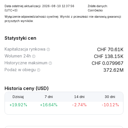
Data ostatniej aktualizacji: 2026-08-10 12:37:56
Źródło danych:
(UTC+0)
CoinGecko
Wyłączenie odpowiedzialności cywilnej: Wyniki z przeszłości nie stanowią gwarancji
przyszłych wyników.
Statystyki cen
Kapitalizacja rynkowa
70.61K
Wolumen 24h
138.15K
Historyczne maksimum
0.079967
Podaż w obiegu
372.62M
Historia ceny (USD)
Dzisiaj
7 dni
14 dni
30 dni
+19.92%
+16.64%
-2.74%
-10.12%