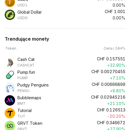
0.00%
USD1
CHF
1.001
Global Dollar
0.00%
USDG
Trendujące monety
Token
Cena i 24H%
CHF
0.157551
Cash Cat
+32.90%
CASHCAT
CHF
0.00270455
Pump.fun
+7.10%
PUMP
CHF
0.00666899
Pudgy Penguins
+6.80%
PENGU
CHF
0.02945216
Bubblemaps
+21.10%
BMT
CHF
0.126513
Tutorial
-20.20%
TUT
CHF
0.346672
GRVT Token
+27.90%
GRVT