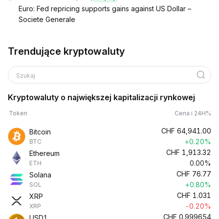
Euro: Fed repricing supports gains against US Dollar –
Societe Generale
Trendujące kryptowaluty
Szukaj
Kryptowaluty o największej kapitalizacji rynkowej
Token
Cena i 24H%
CHF
64,941.00
Bitcoin
+0.20%
BTC
CHF
1,913.32
Ethereum
0.00%
ETH
CHF
76.77
Solana
+0.80%
SOL
CHF
1.031
XRP
-0.20%
XRP
CHF
0.999654
USD1