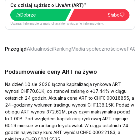
Co dzisiaj sądzisz o LiveArt (ART)?
Dobrze
Słabo
Uwaga: Informacje te mają charakter wyłącznie informacyjny.
Przegląd
Aktualności
Ranking
Media społecznościowe
FAQ
Podsumowanie ceny ART na żywo
Na dzień 10 sie 2026 łączna kapitalizacja rynkowa ART
wynosi CHF70.61K, co stanowi zmianę o +17.44% w ciągu
ostatnich 24 godzin. Aktualna cena ART to CHF0.00018855, a
24-godzinny wolumen tradingu wynosi CHF138.15K. Podaż w
obiegu ART wynosi 372.62M, przy czym maksymalna podaż
to 1.00B. Pod względem kapitalizacji rynkowej ART zajmuje
6019 miejsce w rankingu kryptowalut. W ciągu ostatnich 24
godzin najwyższy kurs ART wyniósł CHF0.00022183, a
najniższy CHF0.00015535.