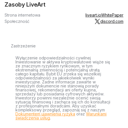
Zasoby LiveArt
Strona internetowa
liveart.io
WhitePaper
Społeczność
discord.com
Zastrzeżenie
Wyłączenie odpowiedzialności cywilnej
Inwestowanie w aktywa kryptowalutowe wiąże się
ze znacznym ryzykiem rynkowym, w tym
ekstremalną zmiennością i potencjalną utratą
całego kapitału. Bybit EU zrzeka się wszelkiej
odpowiedzialności za jakiekolwiek wyniki
inwestycyjne. Żadne informacje zawarte w
niniejszym dokumencie nie stanowią porady
finansowej, rekomendacji ani oferty kupna,
sprzedaży lub posiadania cyfrowych aktywów.
Inwestorzy powinni niezależnie ocenić swoją
sytuację finansową i zachęca się ich do konsultacji
z profesjonalnymi doradcami. Aby uzyskać
kompleksowy przegląd, zapoznaj się z naszym
Dokumentem ujawnienia ryzyka
oraz
Warunkami
świadczenia usług
.